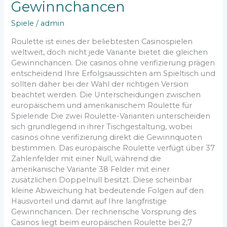
Typ
Gewinnchancen
bietet
Spiele
/
admin
bessere
Gewinnchancen
Roulette ist eines der beliebtesten Casinospielen
weltweit, doch nicht jede Variante bietet die gleichen
Gewinnchancen. Die casinos ohne verifizierung prägen
entscheidend Ihre Erfolgsaussichten am Spieltisch und
sollten daher bei der Wahl der richtigen Version
beachtet werden. Die Unterscheidungen zwischen
europäischem und amerikanischem Roulette für
Spielende Die zwei Roulette-Varianten unterscheiden
sich grundlegend in ihrer Tischgestaltung, wobei
casinos ohne verifizierung direkt die Gewinnquoten
bestimmen. Das europäische Roulette verfügt über 37
Zahlenfelder mit einer Null, während die
amerikanische Variante 38 Felder mit einer
zusätzlichen Doppelnull besitzt. Diese scheinbar
kleine Abweichung hat bedeutende Folgen auf den
Hausvorteil und damit auf Ihre langfristige
Gewinnchancen. Der rechnerische Vorsprung des
Casinos liegt beim europäischen Roulette bei 2,7