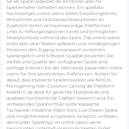
Sie als Spieler jederzeit die Kontrolle über Ihr
Spielverhalten behalten können. Ein qualitativ
hochwertiges online casino bietet Einzahlungslimits,
Verlustlimits und Selbstausschlussoptionen an.
Zusätzlich stellen vertrauenswürdige Plattformen
Links zu Hilfsorganisationen bereit und ermöglichen
Realitätschecks während des Spiels. Das online casino
sollte aktiv über Risiken aufklären und minderjährigen
Personen den Zugang konsequent verwehren.
Spielangebot und Software-Qualität bewerten Die
Vielfalt und Qualität der verfügbaren Spiele sind
wichtige Kriterien bei der Wahl eines passenden online
casino für Ihre persönlichen Präferenzen. Achten Sie
darauf, dass etablierte Spielentwickler wie NetEnt,
Microgaming oder Evolution Gaming die Plattform
beliefern, da diese für gerechte Spielabläufe und
qualitativ hochstehende Grafiken bekannt sind. Ein
umfassendes Spielportfolio sollte klassische
Tischspiele, moderne Video-Slots, Live-Dealer-Spiele
und möglicherweise progressive Jackpots umfassen,
damit jeder Spielertyp im online casino seine
bevorzugten Unterhaltungsmöglichkeiten findet.