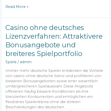
Read More »
Casino
Casino ohne deutsches
ohne
Lizenzverfahren: Attraktivere
deutsches
Lizenzverfahren:
Bonusangebote und
Attraktivere
Bonusangebote
breiteres Spielportfolio
und
Spiele
/
admin
breiteres
Spielportfolio
Immer mehr deutsche Spieler entdecken die Vorteile
von casino ohne deutsche lizenz und profitieren von
besseren Bonusangeboten sowie einer wesentlich
umfangreicheren Spielauswahl. Diese Angebote
offerieren häufig bessere Konditionen als ihre
lizenzierten Konkurrenten und ermöglichen ein
flexibleres Spielerlebnis ohne die strikten
Beschränkungen des deutschen