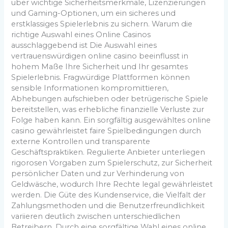
zuverlässig
über wichtige Sicherheitsmerkmale, Lizenzierungen
wählen
und Gaming-Optionen, um ein sicheres und
erstklassiges Spielerlebnis zu sichern. Warum die
richtige Auswahl eines Online Casinos
ausschlaggebend ist Die Auswahl eines
vertrauenswürdigen online casino beeinflusst in
hohem Maße Ihre Sicherheit und Ihr gesamtes
Spielerlebnis. Fragwürdige Plattformen können
sensible Informationen kompromittieren,
Abhebungen aufschieben oder betrügerische Spiele
bereitstellen, was erhebliche finanzielle Verluste zur
Folge haben kann. Ein sorgfältig ausgewähltes online
casino gewährleistet faire Spielbedingungen durch
externe Kontrollen und transparente
Geschäftspraktiken. Regulierte Anbieter unterliegen
rigorosen Vorgaben zum Spielerschutz, zur Sicherheit
persönlicher Daten und zur Verhinderung von
Geldwäsche, wodurch Ihre Rechte legal gewährleistet
werden. Die Güte des Kundenservice, die Vielfalt der
Zahlungsmethoden und die Benutzerfreundlichkeit
variieren deutlich zwischen unterschiedlichen
Betreibern. Durch eine sorgfältige Wahl eines online