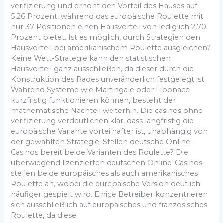
verifizierung und erhöht den Vorteil des Hauses auf
5,26 Prozent, während das europäische Roulette mit
nur 37 Positionen einen Hausvorteil von lediglich 2,70
Prozent bietet. Ist es möglich, durch Strategien den
Hausvorteil bei amerikanischem Roulette ausgleichen?
Keine Wett-Strategie kann den statistischen
Hausvorteil ganz ausschließen, da dieser durch die
Konstruktion des Rades unveränderlich festgelegt ist.
Während Systeme wie Martingale oder Fibonacci
kurzfristig funktionieren können, besteht der
mathematische Nachteil weiterhin. Die casinos ohne
verifizierung verdeutlichen klar, dass langfristig die
europäische Variante vorteilhafter ist, unabhängig von
der gewählten Strategie. Stellen deutsche Online-
Casinos bereit beide Varianten des Roulette? Die
überwiegend lizenzierten deutschen Online-Casinos
stellen beide europäisches als auch amerikanisches
Roulette an, wobei die europäische Version deutlich
häufiger gespielt wird. Einige Betreiber konzentrieren
sich ausschließlich auf europäisches und französisches
Roulette, da diese