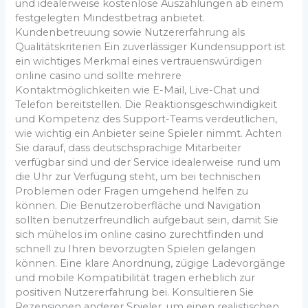
und idealerweise kostenlose Auszahlungen ab einem
festgelegten Mindestbetrag anbietet.
Kundenbetreuung sowie Nutzererfahrung als
Qualitätskriterien Ein zuverlässiger Kundensupport ist
ein wichtiges Merkmal eines vertrauenswürdigen
online casino und sollte mehrere
Kontaktmöglichkeiten wie E-Mail, Live-Chat und
Telefon bereitstellen. Die Reaktionsgeschwindigkeit
und Kompetenz des Support-Teams verdeutlichen,
wie wichtig ein Anbieter seine Spieler nimmt. Achten
Sie darauf, dass deutschsprachige Mitarbeiter
verfügbar sind und der Service idealerweise rund um
die Uhr zur Verfügung steht, um bei technischen
Problemen oder Fragen umgehend helfen zu
können. Die Benutzeroberfläche und Navigation
sollten benutzerfreundlich aufgebaut sein, damit Sie
sich mühelos im online casino zurechtfinden und
schnell zu Ihren bevorzugten Spielen gelangen
können. Eine klare Anordnung, zügige Ladevorgänge
und mobile Kompatibilität tragen erheblich zur
positiven Nutzererfahrung bei. Konsultieren Sie
Rezensionen anderer Spieler, um einen realistischen