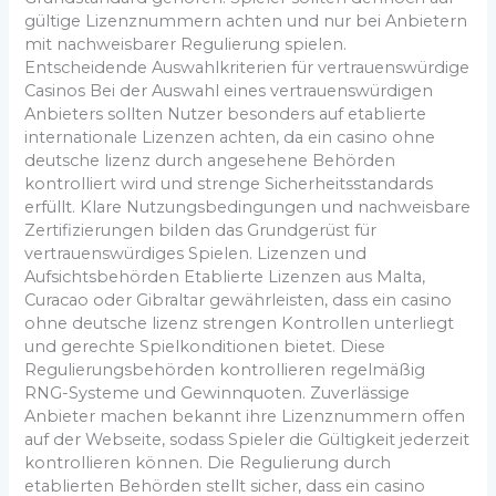
gültige Lizenznummern achten und nur bei Anbietern
mit nachweisbarer Regulierung spielen.
Entscheidende Auswahlkriterien für vertrauenswürdige
Casinos Bei der Auswahl eines vertrauenswürdigen
Anbieters sollten Nutzer besonders auf etablierte
internationale Lizenzen achten, da ein casino ohne
deutsche lizenz durch angesehene Behörden
kontrolliert wird und strenge Sicherheitsstandards
erfüllt. Klare Nutzungsbedingungen und nachweisbare
Zertifizierungen bilden das Grundgerüst für
vertrauenswürdiges Spielen. Lizenzen und
Aufsichtsbehörden Etablierte Lizenzen aus Malta,
Curacao oder Gibraltar gewährleisten, dass ein casino
ohne deutsche lizenz strengen Kontrollen unterliegt
und gerechte Spielkonditionen bietet. Diese
Regulierungsbehörden kontrollieren regelmäßig
RNG-Systeme und Gewinnquoten. Zuverlässige
Anbieter machen bekannt ihre Lizenznummern offen
auf der Webseite, sodass Spieler die Gültigkeit jederzeit
kontrollieren können. Die Regulierung durch
etablierten Behörden stellt sicher, dass ein casino