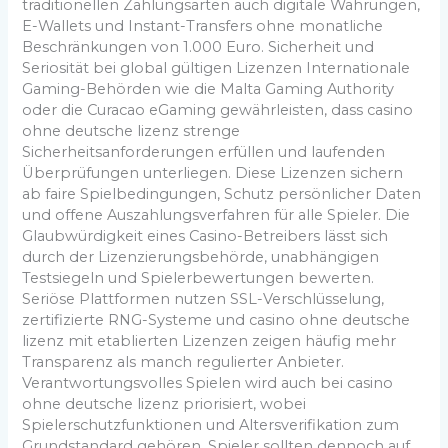
traditionellen Zahlungsarten auch digitale Währungen,
E-Wallets und Instant-Transfers ohne monatliche
Beschränkungen von 1.000 Euro. Sicherheit und
Seriosität bei global gültigen Lizenzen Internationale
Gaming-Behörden wie die Malta Gaming Authority
oder die Curacao eGaming gewährleisten, dass casino
ohne deutsche lizenz strenge
Sicherheitsanforderungen erfüllen und laufenden
Überprüfungen unterliegen. Diese Lizenzen sichern
ab faire Spielbedingungen, Schutz persönlicher Daten
und offene Auszahlungsverfahren für alle Spieler. Die
Glaubwürdigkeit eines Casino-Betreibers lässt sich
durch der Lizenzierungsbehörde, unabhängigen
Testsiegeln und Spielerbewertungen bewerten.
Seriöse Plattformen nutzen SSL-Verschlüsselung,
zertifizierte RNG-Systeme und casino ohne deutsche
lizenz mit etablierten Lizenzen zeigen häufig mehr
Transparenz als manch regulierter Anbieter.
Verantwortungsvolles Spielen wird auch bei casino
ohne deutsche lizenz priorisiert, wobei
Spielerschutzfunktionen und Altersverifikation zum
Grundstandard gehören. Spieler sollten dennoch auf