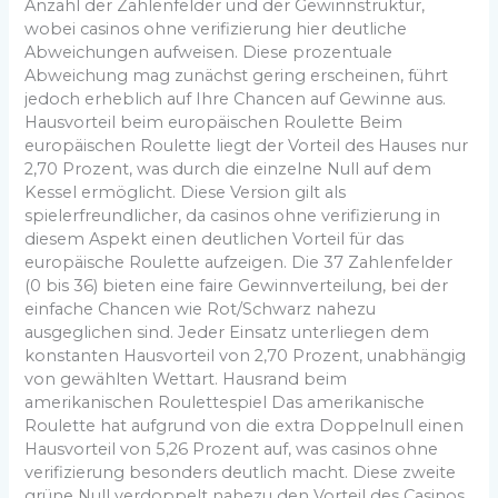
Anzahl der Zahlenfelder und der Gewinnstruktur,
wobei casinos ohne verifizierung hier deutliche
Abweichungen aufweisen. Diese prozentuale
Abweichung mag zunächst gering erscheinen, führt
jedoch erheblich auf Ihre Chancen auf Gewinne aus.
Hausvorteil beim europäischen Roulette Beim
europäischen Roulette liegt der Vorteil des Hauses nur
2,70 Prozent, was durch die einzelne Null auf dem
Kessel ermöglicht. Diese Version gilt als
spielerfreundlicher, da casinos ohne verifizierung in
diesem Aspekt einen deutlichen Vorteil für das
europäische Roulette aufzeigen. Die 37 Zahlenfelder
(0 bis 36) bieten eine faire Gewinnverteilung, bei der
einfache Chancen wie Rot/Schwarz nahezu
ausgeglichen sind. Jeder Einsatz unterliegen dem
konstanten Hausvorteil von 2,70 Prozent, unabhängig
von gewählten Wettart. Hausrand beim
amerikanischen Roulettespiel Das amerikanische
Roulette hat aufgrund von die extra Doppelnull einen
Hausvorteil von 5,26 Prozent auf, was casinos ohne
verifizierung besonders deutlich macht. Diese zweite
grüne Null verdoppelt nahezu den Vorteil des Casinos