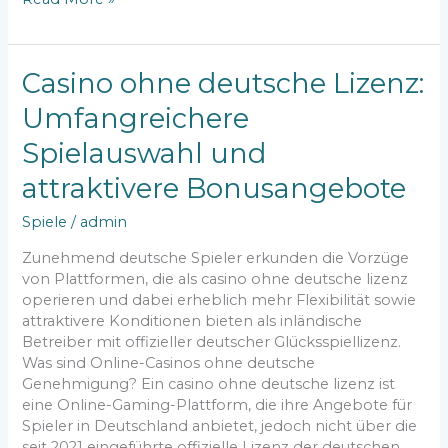
Casino
Casino ohne deutsche Lizenz:
ohne
Umfangreichere
deutsche
Lizenz:
Spielauswahl und
Umfangreichere
Spielauswahl
attraktivere Bonusangebote
und
Spiele
/
admin
attraktivere
Bonusangebote
Zunehmend deutsche Spieler erkunden die Vorzüge
von Plattformen, die als casino ohne deutsche lizenz
operieren und dabei erheblich mehr Flexibilität sowie
attraktivere Konditionen bieten als inländische
Betreiber mit offizieller deutscher Glücksspiellizenz.
Was sind Online-Casinos ohne deutsche
Genehmigung? Ein casino ohne deutsche lizenz ist
eine Online-Gaming-Plattform, die ihre Angebote für
Spieler in Deutschland anbietet, jedoch nicht über die
seit 2021 eingeführte offizielle Lizenz der deutschen