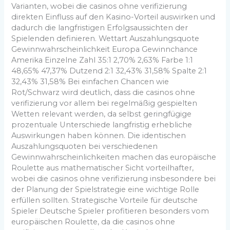
Varianten, wobei die casinos ohne verifizierung
direkten Einfluss auf den Kasino-Vorteil auswirken und
dadurch die langfristigen Erfolgsaussichten der
Spielenden definieren. Wettart Auszahlungsquote
Gewinnwahrscheinlichkeit Europa Gewinnchance
Amerika Einzelne Zahl 35:1 2,70% 2,63% Farbe 1:1
48,65% 47,37% Dutzend 2:1 32,43% 31,58% Spalte 2:1
32,43% 31,58% Bei einfachen Chancen wie
Rot/Schwarz wird deutlich, dass die casinos ohne
verifizierung vor allem bei regelmäßig gespielten
Wetten relevant werden, da selbst geringfügige
prozentuale Unterschiede langfristig erhebliche
Auswirkungen haben können. Die identischen
Auszahlungsquoten bei verschiedenen
Gewinnwahrscheinlichkeiten machen das europäische
Roulette aus mathematischer Sicht vorteilhafter,
wobei die casinos ohne verifizierung insbesondere bei
der Planung der Spielstrategie eine wichtige Rolle
erfüllen sollten. Strategische Vorteile für deutsche
Spieler Deutsche Spieler profitieren besonders vom
europäischen Roulette, da die casinos ohne