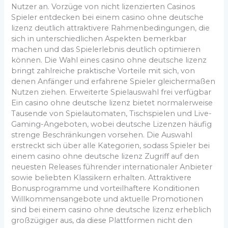
Nutzer an. Vorzüge von nicht lizenzierten Casinos
Spieler entdecken bei einem casino ohne deutsche
lizenz deutlich attraktivere Rahmenbedingungen, die
sich in unterschiedlichen Aspekten bemerkbar
machen und das Spielerlebnis deutlich optimieren
können. Die Wahl eines casino ohne deutsche lizenz
bringt zahlreiche praktische Vorteile mit sich, von
denen Anfänger und erfahrene Spieler gleichermaßen
Nutzen ziehen. Erweiterte Spielauswahl frei verfügbar
Ein casino ohne deutsche lizenz bietet normalerweise
Tausende von Spielautomaten, Tischspielen und Live-
Gaming-Angeboten, wobei deutsche Lizenzen häufig
strenge Beschränkungen vorsehen. Die Auswahl
erstreckt sich über alle Kategorien, sodass Spieler bei
einem casino ohne deutsche lizenz Zugriff auf den
neuesten Releases führender internationaler Anbieter
sowie beliebten Klassikern erhalten. Attraktivere
Bonusprogramme und vorteilhaftere Konditionen
Willkommensangebote und aktuelle Promotionen
sind bei einem casino ohne deutsche lizenz erheblich
großzügiger aus, da diese Plattformen nicht den