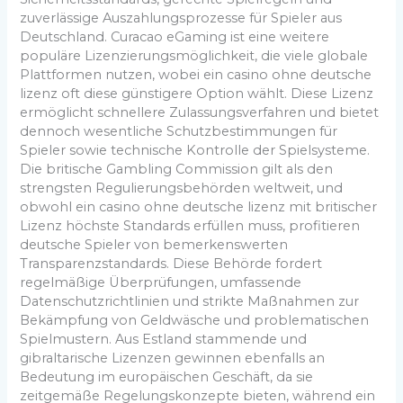
zuverlässige Auszahlungsprozesse für Spieler aus
Deutschland. Curacao eGaming ist eine weitere
populäre Lizenzierungsmöglichkeit, die viele globale
Plattformen nutzen, wobei ein casino ohne deutsche
lizenz oft diese günstigere Option wählt. Diese Lizenz
ermöglicht schnellere Zulassungsverfahren und bietet
dennoch wesentliche Schutzbestimmungen für
Spieler sowie technische Kontrolle der Spielsysteme.
Die britische Gambling Commission gilt als den
strengsten Regulierungsbehörden weltweit, und
obwohl ein casino ohne deutsche lizenz mit britischer
Lizenz höchste Standards erfüllen muss, profitieren
deutsche Spieler von bemerkenswerten
Transparenzstandards. Diese Behörde fordert
regelmäßige Überprüfungen, umfassende
Datenschutzrichtlinien und strikte Maßnahmen zur
Bekämpfung von Geldwäsche und problematischen
Spielmustern. Aus Estland stammende und
gibraltarische Lizenzen gewinnen ebenfalls an
Bedeutung im europäischen Geschäft, da sie
zeitgemäße Regelungskonzepte bieten, während ein