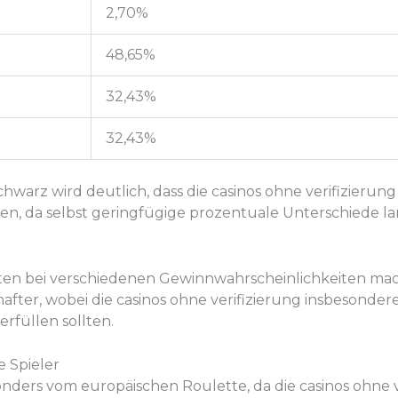
2,70%
48,65%
32,43%
32,43%
warz wird deutlich, dass die casinos ohne verifizierung
n, da selbst geringfügige prozentuale Unterschiede lan
ten bei verschiedenen Gewinnwahrscheinlichkeiten mac
after, wobei die casinos ohne verifizierung insbesonder
erfüllen sollten.
e Spieler
onders vom europäischen Roulette, da die casinos ohne v