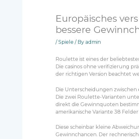
Europäisches vers
bessere Gewinnc
/
Spiele
/ By
admin
Roulette ist eines der beliebtest
Die casinos ohne verifizierung p
der richtigen Version beachtet w
Die Unterscheidungen zwischen 
Die zwei Roulette-Varianten unte
direkt die Gewinnquoten bestimm
amerikanische Variante 38 Felder 
Diese scheinbar kleine Abweichun
Gewinnchancen. Der rechnerische