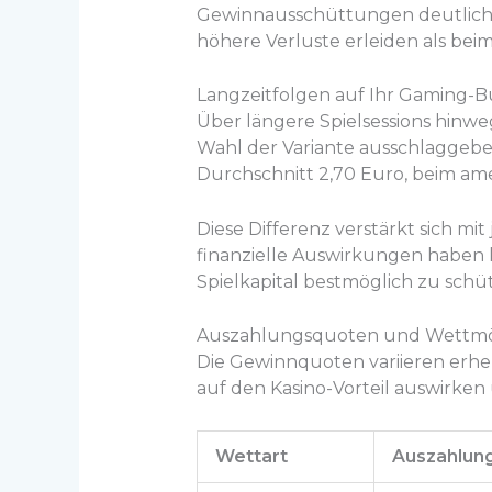
Gewinnausschüttungen deutlich. D
höhere Verluste erleiden als be
Langzeitfolgen auf Ihr Gaming-
Über längere Spielsessions hinweg
Wahl der Variante ausschlaggebend
Durchschnitt 2,70 Euro, beim ame
Diese Differenz verstärkt sich mit
finanzielle Auswirkungen haben k
Spielkapital bestmöglich zu sch
Auszahlungsquoten und Wettmö
Die Gewinnquoten variieren erhebl
auf den Kasino-Vorteil auswirken 
Wettart
Auszahlun