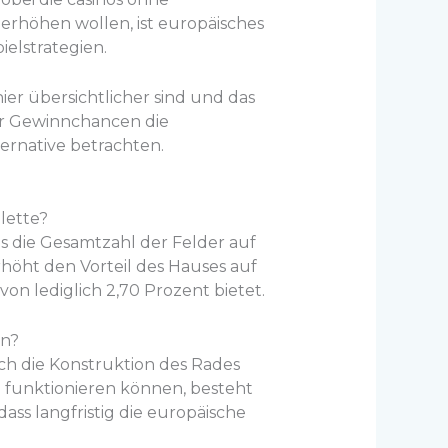
 erhöhen wollen, ist europäisches
ielstrategien.
ier übersichtlicher sind und das
rer Gewinnchancen die
ernative betrachten.
lette?
as die Gesamtzahl der Felder auf
rhöht den Vorteil des Hauses auf
on lediglich 2,70 Prozent bietet.
en?
rch die Konstruktion des Rades
g funktionieren können, besteht
ass langfristig die europäische