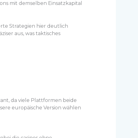
ons mit demselben Einsatzkapital
te Strategien hier deutlich
ziser aus, was taktisches
ant, da viele Plattformen beide
essere europäische Version wählen
obei die casinos ohne