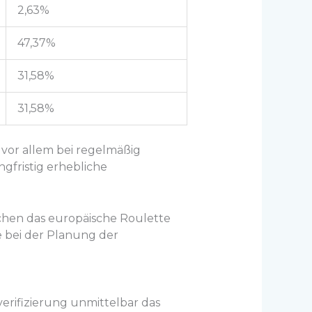
2,63%
47,37%
31,58%
31,58%
 vor allem bei regelmäßig
gfristig erhebliche
hen das europäische Roulette
e bei der Planung der
erifizierung unmittelbar das