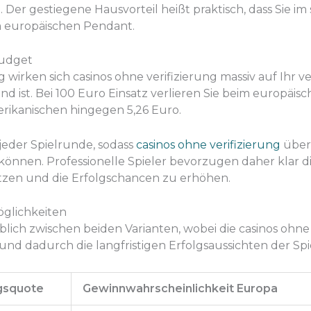
er gestiegene Hausvorteil heißt praktisch, dass Sie im 
im europäischen Pendant.
Budget
 wirken sich casinos ohne verifizierung massiv auf Ihr 
 ist. Bei 100 Euro Einsatz verlieren Sie beim europäisc
rikanischen hingegen 5,26 Euro.
 jeder Spielrunde, sodass
casinos ohne verifizierung
über
önnen. Professionelle Spieler bevorzugen daher klar di
ützen und die Erfolgschancen zu erhöhen.
glichkeiten
ich zwischen beiden Varianten, wobei die casinos ohne v
und dadurch die langfristigen Erfolgsaussichten der Sp
gsquote
Gewinnwahrscheinlichkeit Europa