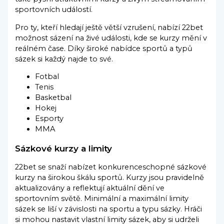
sportovních událostí.
Pro ty, kteří hledají ještě větší vzrušení, nabízí 22bet
možnost sázení na živé události, kde se kurzy mění v
reálném čase. Díky široké nabídce sportů a typů
sázek si každý najde to své.
Fotbal
Tenis
Basketbal
Hokej
Esporty
MMA
Sázkové kurzy a limity
22bet se snaží nabízet konkurenceschopné sázkové
kurzy na širokou škálu sportů. Kurzy jsou pravidelně
aktualizovány a reflektují aktuální dění ve
sportovním světě. Minimální a maximální limity
sázek se liší v závislosti na sportu a typu sázky. Hráči
si mohou nastavit vlastní limity sázek, aby si udrželi