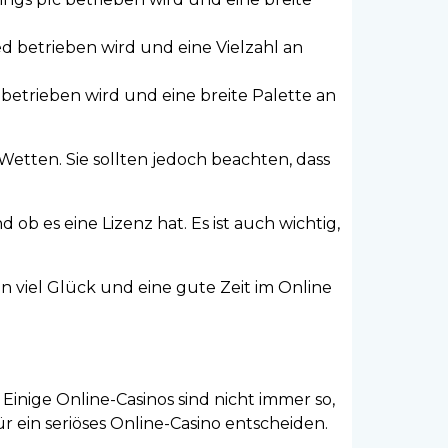
ed betrieben wird und eine Vielzahl an
 betrieben wird und eine breite Palette an
Wetten. Sie sollten jedoch beachten, dass
 ob es eine Lizenz hat. Es ist auch wichtig,
 viel Glück und eine gute Zeit im Online
 Einige Online-Casinos sind nicht immer so,
für ein seriöses Online-Casino entscheiden.