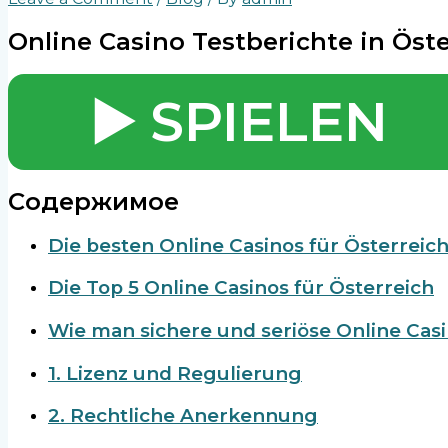
Online Casino Testberichte in Öste
▶️ SPIELEN
Содержимое
Die besten Online Casinos für Österreic
Die Top 5 Online Casinos für Österreich
Wie man sichere und seriöse Online Cas
1. Lizenz und Regulierung
2. Rechtliche Anerkennung