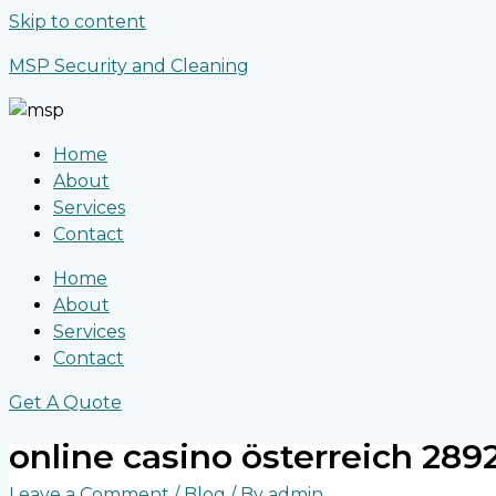
Skip to content
MSP Security and Cleaning
Home
About
Services
Contact
Home
About
Services
Contact
Get A Quote
online casino österreich 289
Leave a Comment
/
Blog
/ By
admin