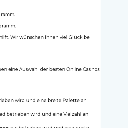
ogramm.
ogramm.
hilft. Wir wünschen Ihnen viel Glück bei
aben eine Auswahl der besten Online Casinos
rieben wird und eine breite Palette an
ted betrieben wird und eine Vielzahl an
dings plc betrieben wird und eine breite