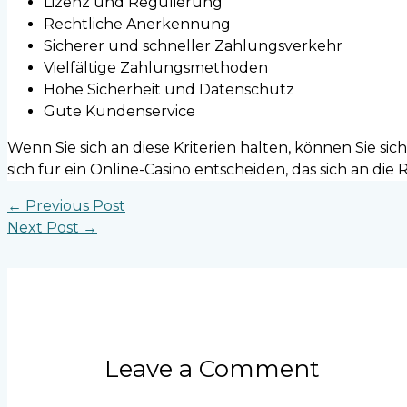
Lizenz und Regulierung
Rechtliche Anerkennung
Sicherer und schneller Zahlungsverkehr
Vielfältige Zahlungsmethoden
Hohe Sicherheit und Datenschutz
Gute Kundenservice
Wenn Sie sich an diese Kriterien halten, können Sie siche
sich für ein Online-Casino entscheiden, das sich an die 
←
Previous Post
Next Post
→
Leave a Comment