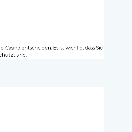
e-Casino entscheiden. Es ist wichtig, dass Sie
chützt sind.