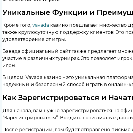
Уникальные Функции и Преимущ
Кроме того,
vavada
казино предлагает множество др
также круглосуточную поддержку клиентов. Это по
удовлетворение от игры.
Вавада официальный сайт также предлагает множес
участие в различных турнирах. Это позволяет игр
игры.
В целом, Vavada казино – это уникальная платфо
надежный и безопасный способ играть в онлайн-каз
Как Зарегистрироваться и Начат
Для начала, вам нужно зарегистрироваться на офи
“Зарегистрироваться”. Введите свои личные данны
После регистрации, вам будет отправлено письмо 