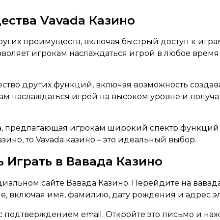
ества Vavada Казино
угих преимуществ, включая быстрый доступ к играм
зволяет игрокам наслаждаться игрой в любое время
тво других функций, включая возможность создават
окам наслаждаться игрой на высоком уровне и получ
рма, предлагающая игрокам широкий спектр функций
ино, то Vavada казино – это идеальный выбор.
ь Играть в Вавада Казино
циальном сайте Вавада Казино. Перейдите на вавад
е, включая имя, фамилию, дату рождения и адрес э
с подтверждением email. Откройте это письмо и наж