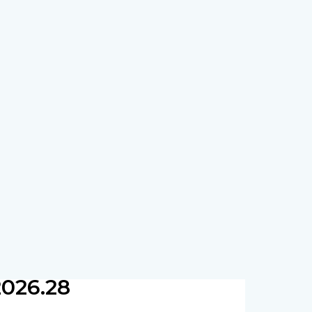
026.28