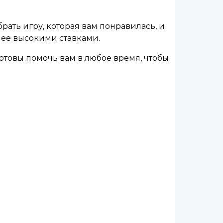
рать игру, которая вам понравилась, и
олее высокими ставками.
отовы помочь вам в любое время, чтобы