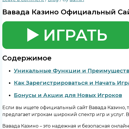
Вавада Казино Официальный Сайт
▶️ ИГРАТЬ
Содержимое
Уникальные Функции и Преимущества
Как Зарегистрироваться и Начать Игр
Бонусы и Акции для Новых Игроков
Если вы ищете официальный сайт Вавада Казино, то
предлагает игрокам широкий спектр игр и услуг. 
Вавада Казино – это надежная и безопасная онлайн