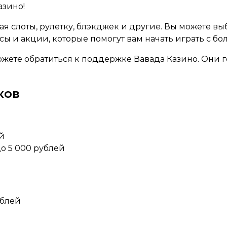
азино!
 слоты, рулетку, блэкджек и другие. Вы можете выб
сы и акции, которые помогут вам начать играть с б
ожете обратиться к поддержке Вавада Казино. Они г
ков
й
о 5 000 рублей
ублей