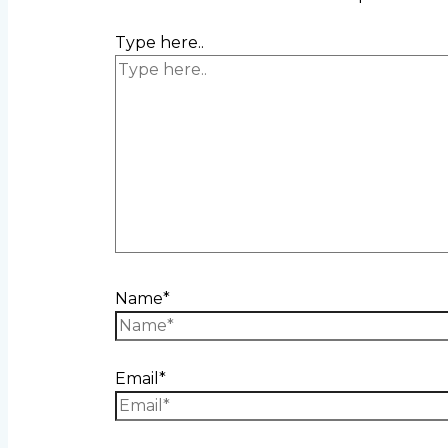
Type here..
Name*
Email*