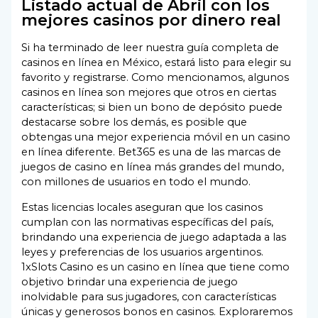
Listado actual de Abril con los
mejores casinos por dinero real
Si ha terminado de leer nuestra guía completa de
casinos en línea en México, estará listo para elegir su
favorito y registrarse. Como mencionamos, algunos
casinos en línea son mejores que otros en ciertas
características; si bien un bono de depósito puede
destacarse sobre los demás, es posible que
obtengas una mejor experiencia móvil en un casino
en línea diferente. Bet365 es una de las marcas de
juegos de casino en línea más grandes del mundo,
con millones de usuarios en todo el mundo.
Estas licencias locales aseguran que los casinos
cumplan con las normativas específicas del país,
brindando una experiencia de juego adaptada a las
leyes y preferencias de los usuarios argentinos.
1xSlots Casino es un casino en línea que tiene como
objetivo brindar una experiencia de juego
inolvidable para sus jugadores, con características
únicas y generosos bonos en casinos. Exploraremos