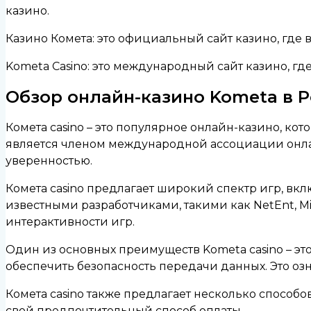
казино.
Казино Комета: это официальный сайт казино, где 
Kometa Casino: это международный сайт казино, гд
Обзор онлайн-казино Kometa в 
Комета casino – это популярное онлайн-казино, ко
является членом международной ассоциации онлайн
уверенностью.
Комета casino предлагает широкий спектр игр, вкл
известными разработчиками, такими как NetEnt, Mic
интерактивности игр.
Один из основных преимуществ Kometa casino – эт
обеспечить безопасность передачи данных. Это озна
Комета casino также предлагает несколько способов о
свой предпочтительный способ оплаты.