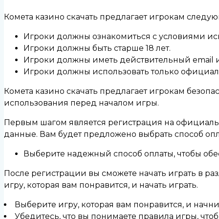
Комета казино скачать предлагает игрокам следу
Игроки должны ознакомиться с условиями ис
Игроки должны быть старше 18 лет.
Игроки должны иметь действительный email и
Игроки должны использовать только официаль
Комета казино скачать предлагает игрокам безоп
использования перед началом игры.
Первым шагом является регистрация на официально
данные. Вам будет предложено выбрать способ опл
Выберите надежный способ оплаты, чтобы обес
После регистрации вы сможете начать играть в ра
игру, которая вам понравится, и начать играть.
Выберите игру, которая вам понравится, и начни
Убедитесь, что вы понимаете правила игры, что