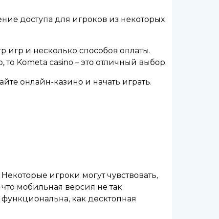
чение доступа для игроков из некоторых
р игр и несколько способов оплаты.
то Kometa casino – это отличный выбор.
айте онлайн-казино и начать играть.
Некоторые игроки могут чувствовать,
что мобильная версия не так
функциональна, как десктопная