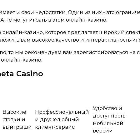
 имеет и свои недостатки. Один из них – это ограни
А не могут играть в этом онлайн-казино.
ое онлайн-казино, которое предлагает широкий спект
ожить вам высокое качество и интерактивность игр, 
ino, то мы рекомендуем вам зарегистрироваться на с
м онлайн-казино.
eta Casino
Удобство и
Высокие
Профессиональный
доступность
ставки и
и дружелюбный
мобильной
выигрыши
клиент-сервис
версии