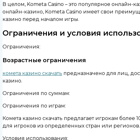
В целом, Kometa Casino – это популярное онлайн-к
онлайн-казино, Kometa Casino имеет свои преимущ
казино перед началом игры.
Ограничения и условия использ
Ограничения:
Возрастные ограничения
комета казино скачать
предназначено для лиц, дости
казино.
Ограничения по суммам:
Ограничения по играм:
Комета казино скачать предлагает игрокам более 1
для игроков из определенных стран или регионов.
Условия использования: