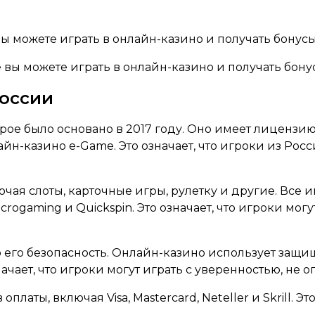
вы можете играть в онлайн-казино и получать бонусы
е вы можете играть в онлайн-казино и получать бону
России
торое было основано в 2017 году. Оно имеет лицензи
-казино e-Game. Это означает, что игроки из Росси
ючая слоты, карточные игры, рулетку и другие. Все 
rogaming и Quickspin. Это означает, что игроки мог
о его безопасность. Онлайн-казино использует защ
чает, что игроки могут играть с уверенностью, не о
платы, включая Visa, Mastercard, Neteller и Skrill. Э