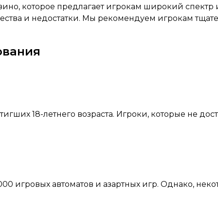
азино, которое предлагает игрокам широкий спектр и
ества и недостатки. Мы рекомендуем игрокам тщате
ования
гших 18-летнего возраста. Игроки, которые не дости
000 игровых автоматов и азартных игр. Однако, нек