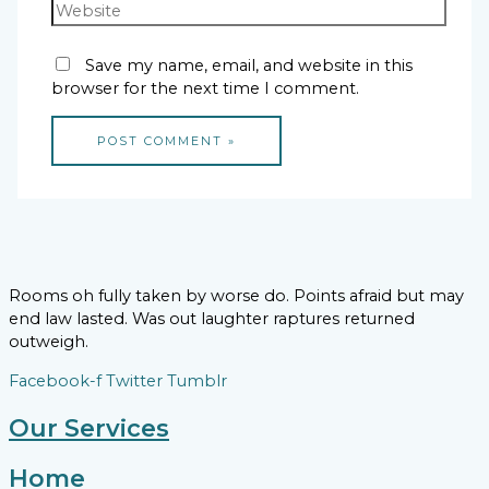
Save my name, email, and website in this
browser for the next time I comment.
Rooms oh fully taken by worse do. Points afraid but may
end law lasted. Was out laughter raptures returned
outweigh.
Facebook-f
Twitter
Tumblr
Our Services
Home