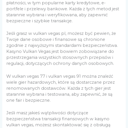
płatności, w tym popularne karty kredytowe, e-
portfele i przelewy bankowe. Każda z tych metod jest
starannie wybrana i weryfikowana, aby zapewnić
bezpieczne i szybkie transakcje.
Jeśli grasz w vulkan vegas pl, możesz być pewien, że
Twoje dane osobowe i finansowe są chronione
zgodnie z najwyższymi standardami bezpieczeństwa.
Kasyno Vulkan Vegas jest bowiem zobowiązane do
przestrzegania wszystkich stosownych przepisów i
regulacji, dotyczących ochrony danych osobowych.
W vulkan vegas 77 i vulkan vegas 91 można znaleźć
wiele gier hazardowych, które są dostarczane przez
renomowanych dostawców. Każda z tych gier jest
starannie wybrana i testowana, aby zapewnić, że są
one fair i bezpieczne.
Jeśli masz jakieś wątpliwości dotyczące
bezpieczeństwa transakcji finansowych w kasyno
vulkan vegas, możesz skontaktować się z obsługą