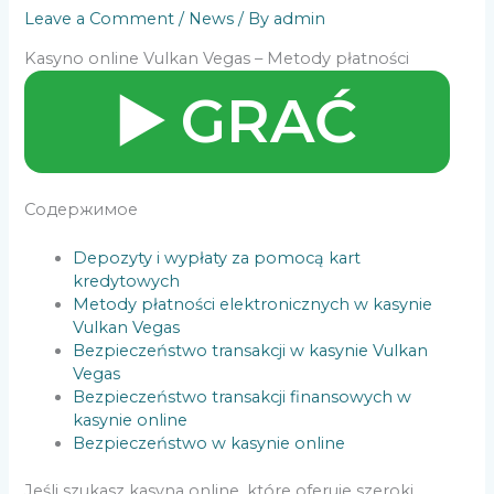
Leave a Comment
/
News
/ By
admin
Kasyno online Vulkan Vegas – Metody płatności
▶️ GRAĆ
Содержимое
Depozyty i wypłaty za pomocą kart
kredytowych
Metody płatności elektronicznych w kasynie
Vulkan Vegas
Bezpieczeństwo transakcji w kasynie Vulkan
Vegas
Bezpieczeństwo transakcji finansowych w
kasynie online
Bezpieczeństwo w kasynie online
Jeśli szukasz kasyna online, które oferuje szeroki