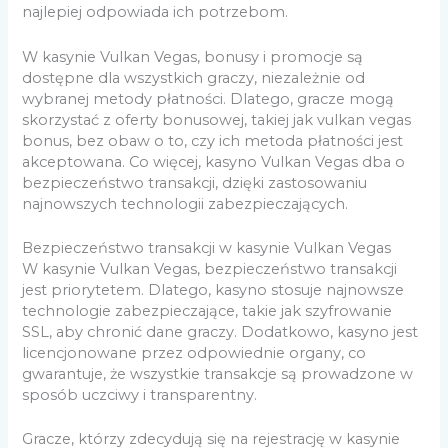
najlepiej odpowiada ich potrzebom.
W kasynie Vulkan Vegas, bonusy i promocje są
dostępne dla wszystkich graczy, niezależnie od
wybranej metody płatności. Dlatego, gracze mogą
skorzystać z oferty bonusowej, takiej jak vulkan vegas
bonus, bez obaw o to, czy ich metoda płatności jest
akceptowana. Co więcej, kasyno Vulkan Vegas dba o
bezpieczeństwo transakcji, dzięki zastosowaniu
najnowszych technologii zabezpieczających.
Bezpieczeństwo transakcji w kasynie Vulkan Vegas
W kasynie Vulkan Vegas, bezpieczeństwo transakcji
jest priorytetem. Dlatego, kasyno stosuje najnowsze
technologie zabezpieczające, takie jak szyfrowanie
SSL, aby chronić dane graczy. Dodatkowo, kasyno jest
licencjonowane przez odpowiednie organy, co
gwarantuje, że wszystkie transakcje są prowadzone w
sposób uczciwy i transparentny.
Gracze, którzy zdecydują się na rejestrację w kasynie