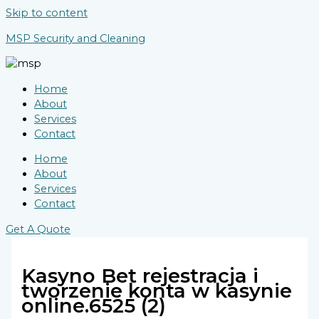
Skip to content
MSP Security and Cleaning
Home
About
Services
Contact
Home
About
Services
Contact
Get A Quote
Kasyno Bet rejestracja i
tworzenie konta w kasynie
online.6525 (2)