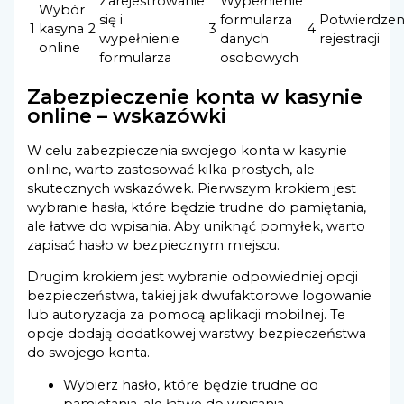
Zarejestrowanie
Wypełnienie
Wybór
się i
formularza
Potwierdzen
1
kasyna
2
3
4
wypełnienie
danych
rejestracji
online
formularza
osobowych
Zabezpieczenie konta w kasynie
online – wskazówki
W celu zabezpieczenia swojego konta w kasynie
online, warto zastosować kilka prostych, ale
skutecznych wskazówek. Pierwszym krokiem jest
wybranie hasła, które będzie trudne do pamiętania,
ale łatwe do wpisania. Aby uniknąć pomyłek, warto
zapisać hasło w bezpiecznym miejscu.
Drugim krokiem jest wybranie odpowiedniej opcji
bezpieczeństwa, takiej jak dwufaktorowe logowanie
lub autoryzacja za pomocą aplikacji mobilnej. Te
opcje dodają dodatkowej warstwy bezpieczeństwa
do swojego konta.
Wybierz hasło, które będzie trudne do
pamiętania, ale łatwe do wpisania.