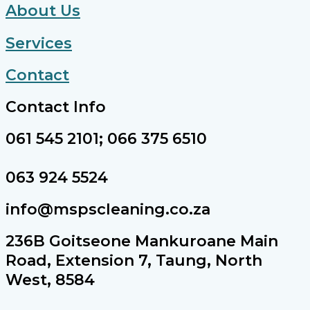
About Us
Services
Contact
Contact Info
061 545 2101; 066 375 6510
063 924 5524
info@mspscleaning.co.za
236B Goitseone Mankuroane Main
Road, Extension 7, Taung, North
West, 8584