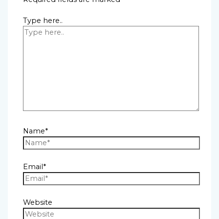
Type here..
Name*
Email*
Website