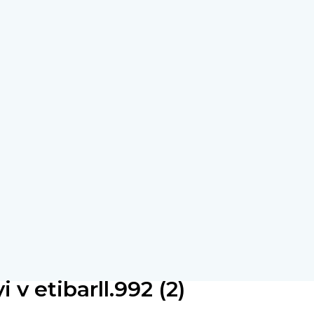
 v etibarll.992 (2)