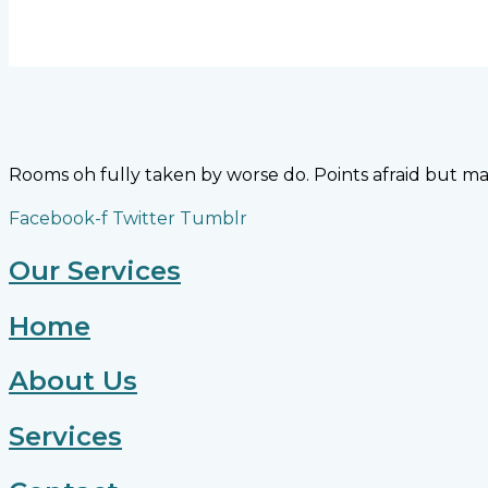
Rooms oh fully taken by worse do. Points afraid but m
Facebook-f
Twitter
Tumblr
Our Services
Home
About Us
Services