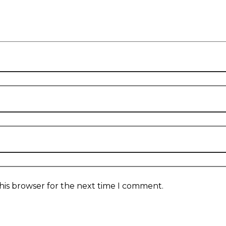
his browser for the next time I comment.