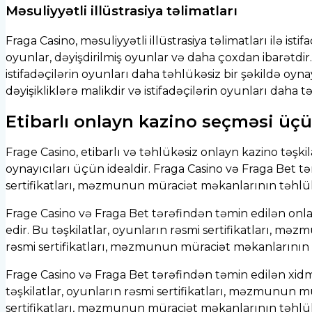
Məsuliyyətli illüstrasiya təlimatları
Fraga Casino, məsuliyyətli illüstrasiya təlimatları ilə i
oyunlar, dəyişdirilmiş oyunlar və daha çoxdan ibarətd
istifadəçilərin oyunları daha təhlükəsiz bir şəkildə o
dəyişikliklərə malikdir və istifadəçilərin oyunları daha 
Etibarlı onlayn kazino seçməsi üç
Frage Casino, etibarlı və təhlükəsiz onlayn kazino təşki
oynayıcıları üçün idealdir. Fraga Casino və Fraga Bet t
sertifikatları, məzmunun müraciət məkanlarının təhlükə
Frage Casino və Fraga Bet tərəfindən təmin edilən on
edir. Bu təşkilatlar, oyunların rəsmi sertifikatları, 
rəsmi sertifikatları, məzmunun müraciət məkanlarının t
Frage Casino və Fraga Bet tərəfindən təmin edilən xi
təşkilatlar, oyunların rəsmi sertifikatları, məzmunun 
sertifikatları, məzmunun müraciət məkanlarının təhlükə