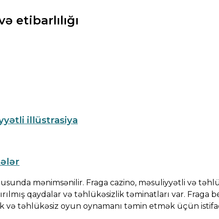
ə etibarlılığı
ətli illüstrasiya
ələr
konusunda mənimsənilir. Fraga cazino, məsuliyyətli və tə
ş qaydalar və təhlükəsizlik təminatları var. Fraga bet
 və təhlükəsiz oyun oynamanı təmin etmək üçün istifadə