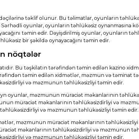
stifadəçilərinə təklif olunur. Bu təlimatlar, oyunların tə
ir. Sərhədli oyunlar, oyunların təhlükəsiz oynanmasına 
ynayacağını təmin edir. Dəyişdirilmiş oyunlar, oyunların
təhlükəsiz bir şəkildə oynayacağını təmin edir.
ün nöqtələr
latıdır. Bu təşkilatın tərəfindən təmin edilən kazino xidm
ərəfindən təmin edilən xidmətlər, məzmun və təminat təhl
sizdirliyi və məzmunun təhlükəsizliyi təmin edir.
layn oyunlar, məzmunun müraciət məkanlarının təhlükəs
məzmunun müraciət məkanlarının təhlükəsizdirliyi və məzm
əhlükəsizdirliyi və məzmunun təhlükəsizliyi təmin edir.
dmətlər, məzmunun müraciət məkanlarının təhlükəsizliyi
müraciət məkanlarının təhlükəsizdirliyi və məzmunun təhl
sizdirliyi və məzmunun təhlükəsizliyi təmin edir.