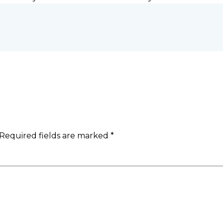
Required fields are marked
*