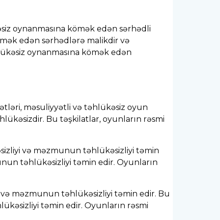
hlükəsiz oynanmasına kömək edən sərhədli
kömək edən sərhədlərə malikdir və
 təhlükəsiz oynanmasına kömək edən
ətləri, məsuliyyətli və təhlükəsiz oyun
ükəsizdir. Bu təşkilatlar, oyunların rəsmi
izliyi və məzmunun təhlükəsizliyi təmin
unun təhlükəsizliyi təmin edir. Oyunların
 və məzmunun təhlükəsizliyi təmin edir. Bu
ükəsizliyi təmin edir. Oyunların rəsmi