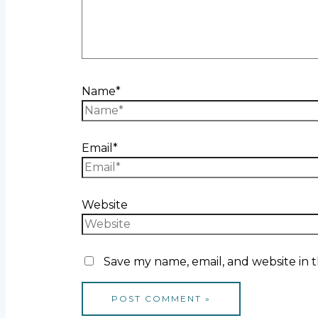
Name*
Email*
Website
Save my name, email, and website in t