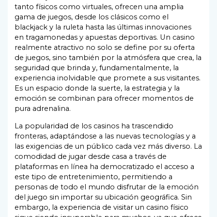
tanto físicos como virtuales, ofrecen una amplia
gama de juegos, desde los clásicos como el
blackjack y la ruleta hasta las últimas innovaciones
en tragamonedas y apuestas deportivas. Un casino
realmente atractivo no solo se define por su oferta
de juegos, sino también por la atmósfera que crea, la
seguridad que brinda y, fundamentalmente, la
experiencia inolvidable que promete a sus visitantes.
Es un espacio donde la suerte, la estrategia y la
emoción se combinan para ofrecer momentos de
pura adrenalina.
La popularidad de los casinos ha trascendido
fronteras, adaptándose a las nuevas tecnologías y a
las exigencias de un público cada vez más diverso. La
comodidad de jugar desde casa a través de
plataformas en línea ha democratizado el acceso a
este tipo de entretenimiento, permitiendo a
personas de todo el mundo disfrutar de la emoción
del juego sin importar su ubicación geográfica. Sin
embargo, la experiencia de visitar un casino físico