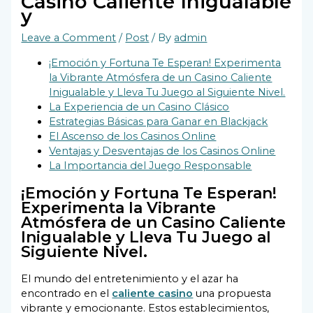
Casino Caliente Inigualable
y
Leave a Comment
/
Post
/ By
admin
¡Emoción y Fortuna Te Esperan! Experimenta
la Vibrante Atmósfera de un Casino Caliente
Inigualable y Lleva Tu Juego al Siguiente Nivel.
La Experiencia de un Casino Clásico
Estrategias Básicas para Ganar en Blackjack
El Ascenso de los Casinos Online
Ventajas y Desventajas de los Casinos Online
La Importancia del Juego Responsable
¡Emoción y Fortuna Te Esperan!
Experimenta la Vibrante
Atmósfera de un Casino Caliente
Inigualable y Lleva Tu Juego al
Siguiente Nivel.
El mundo del entretenimiento y el azar ha
encontrado en el
caliente casino
una propuesta
vibrante y emocionante. Estos establecimientos,