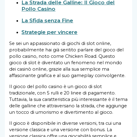
La Strada delle Galline: Il Gioco del
Pollo Casino
La Sfida senza Fine
Strategie per vincere
Se sei un appassionato di giochi di slot online,
probabilmente hai già sentito parlare del gioco del
pollo casino, noto come Chicken Road. Questo
gioco di slot è diventato un fenomeno nel mondo
dei casinò online, grazie alla sua semplice ma
affascinante grafica e al suo gameplay coinvolgente.
Il gioco del pollo casino è un gioco di slot
tradizionale, con 5 rulli e 20 linee di pagamento.
Tuttavia, la sua caratteristica più interessante è il tema
delle galline che attraversano la strada, che aggiunge
un tocco di umorismo e divertimento al gioco.
Il gioco è disponibile in diverse versioni, tra cui una
versione classica e una versione con bonus. La
versione classica offre una giocabilità semplice e