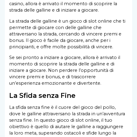
casino, allora è arrivato il momento di scoprire la
strada delle galline e di iniziare a giocare.
La strada delle galline è un gioco di slot online che ti
permette di giocare con delle galline che
attraversano la strada, cercando di vincere premi e
bonus. Il gioco è facile da giocare, anche per i
principianti, e offre molte possibilità di vincere.
Se sei pronto a iniziare a giocare, allora è arrivato il
momento di scoprire la strada delle galline e di
iniziare a giocare. Non perdere l’opportunità di
vincere premi e bonus, e di trascorrere
un’esperienza emozionante e divertente.
La Sfida senza Fine
La sfida senza fine è il cuore del gioco del pollo,
dove le galline attraversano la strada in un’avventura
senza fine. In questo gioco di slot online, il tuo
obiettivo è quello di aiutare le galline a raggiungere
la loro meta, superando ostacoli e sfide lungo la