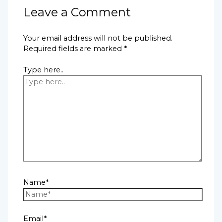
Leave a Comment
Your email address will not be published.
Required fields are marked
*
Type here..
Name*
Email*