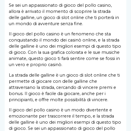
Se sei un appassionato di gioco del pollo casino,
allora è arrivato il momento di scoprire la strada
delle galline, un gioco di slot online che ti porterà in
un mondo di avventure senza fine.
Il gioco del pollo casino è un fenomeno che sta
conquistando il mondo dei casinò online, e la strada
delle galline è uno dei migliori esempi di questo tipo
di gioco. Con la sua grafica colorata e le sue musiche
animate, questo gioco ti farà sentire come se fossi in
un vero e proprio casinò.
La strada delle galline è un gioco di slot online che ti
permette di giocare con delle galline che
attraversano la strada, cercando di vincere premi e
bonus. Il gioco è facile da giocare, anche per i
principianti, e offre molte possibilità di vincere.
Il gioco del pollo casino è un modo divertente e
emozionante per trascorrere il tempo, e la strada
delle galline è uno dei migliori esempi di questo tipo
di gioco. Se sei un appassionato di gioco del pollo