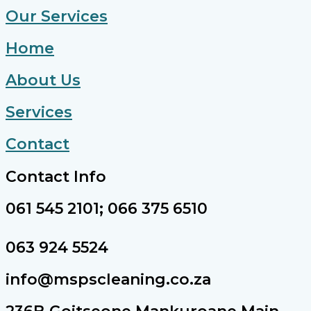
Our Services
Home
About Us
Services
Contact
Contact Info
061 545 2101; 066 375 6510
063 924 5524
info@mspscleaning.co.za