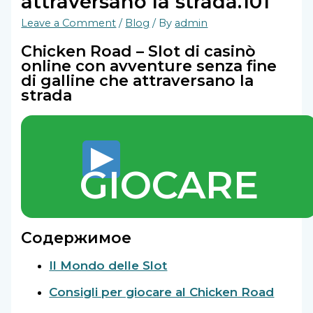
attraversano la strada.101
Leave a Comment
/
Blog
/ By
admin
Chicken Road – Slot di casinò
online con avventure senza fine
di galline che attraversano la
strada
GIOCARE
Содержимое
Il Mondo delle Slot
Consigli per giocare al Chicken Road