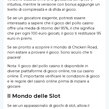
intuitiva, mentre la versione con bonus aggiunge un
livello di complessità e di sfida al gioco.
Se sei un giocatore esigente, potresti essere
interessato a sapere che il gioco del pollo casino
offre una media di ritorno del 95%, il che significa
che per ogni 100 euro giocati, il gioco ti restituisce 95
euro in premi.
Se sei pronto a scoprire il mondo di Chicken Road,
non esitare a provare il gioco. Sono sicuro che ti
piacerà!
Nota: Il gioco del pollo casino è disponibile in
diverse piattaforme di gioco online, tra cui casino
online. È importante verificare le condizioni di gioco
e le regole del casinò online prima di iniziare a
giocare.
Il Mondo delle Slot
Se sei un appassionato di giochi di slot, allora il