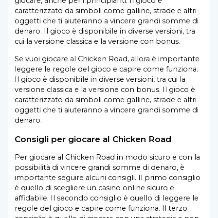
giocare, anche per i principianti. Il gioco è
caratterizzato da simboli come galline, strade e altri
oggetti che ti aiuteranno a vincere grandi somme di
denaro. Il gioco è disponibile in diverse versioni, tra
cui la versione classica e la versione con bonus.
Se vuoi giocare al Chicken Road, allora è importante
leggere le regole del gioco e capire come funziona.
Il gioco è disponibile in diverse versioni, tra cui la
versione classica e la versione con bonus. Il gioco è
caratterizzato da simboli come galline, strade e altri
oggetti che ti aiuteranno a vincere grandi somme di
denaro.
Consigli per giocare al Chicken Road
Per giocare al Chicken Road in modo sicuro e con la
possibilità di vincere grandi somme di denaro, è
importante seguire alcuni consigli. Il primo consiglio
è quello di scegliere un casino online sicuro e
affidabile. Il secondo consiglio è quello di leggere le
regole del gioco e capire come funziona. Il terzo