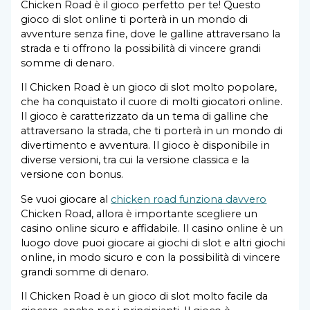
Chicken Road è il gioco perfetto per te! Questo
gioco di slot online ti porterà in un mondo di
avventure senza fine, dove le galline attraversano la
strada e ti offrono la possibilità di vincere grandi
somme di denaro.
Il Chicken Road è un gioco di slot molto popolare,
che ha conquistato il cuore di molti giocatori online.
Il gioco è caratterizzato da un tema di galline che
attraversano la strada, che ti porterà in un mondo di
divertimento e avventura. Il gioco è disponibile in
diverse versioni, tra cui la versione classica e la
versione con bonus.
Se vuoi giocare al
chicken road funziona davvero
Chicken Road, allora è importante scegliere un
casino online sicuro e affidabile. Il casino online è un
luogo dove puoi giocare ai giochi di slot e altri giochi
online, in modo sicuro e con la possibilità di vincere
grandi somme di denaro.
Il Chicken Road è un gioco di slot molto facile da