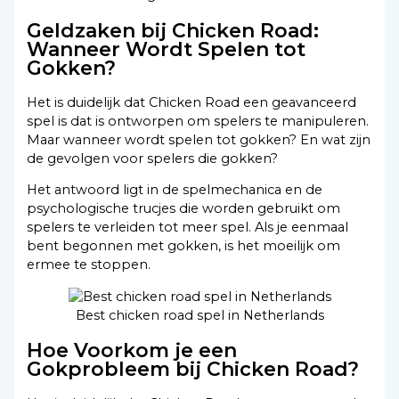
Geldzaken bij Chicken Road:
Wanneer Wordt Spelen tot
Gokken?
Het is duidelijk dat Chicken Road een geavanceerd
spel is dat is ontworpen om spelers te manipuleren.
Maar wanneer wordt spelen tot gokken? En wat zijn
de gevolgen voor spelers die gokken?
Het antwoord ligt in de spelmechanica en de
psychologische trucjes die worden gebruikt om
spelers te verleiden tot meer spel. Als je eenmaal
bent begonnen met gokken, is het moeilijk om
ermee te stoppen.
Best chicken road spel in Netherlands
Hoe Voorkom je een
Gokprobleem bij Chicken Road?