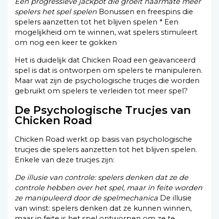
Een progressieve jackpot die groeit naarmate meer
spelers het spel spelen
Bonussen en freespins die
spelers aanzetten tot het blijven spelen * Een
mogelijkheid om te winnen, wat spelers stimuleert
om nog een keer te gokken
Het is duidelijk dat Chicken Road een geavanceerd
spel is dat is ontworpen om spelers te manipuleren.
Maar wat zijn de psychologische trucjes die worden
gebruikt om spelers te verleiden tot meer spel?
De Psychologische Trucjes van
Chicken Road
Chicken Road werkt op basis van psychologische
trucjes die spelers aanzetten tot het blijven spelen.
Enkele van deze trucjes zijn:
De illusie van controle: spelers denken dat ze de
controle hebben over het spel, maar in feite worden
ze manipuleerd door de spelmechanica
De illusie
van winst: spelers denken dat ze kunnen winnen,
maar in feite is het spel ontworpen om ze te