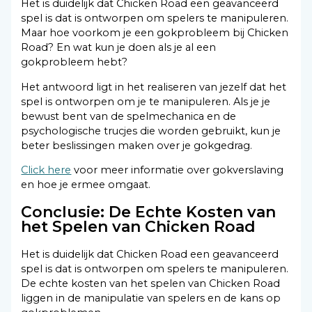
Het is duidelijk dat Chicken Road een geavanceerd
spel is dat is ontworpen om spelers te manipuleren.
Maar hoe voorkom je een gokprobleem bij Chicken
Road? En wat kun je doen als je al een
gokprobleem hebt?
Het antwoord ligt in het realiseren van jezelf dat het
spel is ontworpen om je te manipuleren. Als je je
bewust bent van de spelmechanica en de
psychologische trucjes die worden gebruikt, kun je
beter beslissingen maken over je gokgedrag.
Click here
voor meer informatie over gokverslaving
en hoe je ermee omgaat.
Conclusie: De Echte Kosten van
het Spelen van Chicken Road
Het is duidelijk dat Chicken Road een geavanceerd
spel is dat is ontworpen om spelers te manipuleren.
De echte kosten van het spelen van Chicken Road
liggen in de manipulatie van spelers en de kans op