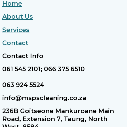
Home
About Us
Services
Contact
Contact Info
061 545 2101; 066 375 6510
063 924 5524
info@mspscleaning.co.za
236B Goitseone Mankuroane Main
Road, Extension 7, Taung, North
West, 8584