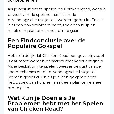
gokproblemen.
Als je besluit om te spelen op Chicken Road, wees je
bewust van de spelmechanica en de
psychologische trucjes die worden gebruikt. En als
je al een gokprobleem hebt, zoek dan hulp en
maak een plan om ermee om te gaan.
Een Eindconclusie over de
Populaire Gokspel
Het is duidelijk dat Chicken Road een gevaarlijk spel
is dat moet worden benaderd met voorzichtigheid.
Als je besluit om te spelen, wees je bewust van de
spelmechanica en de psychologische trucjes die
worden gebruikt. En als je al een gokprobleem
hebt, zoek dan hulp en maak een plan om ermee
om te gaan.
Wat Kun je Doen als Je
Problemen hebt met het Spelen
van Chicken Road?