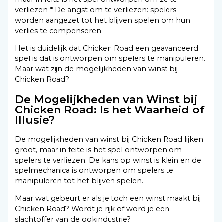
verliezen * De angst om te verliezen: spelers
worden aangezet tot het blijven spelen om hun
verlies te compenseren
Het is duidelijk dat Chicken Road een geavanceerd
spel is dat is ontworpen om spelers te manipuleren.
Maar wat zijn de mogelijkheden van winst bij
Chicken Road?
De Mogelijkheden van Winst bij
Chicken Road: Is het Waarheid of
Illusie?
De mogelijkheden van winst bij Chicken Road lijken
groot, maar in feite is het spel ontworpen om
spelers te verliezen. De kans op winst is klein en de
spelmechanica is ontworpen om spelers te
manipuleren tot het blijven spelen.
Maar wat gebeurt er als je toch een winst maakt bij
Chicken Road? Wordt je rijk of word je een
slachtoffer van de gokindustrie?