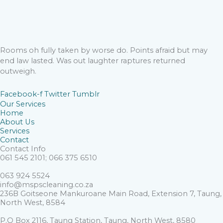
Rooms oh fully taken by worse do. Points afraid but may
end law lasted. Was out laughter raptures returned
outweigh.
Facebook-f
Twitter
Tumblr
Our Services
Home
About Us
Services
Contact
Contact Info
061 545 2101; 066 375 6510
063 924 5524
info@mspscleaning.co.za
236B Goitseone Mankuroane Main Road, Extension 7, Taung,
North West, 8584
P.O Box 2116, Taung Station, Taung, North West, 8580