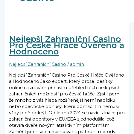
Nejlepší Zahraniční Casino
Pro České Hráče Ověřeno a
Hodnoceno
Nejlepší Zahraniční Casino
/
admin
Nejlepší Zahraniční Casino Pro České Hráče Ověřeno
a Hodnoceno Jako expert, který prošel desítky
online casin, vám přináším přehled těch nejlepších
zahraničních možností pro české hráče. Zjistil jsem,
že mnoho z vás hledá rozšířenější herní nabídku
nebo specifické bonusy, které domácí trh nemusí
vždy plně pokrýt. Od ledna 2024 se navíc situace pro
zahraniční operátory v EU/EEA zjednodušila, což
otevírá dveře novým, atraktivním platformám.
Zaměřil jsem se na licencování, platební metody