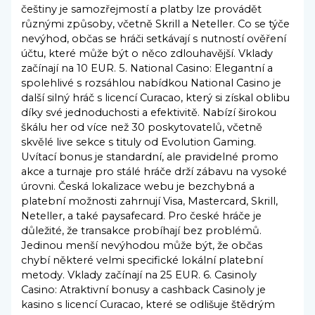
češtiny je samozřejmostí a platby lze provádět
různými způsoby, včetně Skrill a Neteller. Co se týče
nevýhod, občas se hráči setkávají s nutností ověření
účtu, které může být o něco zdlouhavější. Vklady
začínají na 10 EUR. 5. National Casino: Elegantní a
spolehlivé s rozsáhlou nabídkou National Casino je
další silný hráč s licencí Curacao, který si získal oblibu
díky své jednoduchosti a efektivitě. Nabízí širokou
škálu her od více než 30 poskytovatelů, včetně
skvělé live sekce s tituly od Evolution Gaming.
Uvítací bonus je standardní, ale pravidelné promo
akce a turnaje pro stálé hráče drží zábavu na vysoké
úrovni. Česká lokalizace webu je bezchybná a
platební možnosti zahrnují Visa, Mastercard, Skrill,
Neteller, a také paysafecard. Pro české hráče je
důležité, že transakce probíhají bez problémů.
Jedinou menší nevýhodou může být, že občas
chybí některé velmi specifické lokální platební
metody. Vklady začínají na 25 EUR. 6. Casinoly
Casino: Atraktivní bonusy a cashback Casinoly je
kasino s licencí Curacao, které se odlišuje štědrým