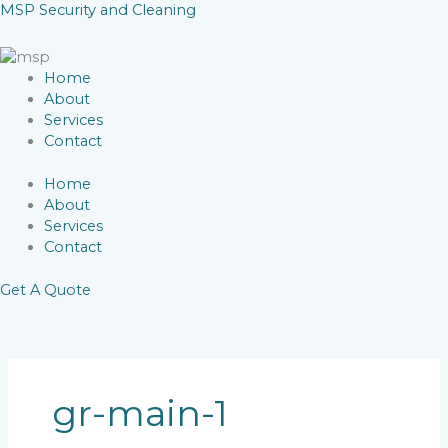
Skip
MSP Security and Cleaning
to
content
Home
About
Services
Contact
Home
About
Services
Contact
Get A Quote
gr-main-1