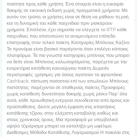
ποιότητα προς κάθε χρήστη. Ένα στοιχείο είναι η ευκαιρία
δοκιμής σε εικονική έκδοση χωρίς πραγματικά χρήματα. Με
αυτόν τον τρόπο, οι χρήστες είναι σε θέση να μάθουν τη ροή
και τη δυναμική του κάθε παιχνιδιού πριν ρισκάρουν
χρήματα. Επιπλέον, έχει σημασία να ελέγχετε το RTP κάθε
παιχνιδιού, που αποτυπώνει το αναμενόμενο επίπεδο
επιστροφής στον τελικό παίκτη. Κατηγορίες Μπόνους Καζίνο
Τα προνόμια είναι βασικό παράγοντα όταν επιλέγει κάποιος
πλατφόρμα. Τα πιο γνωστά κατηγορίες μπόνους που μπορεί
να δείτε είναι: Μπόνους καλωσορίσματος: παρέχεται με την
εναρκτήρια κατάθεση καινούργιου παίκτη Δωρεάν
περιστροφές: χρήσιμες για όσους αγαπούν τα φρουτάκια
Cashback: πίστωση ποσοστού επί των απωλειών Μπόνους
πιστότητας: παρέχονται σε σταθερούς παίκτες Προσφορές
χωρίς κατάθεση: δυνατότητα δοκιμής χωρίς ρίσκο Παρ’ όλα
αυτά, κάθε προωθητική ενέργεια συνοδεύεται από όρους και
προϋποθέσεις. Δίνετε μεγάλη έμφαση στις απαιτήσεις
κατάθεσης τζίρου, στην ελάχιστη καταβολής καθώς και
στους χρονικούς όρους. Μια προσφορά με υπερβολικά
υψηλό τζιράρισμα μπορεί να καταλήξει μη ωφέλιμο.
Διαθέσιμες Μέθοδοι Κατάθεσης Λογαριασμού Η ποικιλία στις