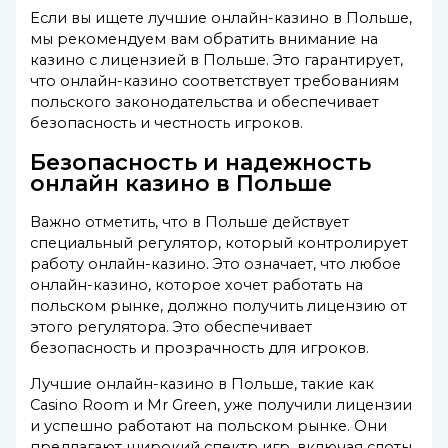
Если вы ищете лучшие онлайн-казино в Польше,
мы рекомендуем вам обратить внимание на
казино с лицензией в Польше. Это гарантирует,
что онлайн-казино соответствует требованиям
польского законодательства и обеспечивает
безопасность и честность игроков.
Безопасность и надежность
онлайн казино в Польше
Важно отметить, что в Польше действует
специальный регулятор, который контролирует
работу онлайн-казино. Это означает, что любое
онлайн-казино, которое хочет работать на
польском рынке, должно получить лицензию от
этого регулятора. Это обеспечивает
безопасность и прозрачность для игроков.
Лучшие онлайн-казино в Польше, такие как
Casino Room и Mr Green, уже получили лицензии
и успешно работают на польском рынке. Они
предлагают широкий спектр игр, включая слоты,