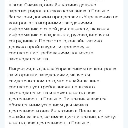
шагов. Сначала, онлайн-казино должно
зарегистрировать свою компанию в Польше.
Затем, они должны предоставить Управлению по
контролю за игорными заведениями
информацию о своей деятельности, включая
информацию о владельцах, руководителях и
сотрудниках. После этого, онлайн-казино
должно пройти аудит и проверку на
соответствие требованиям польского
законодательства.
Лицензия, выданная Управлением по контролю
за игорными заведениями, является
свидетельством того, что онлайн-казино
соответствует требованиям польского
законодательства и может начать свою
деятельность в Польше. Лицензия является
обязательным условием для начала
деятельности онлайн-казино в Польше, и
онлайн-казино, не имеющие лицензии, не могут
начать свою деятельность в Польше.