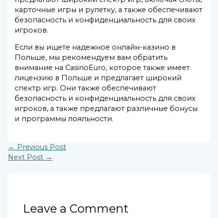
карточные игры и рулетку, а также обеспечивают
безопасность и конфиденциальность для своих
игроков.
Если вы ищете надежное онлайн-казино в
Польше, мы рекомендуем вам обратить
внимание на CasinoEuro, которое также имеет
лицензию в Польше и предлагает широкий
спектр игр. Они также обеспечивают
безопасность и конфиденциальность для своих
игроков, а также предлагают различные бонусы
и программы лояльности.
←
Previous Post
Next Post
→
Leave a Comment