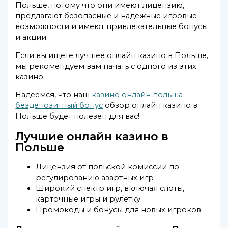
Польше, потому что они имеют лицензию,
предлагают безопасные и надежные игровые
возможности и имеют привлекательные бонусы
и акции.
Если вы ищете лучшее онлайн казино в Польше,
мы рекомендуем вам начать с одного из этих
казино.
Надеемся, что наш
казино онлайн польша
бездепозитный бонус
обзор онлайн казино в
Польше будет полезен для вас!
Лучшие онлайн казино в
Польше
Лицензия от польской комиссии по
регулированию азартных игр
Широкий спектр игр, включая слоты,
карточные игры и рулетку
Промокоды и бонусы для новых игроков