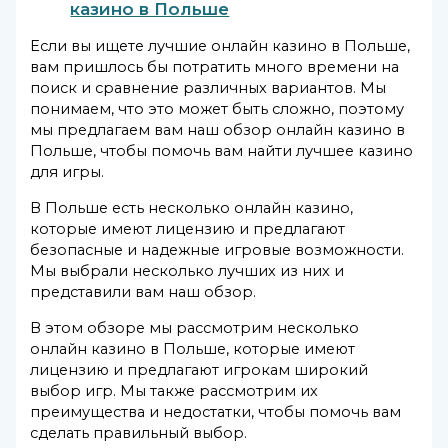
казино в Польше
Если вы ищете лучшие онлайн казино в Польше,
вам пришлось бы потратить много времени на
поиск и сравнение различных вариантов. Мы
понимаем, что это может быть сложно, поэтому
мы предлагаем вам наш обзор онлайн казино в
Польше, чтобы помочь вам найти лучшее казино
для игры.
В Польше есть несколько онлайн казино,
которые имеют лицензию и предлагают
безопасные и надежные игровые возможности.
Мы выбрали несколько лучших из них и
представили вам наш обзор.
В этом обзоре мы рассмотрим несколько
онлайн казино в Польше, которые имеют
лицензию и предлагают игрокам широкий
выбор игр. Мы также рассмотрим их
преимущества и недостатки, чтобы помочь вам
сделать правильный выбор.