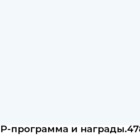
IP-программа и награды.47