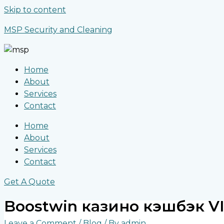
Skip to content
MSP Security and Cleaning
Home
About
Services
Contact
Home
About
Services
Contact
Get A Quote
Boostwin казино кэшбэк V
Leave a Comment
/
Blog
/ By
admin