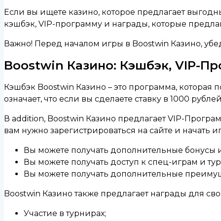
Если вы ищете казино, которое предлагает выгодны
кэшбэк, VIP-программу и награды, которые предлаг
Важно! Перед началом игры в Boostwin Казино, уб
Boostwin Казино: Кэшбэк, VIP-П
Кэшбэк Boostwin Казино – это программа, которая 
означает, что если вы сделаете ставку в 1000 рубле
В addition, Boostwin Казино предлагает VIP-Прогр
вам нужно зарегистрироваться на сайте и начать иг
Вы можете получать дополнительные бонусы 
Вы можете получать доступ к спец-играм и ту
Вы можете получать дополнительные преимуще
Boostwin Казино также предлагает награды для сво
Участие в турнирах;