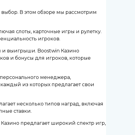
ш выбор. В этом обзоре мы рассмотрим
лючая слоты, карточные игры и рулетку.
енциальность игроков.
ы и выигрыши. Boostwin Казино
ков и бонусы для игроков, которые
 персонального менеджера,
 каждый из которых предлагает свои
лагает несколько типов наград, включая
пные ставки.
. Казино предлагает широкий спектр игр,