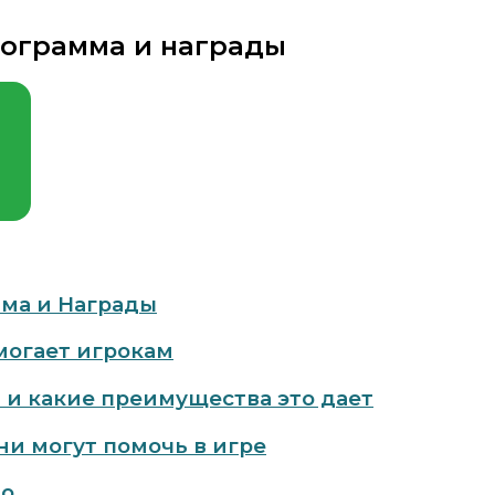
программа и награды
мма и Награды
омогает игрокам
м и какие преимущества это дает
ни могут помочь в игре
но