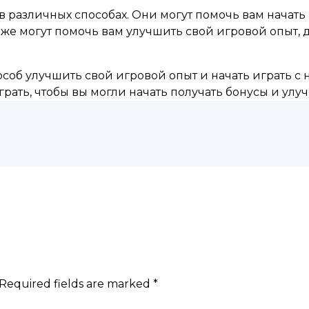
 в различных способах. Они могут помочь вам начать
акже могут помочь вам улучшить свой игровой опыт
способ улучшить свой игровой опыт и начать играть
грать, чтобы вы могли начать получать бонусы и улу
Required fields are marked
*