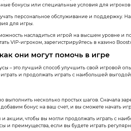
ные бонусы или специальные условия для игроков 
получать персональное обслуживание и поддержку. Н
вия для игры.
возможность насладиться игрой на высшем уровне и 
ть VIP-игроком, зарегистрируйтесь в казино Boostw
как они могут помочь в игре
онусы – это лучший способ улучшить свой игровой оп
 играть и продолжать играть с наибольшей выгодой
жно выполнить несколько простых шагов. Сначала за
и добавим бонус на ваш счет, и вы сможете начать и
ы и акции, чтобы вы могли продолжать играть с на
ы и преимущества, если вы будете играть регулярн