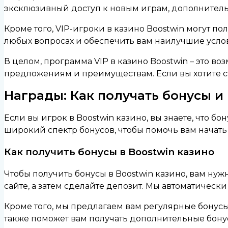
эксклюзивный доступ к новым играм, дополнитель
Кроме того, VIP-игроки в казино Boostwin могут 
любых вопросах и обеспечить вам наилучшие усло
В целом, программа VIP в казино Boostwin – это 
предложениям и преимуществам. Если вы хотите ста
Награды: Как получать бонусы и 
Если вы игрок в Boostwin казино, вы знаете, что б
широкий спектр бонусов, чтобы помочь вам начать
Как получить бонусы в Boostwin казино
Чтобы получить бонусы в Boostwin казино, вам ну
сайте, а затем сделайте депозит. Мы автоматическ
Кроме того, мы предлагаем вам регулярные бонус
также поможет вам получать дополнительные бонус