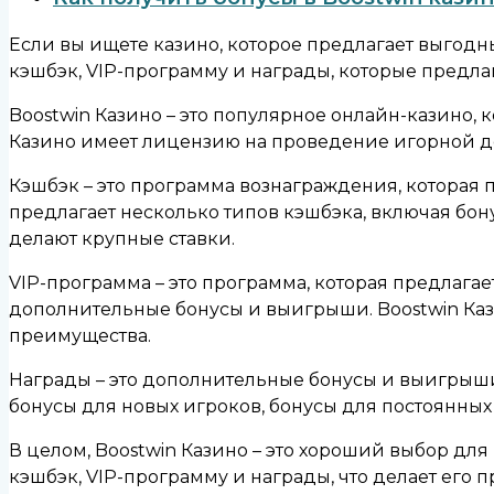
Если вы ищете казино, которое предлагает выгодн
кэшбэк, VIP-программу и награды, которые предлаг
Boostwin Казино – это популярное онлайн-казино, 
Казино имеет лицензию на проведение игорной де
Кэшбэк – это программа вознаграждения, которая 
предлагает несколько типов кэшбэка, включая бон
делают крупные ставки.
VIP-программа – это программа, которая предлаг
дополнительные бонусы и выигрыши. Boostwin Каз
преимущества.
Награды – это дополнительные бонусы и выигрыши,
бонусы для новых игроков, бонусы для постоянных
В целом, Boostwin Казино – это хороший выбор дл
кэшбэк, VIP-программу и награды, что делает его 