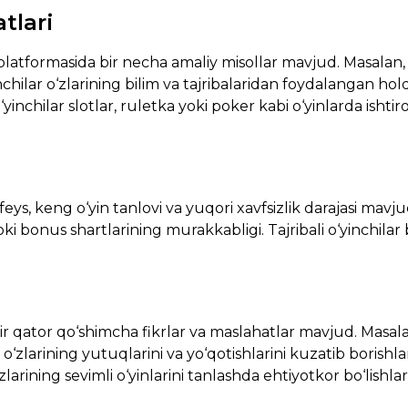
tlari
latformasida bir necha amaliy misollar mavjud. Masalan, o‘
inchilar o‘zlarining bilim va tajribalaridan foydalangan hold
‘yinchilar slotlar, ruletka yoki poker kabi o‘yinlarda ishtir
feys, keng o‘yin tanlovi va yuqori xavfsizlik darajasi mavj
i bonus shartlarining murakkabligi. Tajribali o‘yinchilar bu
 qator qo‘shimcha fikrlar va maslahatlar mavjud. Masalan,
o‘zlarining yutuqlarini va yo‘qotishlarini kuzatib borishlar
larining sevimli o‘yinlarini tanlashda ehtiyotkor bo‘lishlar