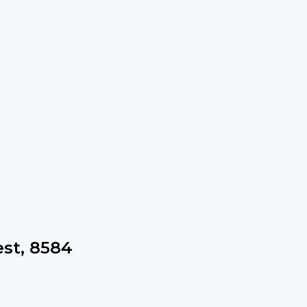
st, 8584