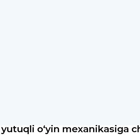
 yutuqli o‘yin mexanikasiga 