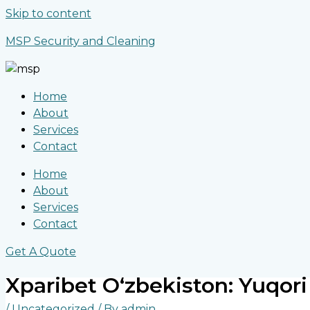
Skip to content
MSP Security and Cleaning
Home
About
Services
Contact
Home
About
Services
Contact
Get A Quote
Xparibet O‘zbekiston: Yuqori
/
Uncategorized
/ By
admin