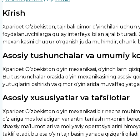
Kirish
Xparibet O‘zbekiston, tajribali qimor o‘yinchilari uchun
foydalanuvchilarga qulay interfeysi bilan ajralib turadi.
mexanikasini chuqur o‘rganish juda muhimdir, chunki bu 
Asosiy tushunchalar va umumiy ko
Xparibet O‘zbekiston o‘yin mexanikasi, o‘yinchilarni qiz
Bu tushunchalar orasida o‘yin mexanikasining asosiy qoi
yutuqlarini oshirish va qimor o‘yinlarida muvaffaqiyatga
Asosiy xususiyatlar va tafsilotlar
Xparibet O‘zbekiston o‘yin mexanikasi bir necha muhim ko
o‘zlariga mos keladigan variantni tanlash imkonini berad
shaxsiy ma’lumotlari va moliyaviy operatsiyalarini himoya
taklif etadi, bu esa o‘yin tajribasini yanada qiziqarli qiladi.