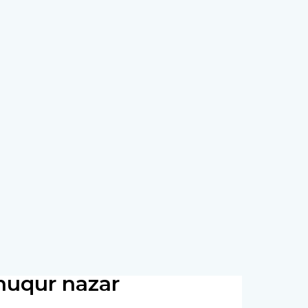
chuqur nazar