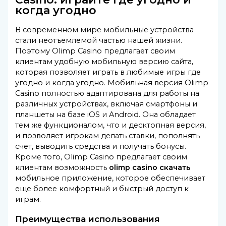
когда угодно
В современном мире мобильные устройства
стали неотъемлемой частью нашей жизни.
Поэтому Olimp Casino предлагает своим
клиентам удобную мобильную версию сайта,
которая позволяет играть в любимые игры где
угодно и когда угодно. Мобильная версия Olimp
Casino полностью адаптирована для работы на
различных устройствах, включая смартфоны и
планшеты на базе iOS и Android. Она обладает
тем же функционалом, что и десктопная версия,
и позволяет игрокам делать ставки, пополнять
счет, выводить средства и получать бонусы.
Кроме того, Olimp Casino предлагает своим
клиентам возможность
olimp casino скачать
мобильное приложение, которое обеспечивает
еще более комфортный и быстрый доступ к
играм.
Преимущества использования