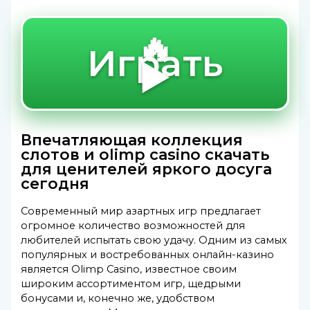
🔥
Играть
▶️
Впечатляющая коллекция
слотов и olimp casino скачать
для ценителей яркого досуга
сегодня
Современный мир азартных игр предлагает
огромное количество возможностей для
любителей испытать свою удачу. Одним из самых
популярных и востребованных онлайн-казино
является Olimp Casino, известное своим
широким ассортиментом игр, щедрыми
бонусами и, конечно же, удобством