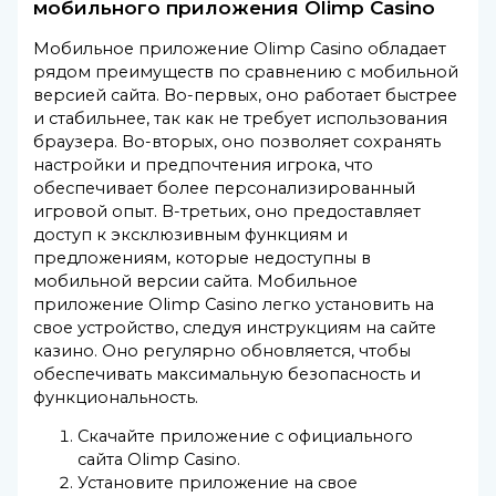
мобильного приложения Olimp Casino
Мобильное приложение Olimp Casino обладает
рядом преимуществ по сравнению с мобильной
версией сайта. Во-первых, оно работает быстрее
и стабильнее, так как не требует использования
браузера. Во-вторых, оно позволяет сохранять
настройки и предпочтения игрока, что
обеспечивает более персонализированный
игровой опыт. В-третьих, оно предоставляет
доступ к эксклюзивным функциям и
предложениям, которые недоступны в
мобильной версии сайта. Мобильное
приложение Olimp Casino легко установить на
свое устройство, следуя инструкциям на сайте
казино. Оно регулярно обновляется, чтобы
обеспечивать максимальную безопасность и
функциональность.
Скачайте приложение с официального
сайта Olimp Casino.
Установите приложение на свое