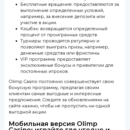
Бесплатные вращения: предоставляются за
выполнение определенных условий,
например, за внесение депозита или
участие в акции.
Кэшбэк: возвращается определенный
процент от проигранных средств.
Турниры: проводятся регулярно и
позволяют выиграть призы, например,
денежные средства или фриспины.
VIP программа: предоставляет
эксклюзивные бонусы и привилегии для
постоянных игроков.
Olimp Casino постоянно совершенствует свою
бонусную программу, предлагая своим
клиентам самые выгодные и интересные
предложения. Следите за обновлениями на
сайте казино, чтобы не пропустить ни одной
выгодной акции.
Мобильная версия Olimp
Casino: играйте где угодно и