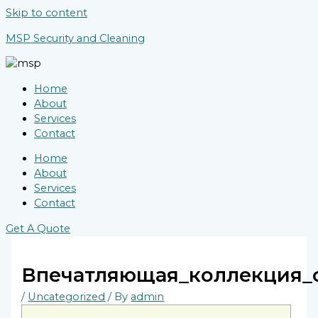
Skip to content
MSP Security and Cleaning
Home
About
Services
Contact
Home
About
Services
Contact
Get A Quote
Впечатляющая_коллекция_с
/
Uncategorized
/ By
admin