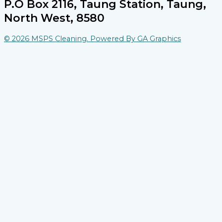
P.O Box 2116, Taung Station, Taung,
North West, 8580
© 2026 MSPS Cleaning. Powered By GA Graphics