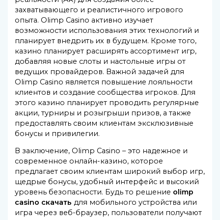
захватывающего и реалистичного игрового
опыта. Olimp Casino активно изучает
возможности использования этих технологий и
планирует внедрить их в будущем. Кроме того,
казино планирует расширять ассортимент игр,
добавляя новые слоты и настольные игры от
ведущих провайдеров. Важной задачей для
Olimp Casino является повышение лояльности
клиентов и создание сообщества игроков. Для
этого казино планирует проводить регулярные
акции, турниры и розыгрыши призов, а также
предоставлять своим клиентам эксклюзивные
бонусы и привилегии.
В заключение, Olimp Casino – это надежное и
современное онлайн-казино, которое
предлагает своим клиентам широкий выбор игр,
щедрые бонусы, удобный интерфейс и высокий
уровень безопасности. Будь то решение
olimp
casino скачать
для мобильного устройства или
игра через веб-браузер, пользователи получают