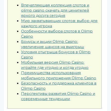
Впечатляющая коллекция слотов и
olimp casino скачать для ценителей
яркого досуга сегодня
Мир захватывающих слотов: выбор для
каждого игрока
Особенности выбора слотов в Olimp
Casino
Бонусы и акции Olimp Casino:
увеличение шансов на выигрыш
Условия отыгрыша бонусов в Olimp
Casino
Мобильная версия Olimp Casino:
играйте где угодно и когда угодно
Преимущества использования
мобильного приложения Olimp Casino
Безопасность и поддержка клиентов в
Olimp Casino
Перспективы развития Olimp Casino и
современные тенденции