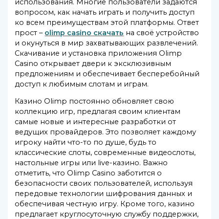
использования. Многие пользователи задаются
вопросом, как начать играть и получить доступ
ко всем преимуществам этой платформы. Ответ
прост –
olimp casino скачать
на своё устройство
и окунуться в мир захватывающих развлечений.
Скачивание и установка приложения Olimp
Casino открывает двери к эксклюзивным
предложениям и обеспечивает бесперебойный
доступ к любимым слотам и играм.
Казино Olimp постоянно обновляет свою
коллекцию игр, предлагая своим клиентам
самые новые и интересные разработки от
ведущих провайдеров. Это позволяет каждому
игроку найти что-то по душе, будь то
классические слоты, современные видеослоты,
настольные игры или live-казино. Важно
отметить, что Olimp Casino заботится о
безопасности своих пользователей, используя
передовые технологии шифрования данных и
обеспечивая честную игру. Кроме того, казино
предлагает круглосуточную службу поддержки,