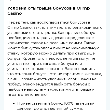
Условия отыгрыша бонусов в Olimp
Casino
Перед тем, как воспользоваться бонусом в
Olimp Casino, важно внимательно ознакомиться с
условиями его отыгрыша. Как правило, бонус
необходимо отыграть, сделав определенное
количество ставок на реальные деньги. Также
может быть установлен лимит на максимальную
ставку, которую можно делать при отыгрыше
бонуса. Кроме того, некоторые игры могут не
учитываться при отыгрыше бонуса или
учитываться только частично. Важно помнить,
что отыгрыш бонуса – это не гарантия выигрыша,
а лишь возможность увеличить свои шансы на
победу. Рекомендуется выбирать бонусы с
наиболее выгодными условиями отыгрыша и
играть ответственно.
Приветственный бонус: 100% на первый
депозит до определенной суммы.