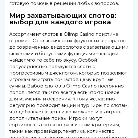
готовую помочь в решении любых вопросов.
Мир захватывающих слотов:
выбор для каждого игрока
Ассортимент слотов в Olimp Casino поистине
огромен. От классических фруктовых аппаратов
до современных видеослотов с захватывающими
сюжетами и бонусными функциями – каждый
найдет что-то себе по вкусу. Особой
популярностью пользуются слоты с
прогрессивным джекпотом, которые позволяют
игрокам выиграть по-настоящему крупные
суммы. Выбор слотов в Olimp Casino постоянно
пополняется, так что всегда есть что-то новое
для изучения и освоения. К тому же, казино
регулярно проводит акции и турниры по слотам,
что добавляет азарта и возможности выиграть
дополнительные призы. Игроки могут
сортировать слоты по различным критериям,
таким как провайдер, тематика, количество
линий выплат и другие параметры, что облегчает