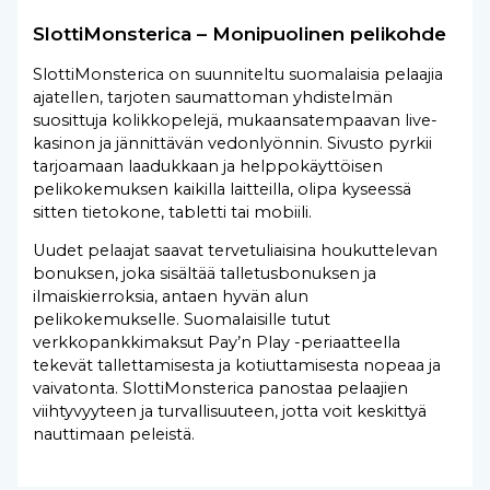
SlottiMonsterica – Monipuolinen pelikohde
SlottiMonsterica on suunniteltu suomalaisia pelaajia
ajatellen, tarjoten saumattoman yhdistelmän
suosittuja kolikkopelejä, mukaansatempaavan live-
kasinon ja jännittävän vedonlyönnin. Sivusto pyrkii
tarjoamaan laadukkaan ja helppokäyttöisen
pelikokemuksen kaikilla laitteilla, olipa kyseessä
sitten tietokone, tabletti tai mobiili.
Uudet pelaajat saavat tervetuliaisina houkuttelevan
bonuksen, joka sisältää talletusbonuksen ja
ilmaiskierroksia, antaen hyvän alun
pelikokemukselle. Suomalaisille tutut
verkkopankkimaksut Pay’n Play -periaatteella
tekevät tallettamisesta ja kotiuttamisesta nopeaa ja
vaivatonta. SlottiMonsterica panostaa pelaajien
viihtyvyyteen ja turvallisuuteen, jotta voit keskittyä
nauttimaan peleistä.