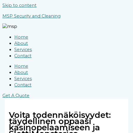
Skip to content
MSP Security and Cleaning
Home
About
Services
Contact
Home
About
Services
Contact
Get A Quote
Voita todennäköisyydet:
täydellinen oppaasi
kasinopelaamiseen ja