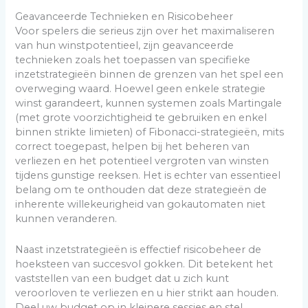
Geavanceerde Technieken en Risicobeheer
Voor spelers die serieus zijn over het maximaliseren
van hun winstpotentieel, zijn geavanceerde
technieken zoals het toepassen van specifieke
inzetstrategieën binnen de grenzen van het spel een
overweging waard. Hoewel geen enkele strategie
winst garandeert, kunnen systemen zoals Martingale
(met grote voorzichtigheid te gebruiken en enkel
binnen strikte limieten) of Fibonacci-strategieën, mits
correct toegepast, helpen bij het beheren van
verliezen en het potentieel vergroten van winsten
tijdens gunstige reeksen. Het is echter van essentieel
belang om te onthouden dat deze strategieën de
inherente willekeurigheid van gokautomaten niet
kunnen veranderen.
Naast inzetstrategieën is effectief risicobeheer de
hoeksteen van succesvol gokken. Dit betekent het
vaststellen van een budget dat u zich kunt
veroorloven te verliezen en u hier strikt aan houden.
Deel uw budget op in kleinere sessies en stel