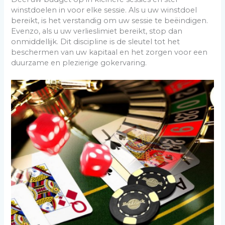
winstdoelen in voor elke sessie. Als u uw winstdoel
bereikt, is het verstandig om uw sessie te beëindigen.
Evenzo, als u uw verlieslimiet bereikt, stop dan
onmiddellijk. Dit discipline is de sleutel tot het
beschermen van uw kapitaal en het zorgen voor een
duurzame en plezierige gokervaring.