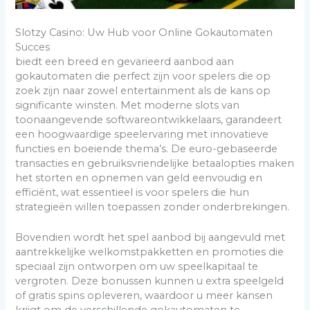
Slotzy Casino: Uw Hub voor Online Gokautomaten
Succes
biedt een breed en gevarieerd aanbod aan
gokautomaten die perfect zijn voor spelers die op
zoek zijn naar zowel entertainment als de kans op
significante winsten. Met moderne slots van
toonaangevende softwareontwikkelaars, garandeert
een hoogwaardige speelervaring met innovatieve
functies en boeiende thema’s. De euro-gebaseerde
transacties en gebruiksvriendelijke betaalopties maken
het storten en opnemen van geld eenvoudig en
efficiënt, wat essentieel is voor spelers die hun
strategieën willen toepassen zonder onderbrekingen.
Bovendien wordt het spel aanbod bij aangevuld met
aantrekkelijke welkomstpakketten en promoties die
speciaal zijn ontworpen om uw speelkapitaal te
vergroten. Deze bonussen kunnen u extra speelgeld
of gratis spins opleveren, waardoor u meer kansen
krijgt om de verschillende gokautomaten te