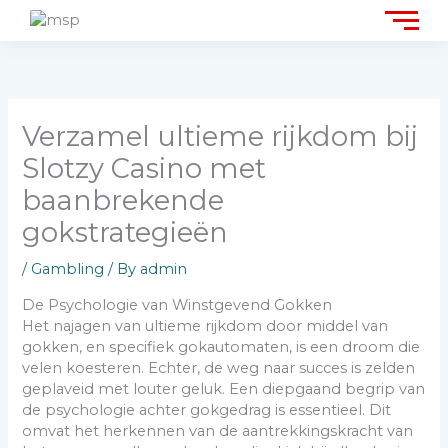
Skip
to
content
Verzamel ultieme rijkdom bij
Slotzy Casino met
baanbrekende
gokstrategieën
/
Gambling
/ By
admin
De Psychologie van Winstgevend Gokken
Het najagen van ultieme rijkdom door middel van
gokken, en specifiek gokautomaten, is een droom die
velen koesteren. Echter, de weg naar succes is zelden
geplaveid met louter geluk. Een diepgaand begrip van
de psychologie achter gokgedrag is essentieel. Dit
omvat het herkennen van de aantrekkingskracht van