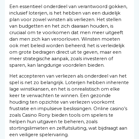
Een essentieel onderdeel van verantwoord gokken,
inclusief loterijen, is het hebben van een duidelijk
plan voor zowel winsten als verliezen. Het stellen
van budgetten en het zich daaraan houden, is
cruciaal om te voorkomen dat men meer uitgeeft
dan men zich kan veroorloven. Winsten moeten
ook met beleid worden beheerd; het is verleidelijk
om grote bedragen direct uit te geven, maar een
meer strategische aanpak, zoals investeren of
sparen, kan langdurige voordelen bieden.
Het accepteren van verliezen als onderdeel van het
spel is net zo belangrijk. Loterijen hebben inherente
lage winstkansen, en het is onrealistisch om elke
keer te verwachten te winnen. Een gezonde
houding ten opzichte van verliezen voorkomt
frustratie en impulsieve beslissingen. Online casino’s
zoals Casino Rony bieden tools om spelers te
helpen hun uitgaven te beheren, zoals
stortingslimieten en zelfuitsluiting, wat bijdraagt aan
een veiligere spelervaring.