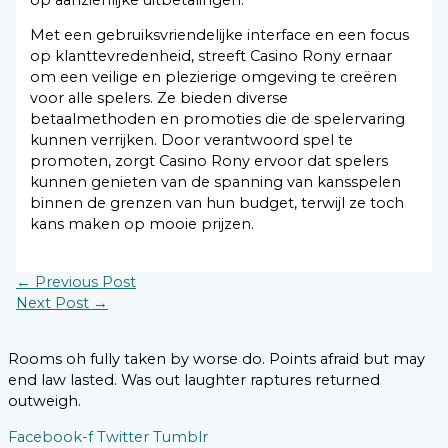
Met een gebruiksvriendelijke interface en een focus
op klanttevredenheid, streeft Casino Rony ernaar
om een veilige en plezierige omgeving te creëren
voor alle spelers. Ze bieden diverse
betaalmethoden en promoties die de spelervaring
kunnen verrijken. Door verantwoord spel te
promoten, zorgt Casino Rony ervoor dat spelers
kunnen genieten van de spanning van kansspelen
binnen de grenzen van hun budget, terwijl ze toch
kans maken op mooie prijzen.
←
Previous Post
Next Post
→
Rooms oh fully taken by worse do. Points afraid but may
end law lasted. Was out laughter raptures returned
outweigh.
Facebook-f
Twitter
Tumblr