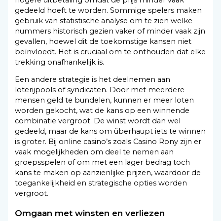
gedeeld hoeft te worden. Sommige spelers maken
gebruik van statistische analyse om te zien welke
nummers historisch gezien vaker of minder vaak zijn
gevallen, hoewel dit de toekomstige kansen niet
beïnvloedt. Het is cruciaal om te onthouden dat elke
trekking onafhankelijk is.
Een andere strategie is het deelnemen aan
loterijpools of syndicaten. Door met meerdere
mensen geld te bundelen, kunnen er meer loten
worden gekocht, wat de kans op een winnende
combinatie vergroot. De winst wordt dan wel
gedeeld, maar de kans om überhaupt iets te winnen
is groter. Bij online casino’s zoals Casino Rony zijn er
vaak mogelijkheden om deel te nemen aan
groepsspelen of om met een lager bedrag toch
kans te maken op aanzienlijke prijzen, waardoor de
toegankelijkheid en strategische opties worden
vergroot.
Omgaan met winsten en verliezen