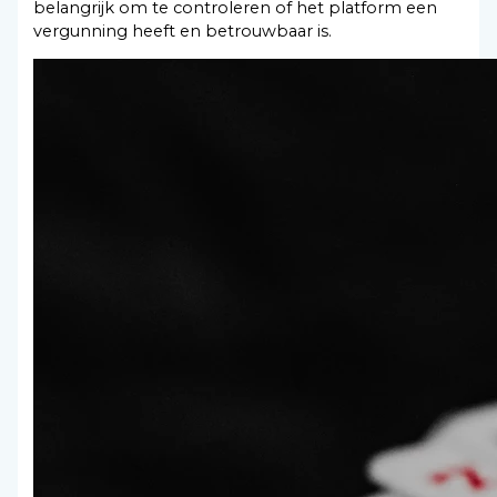
belangrijk om te controleren of het platform een
vergunning heeft en betrouwbaar is.