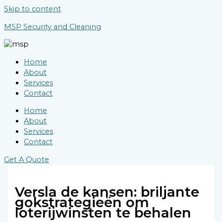
Skip to content
MSP Security and Cleaning
Home
About
Services
Contact
Home
About
Services
Contact
Get A Quote
Versla de kansen: briljante
gokstrategieën om
loterijwinsten te behalen