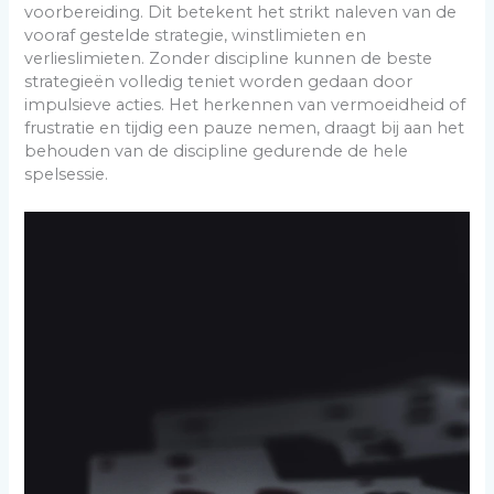
voorbereiding. Dit betekent het strikt naleven van de
vooraf gestelde strategie, winstlimieten en
verlieslimieten. Zonder discipline kunnen de beste
strategieën volledig teniet worden gedaan door
impulsieve acties. Het herkennen van vermoeidheid of
frustratie en tijdig een pauze nemen, draagt bij aan het
behouden van de discipline gedurende de hele
spelsessie.