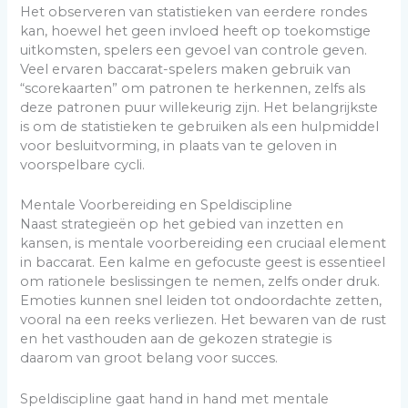
Het observeren van statistieken van eerdere rondes
kan, hoewel het geen invloed heeft op toekomstige
uitkomsten, spelers een gevoel van controle geven.
Veel ervaren baccarat-spelers maken gebruik van
“scorekaarten” om patronen te herkennen, zelfs als
deze patronen puur willekeurig zijn. Het belangrijkste
is om de statistieken te gebruiken als een hulpmiddel
voor besluitvorming, in plaats van te geloven in
voorspelbare cycli.
Mentale Voorbereiding en Speldiscipline
Naast strategieën op het gebied van inzetten en
kansen, is mentale voorbereiding een cruciaal element
in baccarat. Een kalme en gefocuste geest is essentieel
om rationele beslissingen te nemen, zelfs onder druk.
Emoties kunnen snel leiden tot ondoordachte zetten,
vooral na een reeks verliezen. Het bewaren van de rust
en het vasthouden aan de gekozen strategie is
daarom van groot belang voor succes.
Speldiscipline gaat hand in hand met mentale