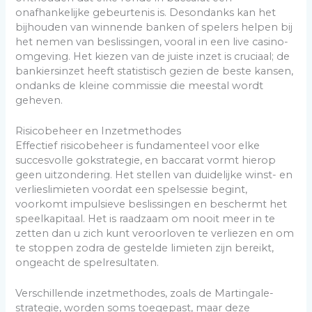
onafhankelijke gebeurtenis is. Desondanks kan het
bijhouden van winnende banken of spelers helpen bij
het nemen van beslissingen, vooral in een live casino-
omgeving. Het kiezen van de juiste inzet is cruciaal; de
bankiersinzet heeft statistisch gezien de beste kansen,
ondanks de kleine commissie die meestal wordt
geheven.
Risicobeheer en Inzetmethodes
Effectief risicobeheer is fundamenteel voor elke
succesvolle gokstrategie, en baccarat vormt hierop
geen uitzondering. Het stellen van duidelijke winst- en
verlieslimieten voordat een spelsessie begint,
voorkomt impulsieve beslissingen en beschermt het
speelkapitaal. Het is raadzaam om nooit meer in te
zetten dan u zich kunt veroorloven te verliezen en om
te stoppen zodra de gestelde limieten zijn bereikt,
ongeacht de spelresultaten.
Verschillende inzetmethodes, zoals de Martingale-
strategie, worden soms toegepast, maar deze