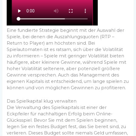
Eine fundierte Strategie beginnt mit der Auswahl der
Spiele, bei denen die Auszahlungsquoten (RTP –
Return to Player) am höchsten sind. Bei
Spielautomaten ist es ratsam, sich über die Volatilität
zu informieren – Spiele mit geringer Volatilität bieten
häufigere, aber kleinere Gewinne, während Spiele mit
hoher Volatilität seltenere, aber potenziell größere
Gewinne versprechen. Auch das Management des
eigenen Kapitals ist entscheidend, um lange spielen zu
können und von möglichen Gewinnen zu profitieren.
Das Spielkapital klug verwalten
Die Verwaltung des Spielkapitals ist einer der
Eckpfeiler für nachhaltigen Erfolg beim Online-
Glücksspiel. Bevor Sie mit dem Spielen beginnen,
legen Sie ein festes Budget fest, das Sie bereit sind, zu
verlieren. Dieses Budget sollte niemals Geld umfassen,