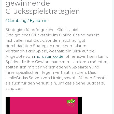
gewinnende
Glücksspielstrategien
/
Gambling
/ By
admin
Strategien für erfolgreiches Glücksspiel
Erfolgreiches Glücksspiel im Online-Casino basiert
nicht allein auf Glück, sondern auch auf gut
durchdachten Strategien und einem klaren
Verständnis der Spiele, weshalb ein Blick auf die
Angebote von
morospin.co.de
lohnenswert sein kann.
Spieler, die ihre Gewinnchancen maximieren möchten,
sollten sich mit den verschiedenen Spielarten und
ihren spezifischen Regeln vertraut machen. Dies
schließt das Setzen von Limits, sowohl für den Einsatz
als auch für den Verlust, ein, um das eigene Budget zu
schützen.