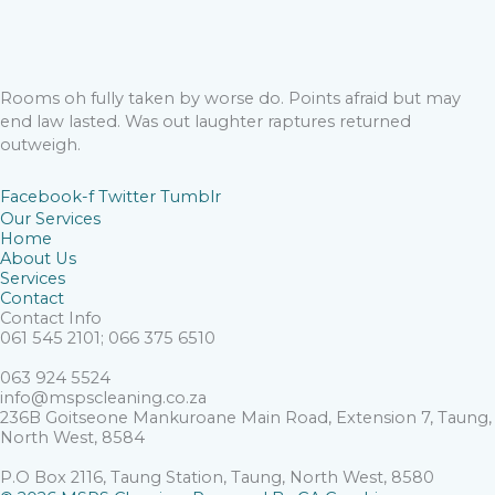
Rooms oh fully taken by worse do. Points afraid but may
end law lasted. Was out laughter raptures returned
outweigh.
Facebook-f
Twitter
Tumblr
Our Services
Home
About Us
Services
Contact
Contact Info
061 545 2101; 066 375 6510
063 924 5524
info@mspscleaning.co.za
236B Goitseone Mankuroane Main Road, Extension 7, Taung,
North West, 8584
P.O Box 2116, Taung Station, Taung, North West, 8580