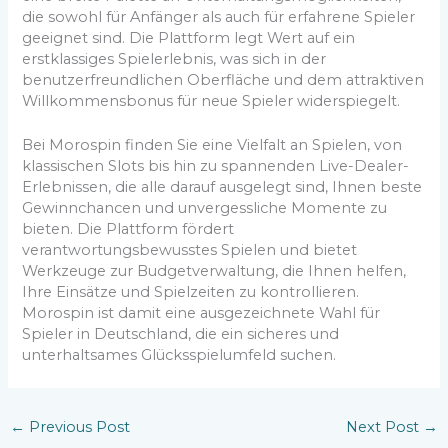
die sowohl für Anfänger als auch für erfahrene Spieler
geeignet sind. Die Plattform legt Wert auf ein
erstklassiges Spielerlebnis, was sich in der
benutzerfreundlichen Oberfläche und dem attraktiven
Willkommensbonus für neue Spieler widerspiegelt.
Bei Morospin finden Sie eine Vielfalt an Spielen, von
klassischen Slots bis hin zu spannenden Live-Dealer-
Erlebnissen, die alle darauf ausgelegt sind, Ihnen beste
Gewinnchancen und unvergessliche Momente zu
bieten. Die Plattform fördert
verantwortungsbewusstes Spielen und bietet
Werkzeuge zur Budgetverwaltung, die Ihnen helfen,
Ihre Einsätze und Spielzeiten zu kontrollieren.
Morospin ist damit eine ausgezeichnete Wahl für
Spieler in Deutschland, die ein sicheres und
unterhaltsames Glücksspielumfeld suchen.
←
Previous Post
Next Post
→