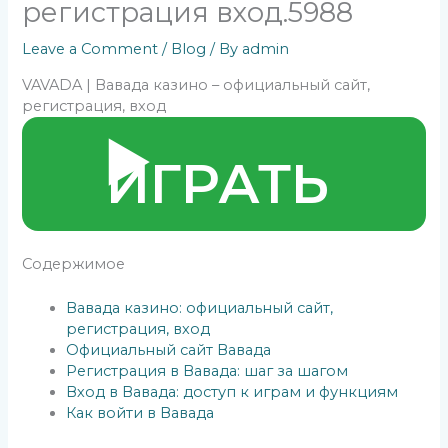
регистрация вход.5988
Leave a Comment
/
Blog
/ By
admin
VAVADA | Вавада казино – официальный сайт,
регистрация, вход
▶️
ИГРАТЬ
Содержимое
Вавада казино: официальный сайт,
регистрация, вход
Официальный сайт Вавада
Регистрация в Вавада: шаг за шагом
Вход в Вавада: доступ к играм и функциям
Как войти в Вавада