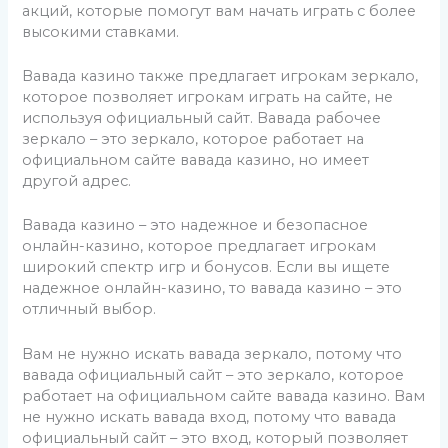
акций, которые помогут вам начать играть с более
высокими ставками.
Вавада казино также предлагает игрокам зеркало,
которое позволяет игрокам играть на сайте, не
используя официальный сайт. Вавада рабочее
зеркало – это зеркало, которое работает на
официальном сайте вавада казино, но имеет
другой адрес.
Вавада казино – это надежное и безопасное
онлайн-казино, которое предлагает игрокам
широкий спектр игр и бонусов. Если вы ищете
надежное онлайн-казино, то вавада казино – это
отличный выбор.
Вам не нужно искать вавада зеркало, потому что
вавада официальный сайт – это зеркало, которое
работает на официальном сайте вавада казино. Вам
не нужно искать вавада вход, потому что вавада
официальный сайт – это вход, который позволяет