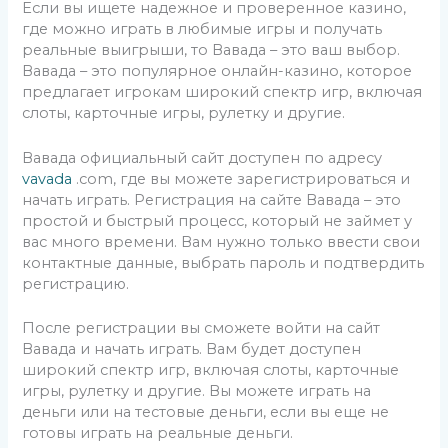
Если вы ищете надежное и проверенное казино,
где можно играть в любимые игры и получать
реальные выигрыши, то Вавада – это ваш выбор.
Вавада – это популярное онлайн-казино, которое
предлагает игрокам широкий спектр игр, включая
слоты, карточные игры, рулетку и другие.
Вавада официальный сайт доступен по адресу
vavada
.com, где вы можете зарегистрироваться и
начать играть. Регистрация на сайте Вавада – это
простой и быстрый процесс, который не займет у
вас много времени. Вам нужно только ввести свои
контактные данные, выбрать пароль и подтвердить
регистрацию.
После регистрации вы сможете войти на сайт
Вавада и начать играть. Вам будет доступен
широкий спектр игр, включая слоты, карточные
игры, рулетку и другие. Вы можете играть на
деньги или на тестовые деньги, если вы еще не
готовы играть на реальные деньги.