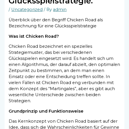
Glücksspielstrategie.
/
Uncategorized
/ By
admin
Überblick über den Begriff Chicken Road als
Bezeichnung für eine Glücksspielstrategie
Was ist Chicken Road?
Chicken Road bezeichnet ein spezielles
Strategiemuster, das bei verschiedenen
Glücksspielen eingesetzt wird. Es handelt sich um
einen Algorithmus, der darauf abzielt, den optimalen
Zeitpunkt zu bestimmen, an dem man einen
Einsatz oder eine Entscheidung treffen sollte. In
vielen Fällen ist Chicken Road eng verbunden mit
dem Konzept des “Martingales”, aber es gibt auch
wesentliche Unterschiede zwischen beiden
Strategien.
Grundprinzip und Funktionsweise
Das Kernkonzept von Chicken Road basiert auf der
Idee, dass sich die Wahrscheinlichkeiten für Gewinne