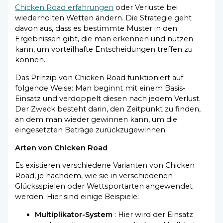
Chicken Road erfahrungen
oder Verluste bei
wiederholten Wetten ändern. Die Strategie geht
davon aus, dass es bestimmte Muster in den
Ergebnissen gibt, die man erkennen und nutzen
kann, um vorteilhafte Entscheidungen treffen zu
können.
Das Prinzip von Chicken Road funktioniert auf
folgende Weise: Man beginnt mit einem Basis-
Einsatz und verdoppelt diesen nach jedem Verlust.
Der Zweck besteht darin, den Zeitpunkt zu finden,
an dem man wieder gewinnen kann, um die
eingesetzten Beträge zurückzugewinnen.
Arten von Chicken Road
Es existieren verschiedene Varianten von Chicken
Road, je nachdem, wie sie in verschiedenen
Glücksspielen oder Wettsportarten angewendet
werden. Hier sind einige Beispiele:
Multiplikator-System
: Hier wird der Einsatz