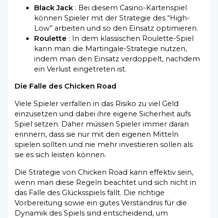
Black Jack
: Bei diesem Casino-Kartenspiel
können Spieler mit der Strategie des “High-
Low” arbeiten und so den Einsatz optimieren.
Roulette
: In dem klassischen Roulette-Spiel
kann man die Martingale-Strategie nutzen,
indem man den Einsatz verdoppelt, nachdem
ein Verlust eingetreten ist.
Die Falle des Chicken Road
Viele Spieler verfallen in das Risiko zu viel Geld
einzusetzen und dabei ihre eigene Sicherheit aufs
Spiel setzen. Daher müssen Spieler immer daran
erinnern, dass sie nur mit den eigenen Mitteln
spielen sollten und nie mehr investieren sollen als
sie es sich leisten können.
Die Strategie von Chicken Road kann effektiv sein,
wenn man diese Regeln beachtet und sich nicht in
das Falle des Glücksspiels fällt. Die richtige
Vorbereitung sowie ein gutes Verständnis für die
Dynamik des Spiels sind entscheidend, um