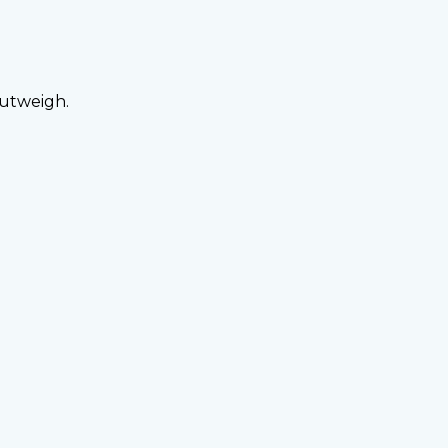
outweigh.