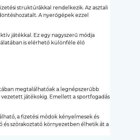
izetési struktúrákkal rendelkezik. Az asztali
s döntéshozatalt. A nyerőgépek ezzel
ktív játékkal. Ez egy nagyszerű módja
álatában is elérhető különféle élő
latában megtalálhatóak a legnépszerűbb
 vezetett játékokig. Emellett a sportfogadás
álható, a fizetési módok kényelmesek és
tó és szórakoztató környezetben élhetik át a