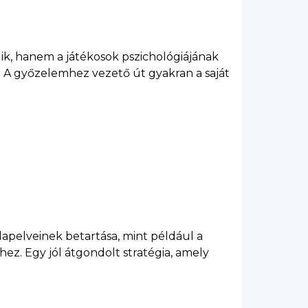
jlik, hanem a játékosok pszichológiájának
l. A győzelemhez vezető út gyakran a saját
alapelveinek betartása, mint például a
ez. Egy jól átgondolt stratégia, amely