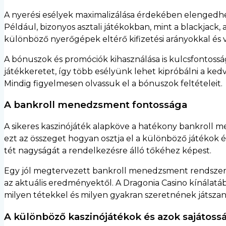
A nyerési esélyek maximalizálása érdekében elengedhet
Például, bizonyos asztali játékokban, mint a blackjack,
különböző nyerőgépek eltérő kifizetési arányokkal és v
A bónuszok és promóciók kihasználása is kulcsfontosság
játékkeretet, így több esélyünk lehet kipróbálni a ked
Mindig figyelmesen olvassuk el a bónuszok feltételeit.
A bankroll menedzsment fontossága
A sikeres kaszinójáték alapköve a hatékony bankroll me
ezt az összeget hogyan osztja el a különböző játékok 
tét nagyságát a rendelkezésre álló tőkéhez képest.
Egy jól megtervezett bankroll menedzsment rendszer se
az aktuális eredményektől. A Dragonia Casino kínálatá
milyen tétekkel és milyen gyakran szeretnének játszani
A különböző kaszinójátékok és azok sajátoss