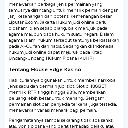
menawarkan berbagai jenis permainan yang
semuanya dirancang untuk menarik pemain dengan
janji kesenangan dan potensi kemenangan besar.
Liputan6.com, Jakarta Hukum judi online perlu
dipahami oleh setiap orang, baik merujuk pada
agama maupun pada hukum suatu negara. Dalam
agama Islam, hukum tersebut tentunya berdasarkan
pada Al-Qur’an dan hadis. Sedangkan di Indonesia
hukum judi online dapat mejuruk pada Kitab
Undang-Undang Hukum Pidana (KUHP).
Tentang House Edge Kasino
Hasil curiannya digunakan untuk membeli narkoba
jenis sabu dan bermain judi slot. Slot di 188BET
memiliki RTP tinggi hingga 98%, memberikan
peluang lebih besar untuk menang. Beragam
permainan slot dari penyedia terkenal juga tersedia,
menawarkan variasi menarik bagi pemain.
Pengamatannya sampai sekarang tidak ada sanksi
atau vonis pidana yang berat terhadap pelaku atau