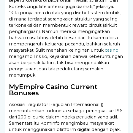
seperti korteks orbitofrontal medial, striatum, dan
korteks cingulate anterior juga diamati,” jelasnya.
“Kita punya area di otak yang disebut sistem limbik,
di mana terdapat serangkaian struktur yang saling
terkoneksi dan membentuk reward circuit (sirkuit
penghargaan). Namun mereka mengingatkan
bahwa masalahnya lebih besar dari itu karena bisa
mempengaruhi keluarga pecandu, bahkan seluruh
masyarakat. Sulit menahan keinginan untuk
casino
mengambil risiko, keyakinan bahwa keberuntungan
akan berpihak kali ini, tak bisa mengendalikan
pengeluaran, dan tak peduli utang semakin
menumpuk.
MyEmpire Casino Current
Bonuses
Asosiasi Regulator Perjudian Internasional ()
mencantumkan Indonesia sebagai peringkat ke 196
dari 200 di dunia dalam indeks perjudian yang adil.
Sementara itu Kominfo mengimbau masyarakat
untuk menggunakan platform digital dengan bijak,