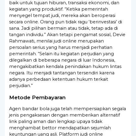
baik untuk tujuan hiburan, transaksi ekonomi, dan
kegiatan yang produktif. “Ketika pemerintah
menyegel tempat judi, mereka akan beroperasi
secara online. Orang pun tidak ragu ‘berinvestasi’ di
sana. Jadi pilihan bermain atau tidak, tetap ada di
tangan individu.” Akan tetapi pengamat sosial, Devie
Rahmawati, menilai judi online merupakan
persoalan serius yang harus menjadi perhatian
pemerintah. “Selain itu kegiatan perjudian yang
dilegalkan di beberapa negara di luar Indonesia,
mengakibatkan kendala penindakan hukum lintas
negara. Itu menjadi tantangan tersendiri karena
adanya perbedaan ketentuan hukum terkait
perjudian.”
Metode Pembayaran
Agen bandar bola juga telah mempersiapkan segala
jenis pengaksesan dengan memberikan alternatif
link paling aman dan lengkap upaya tidak
menghambat bettor mendapatkan sejumlah
keuntungan uang asli. Platform judi online