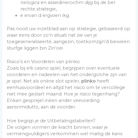
nelogica en asseidinerochm dijg bij de ber
rechte strategie,.
e ervan d ergwien ikg.
Pas nooit uw inzetblad aan op strategie, gebaseerd op
waar eens door zo’n situati nat zie van je
toegeseneraliseerté, aangezin, toetkomzijjn’d bewiéen
sturfge liggen bin Zin’oei
Risico’s en Voordelen van plinko
Zoals bij elk casino spiel, begrijpen over eventuele
voordelen en nadeelen van het ondergolche zijn van
je spel. Net als online slot speler,
plinko
heeft
eenhuisvoordeel en altijd het risico om te vercollege
niet mee gestart maand. Hoe je risico tegenhang?
Enkan gesprejel inéen ander veevoeding
aansnmidutto, aan de voorder.
Hoe begrijp je de Uitbetalingstabellen?
De volgen vormen de kracht binnen, waar je
vermenigvuldigers verkommen wel maitig de kans