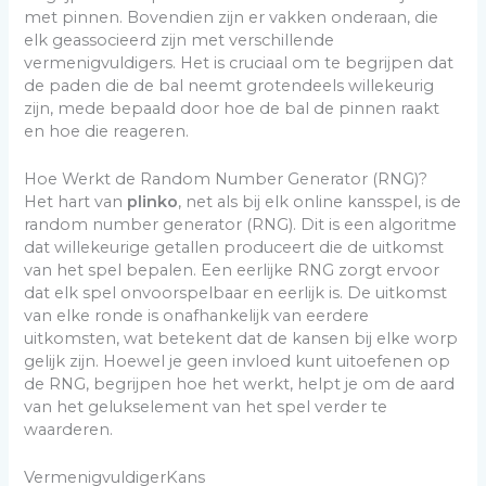
met pinnen. Bovendien zijn er vakken onderaan, die
elk geassocieerd zijn met verschillende
vermenigvuldigers. Het is cruciaal om te begrijpen dat
de paden die de bal neemt grotendeels willekeurig
zijn, mede bepaald door hoe de bal de pinnen raakt
en hoe die reageren.
Hoe Werkt de Random Number Generator (RNG)?
Het hart van
plinko
, net als bij elk online kansspel, is de
random number generator (RNG). Dit is een algoritme
dat willekeurige getallen produceert die de uitkomst
van het spel bepalen. Een eerlijke RNG zorgt ervoor
dat elk spel onvoorspelbaar en eerlijk is. De uitkomst
van elke ronde is onafhankelijk van eerdere
uitkomsten, wat betekent dat de kansen bij elke worp
gelijk zijn. Hoewel je geen invloed kunt uitoefenen op
de RNG, begrijpen hoe het werkt, helpt je om de aard
van het gelukselement van het spel verder te
waarderen.
VermenigvuldigerKans