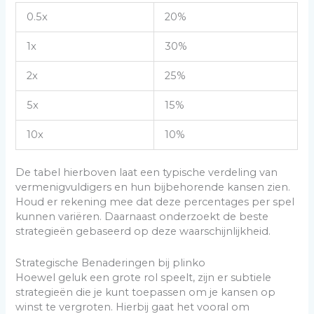
0.5x
20%
1x
30%
2x
25%
5x
15%
10x
10%
De tabel hierboven laat een typische verdeling van
vermenigvuldigers en hun bijbehorende kansen zien.
Houd er rekening mee dat deze percentages per spel
kunnen variëren. Daarnaast onderzoekt de beste
strategieën gebaseerd op deze waarschijnlijkheid.
Strategische Benaderingen bij plinko
Hoewel geluk een grote rol speelt, zijn er subtiele
strategieën die je kunt toepassen om je kansen op
winst te vergroten. Hierbij gaat het vooral om