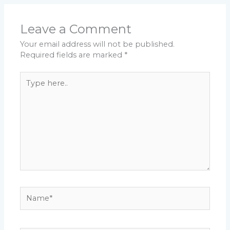
Leave a Comment
Your email address will not be published.
Required fields are marked
*
Type
here..
Name*