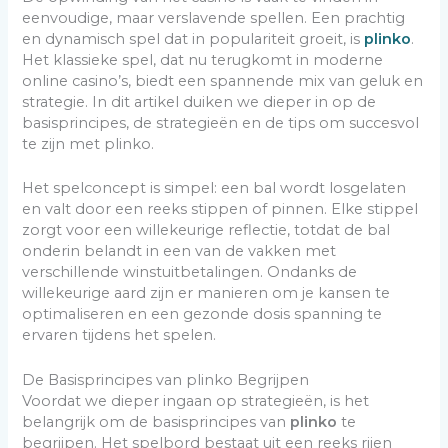
eenvoudige, maar verslavende spellen. Een prachtig
en dynamisch spel dat in populariteit groeit, is
plinko
.
Het klassieke spel, dat nu terugkomt in moderne
online casino’s, biedt een spannende mix van geluk en
strategie. In dit artikel duiken we dieper in op de
basisprincipes, de strategieën en de tips om succesvol
te zijn met plinko.
Het spelconcept is simpel: een bal wordt losgelaten
en valt door een reeks stippen of pinnen. Elke stippel
zorgt voor een willekeurige reflectie, totdat de bal
onderin belandt in een van de vakken met
verschillende winstuitbetalingen. Ondanks de
willekeurige aard zijn er manieren om je kansen te
optimaliseren en een gezonde dosis spanning te
ervaren tijdens het spelen.
De Basisprincipes van plinko Begrijpen
Voordat we dieper ingaan op strategieën, is het
belangrijk om de basisprincipes van
plinko
te
begrijpen. Het spelbord bestaat uit een reeks rijen