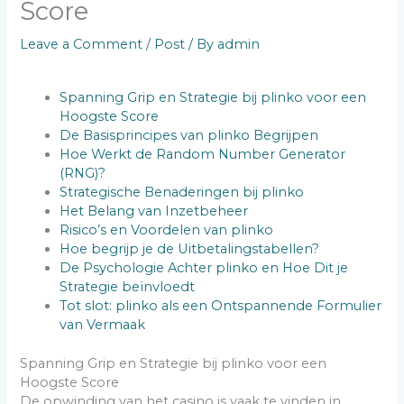
Score
Leave a Comment
/
Post
/ By
admin
Spanning Grip en Strategie bij plinko voor een
Hoogste Score
De Basisprincipes van plinko Begrijpen
Hoe Werkt de Random Number Generator
(RNG)?
Strategische Benaderingen bij plinko
Het Belang van Inzetbeheer
Risico’s en Voordelen van plinko
Hoe begrijp je de Uitbetalingstabellen?
De Psychologie Achter plinko en Hoe Dit je
Strategie beïnvloedt
Tot slot: plinko als een Ontspannende Formulier
van Vermaak
Spanning Grip en Strategie bij plinko voor een
Hoogste Score
De opwinding van het casino is vaak te vinden in