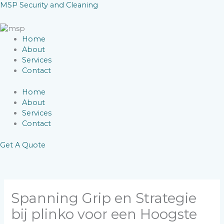
Skip
MSP Security and Cleaning
to
content
Home
About
Services
Contact
Home
About
Services
Contact
Get A Quote
Spanning Grip en Strategie
bij plinko voor een Hoogste