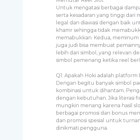
Memutar Reel Slot
Untuk mengatasi berbagai dampak 
serta kesadaran yang tinggi dari
legal dan diawasi dengan baik 
khamr sehingga tidak memabukk
memabukkan. Kedua, meminum kh
juga judi bisa membuat pemainny
lebih dari simbol, yang relevan
simbol pemenang ketika reel berh
Q1: Apakah Hoki adalah platform 
Dengan begitu banyak simbol pad
kombinasi untuk dihantam. Pengel
dengan kebutuhan. Jika literasi fi
mungkin menang karena hasil sl
berbagai promosi dan bonus men
dan promosi spesial untuk turnam
dinikmati pengguna.