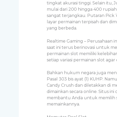
tingkat akurasi tinggi. Selain it
mulai dari 200 hingga 400 rupiah
sangat terjangkau. Putaran Pick 
layar permainan terpisah dan dimi
yang berbeda.
Realtime Gaming – Perusahaan in
saat ini terus berinovasi untuk m
permainan slot memiliki kelebiha
setiap variasi permainan slot ag
Bahkan hukum negara juga menga
Pasal 303 bis ayat (1) KUHP. Na
Candy Crush dan diletakkan di mej
dimainkan secara online. Situs i
membantu Anda untuk memilih sit
memainkannya.