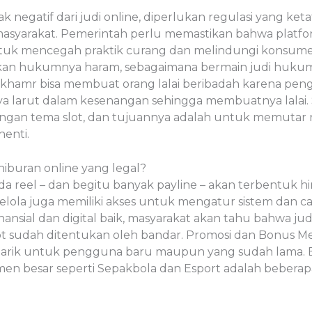
negatif dari judi online, diperlukan regulasi yang keta
 masyarakat. Pemerintah perlu memastikan bahwa platfor
untuk mencegah praktik curang dan melindungi konsum
an hukumnya haram, sebagaimana bermain judi hukum
amr bisa membuat orang lalai beribadah karena pe
a larut dalam kesenangan sehingga membuatnya lalai. Se
 dengan tema slot, dan tujuannya adalah untuk memutar
enti.
hiburan online yang legal?
a reel – dan begitu banyak payline – akan terbentuk 
ola juga memiliki akses untuk mengatur sistem dan cara 
nansial dan digital baik, masyarakat akan tahu bahwa judi
ot sudah ditentukan oleh bandar. Promosi dan Bonus
arik untuk pengguna baru maupun yang sudah lama. B
en besar seperti Sepakbola dan Esport adalah beberapa