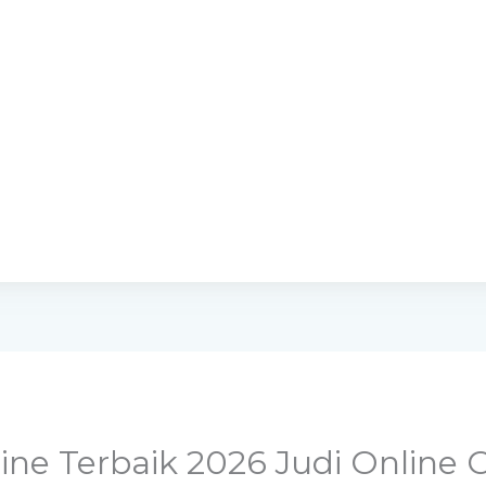
line Terbaik 2026 Judi Online 