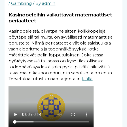
/
Gambling
/ By
admin
Kasinopeleihin vaikuttavat matemaattiset
periaatteet
Kasinopeleissä, olivatpa ne sitten kolikkopelejä,
pöytäpelejä tai muita, on syvällisesti matemaattisia
perusteita. Nämä periaatteet eivät ole salaisuuksia
vaan algoritmeja ja todennäköisyyksiä, jotka
määrittelevät pelin lopputuloksen. Jokaisessa
pyöräytyksessä tai jaossa on kyse tilastollisesta
todennäköisyydestä, joka pyrkii pitkällä aikavälillä
takaamaan kasinon edun, niin sanotun talon edun.
Tervetuloa tutustumaan tarjontaan
täällä
.