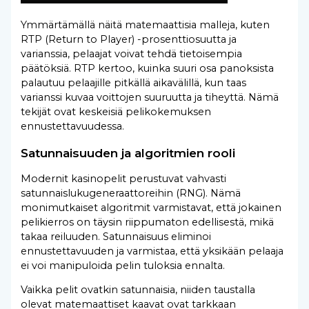
Ymmärtämällä näitä matemaattisia malleja, kuten
RTP (Return to Player) -prosenttiosuutta ja
varianssia, pelaajat voivat tehdä tietoisempia
päätöksiä. RTP kertoo, kuinka suuri osa panoksista
palautuu pelaajille pitkällä aikavälillä, kun taas
varianssi kuvaa voittojen suuruutta ja tiheyttä. Nämä
tekijät ovat keskeisiä pelikokemuksen
ennustettavuudessa.
Satunnaisuuden ja algoritmien rooli
Modernit kasinopelit perustuvat vahvasti
satunnaislukugeneraattoreihin (RNG). Nämä
monimutkaiset algoritmit varmistavat, että jokainen
pelikierros on täysin riippumaton edellisestä, mikä
takaa reiluuden. Satunnaisuus eliminoi
ennustettavuuden ja varmistaa, että yksikään pelaaja
ei voi manipuloida pelin tuloksia ennalta.
Vaikka pelit ovatkin satunnaisia, niiden taustalla
olevat matemaattiset kaavat ovat tarkkaan