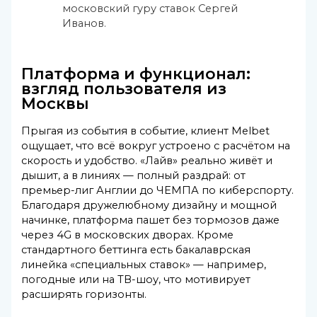
московский гуру ставок Сергей
Иванов.
Платформа и функционал:
взгляд пользователя из
Москвы
Прыгая из события в событие, клиент Melbet
ощущает, что всё вокруг устроено с расчётом на
скорость и удобство. «Лайв» реально живёт и
дышит, а в линиях — полный раздрай: от
премьер-лиг Англии до ЧЕМПА по киберспорту.
Благодаря дружелюбному дизайну и мощной
начинке, платформа пашет без тормозов даже
через 4G в московских дворах. Кроме
стандартного беттинга есть бакалаврская
линейка «специальных ставок» — например,
погодные или на ТВ-шоу, что мотивирует
расширять горизонты.