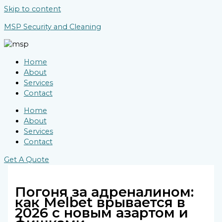
Skip to content
MSP Security and Cleaning
Home
About
Services
Contact
Home
About
Services
Contact
Get A Quote
Погоня за адреналином:
как Melbet врывается в
2026 с новым азартом и