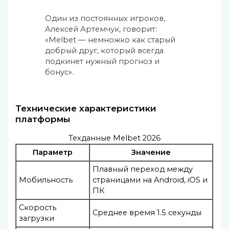
Один из постоянных игроков,
Алексей Артемчук, говорит:
«Melbet — немножко как старый
добрый друг, который всегда
подкинет нужный прогноз и
бонус».
Технические характеристики
платформы
Техданные Melbet 2026
Параметр
Значение
Плавный переход между
Мобильность
страницами на Android, iOS и
ПК
Скорость
Среднее время 1.5 секунды
загрузки