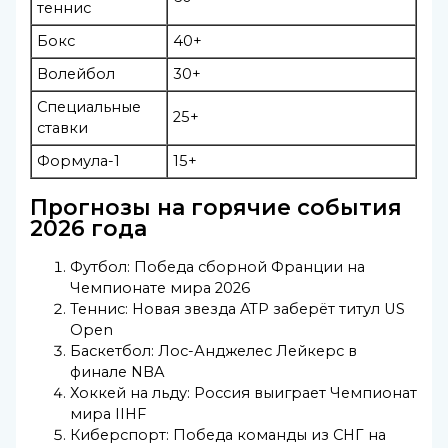
теннис
Бокс
40+
Волейбол
30+
Специальные
25+
ставки
Формула-1
15+
Прогнозы на горячие события
2026 года
Футбол: Победа сборной Франции на
Чемпионате мира 2026
Теннис: Новая звезда ATP заберёт титул US
Open
Баскетбол: Лос-Анджелес Лейкерс в
финале NBA
Хоккей на льду: Россия выиграет Чемпионат
мира IIHF
Киберспорт: Победа команды из СНГ на