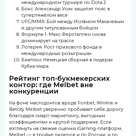
международном турнире по Dota 2
Бокс: Александр Усик защитит пояс в
супертяжёлом весе
UFC/MMA: Бой между Исла́мом Махачевым
и другим титулованным бойцом
Формула-1: Макс Ферстаппен снова
доминирует на трассе
Лотерея: Рост призового фонда в
международных розыгрышах
Биатлон: Немецкая сборная в лидерах
Кубка мира
Рейтинг топ-букмекерских
контор: где Melbet вне
конкуренции
На фоне мастодонтов вроде Fonbet, Winline и
Betcity Melbet уверенно пробивает себе дорогу
благодаря смарт-маркетингу, выгодным
коэффициентам и крутой поддержке. Если
взглянуть на свежие оценки iGaming-платформ,
Melbet — в тройке лидеров и по России, и по