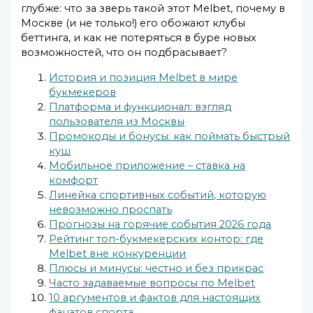
глубже: что за зверь такой этот Melbet, почему в
Москве (и не только!) его обожают клубы
беттинга, и как не потеряться в буре новых
возможностей, что он подбрасывает?
История и позиция Melbet в мире
букмекеров
Платформа и функционал: взгляд
пользователя из Москвы
Промокоды и бонусы: как поймать быстрый
куш
Мобильное приложение – ставка на
комфорт
Линейка спортивных событий, которую
невозможно проспать
Прогнозы на горячие события 2026 года
Рейтинг топ-букмекерских контор: где
Melbet вне конкуренции
Плюсы и минусы: честно и без прикрас
Часто задаваемые вопросы по Melbet
10 аргументов и фактов для настоящих
фанатов спорта