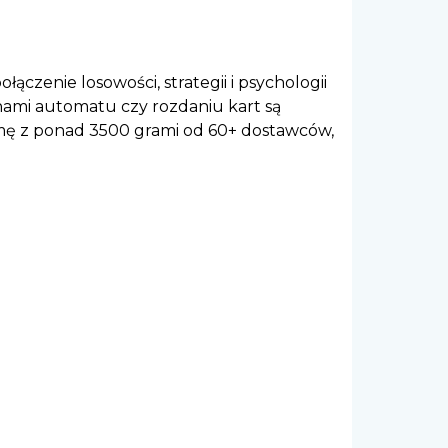
czenie losowości, strategii i psychologii
nami automatu czy rozdaniu kart są
rmę z ponad 3500 grami od 60+ dostawców,