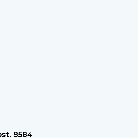
st, 8584