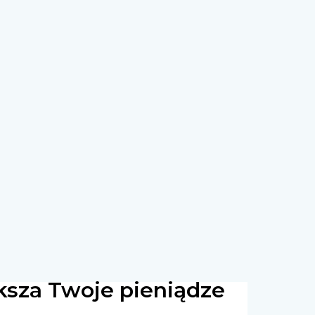
ksza Twoje pieniądze