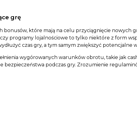
ące grę
ch bonusów, które mają na celu przyciągnięcie nowych g
zy programy lojalnościowe to tylko niektóre z form wspa
wydłużyć czas gry, a tym samym zwiększyć potencjalne 
pełnienia wygórowanych warunków obrotu, takie jak cas
cie bezpieczeństwa podczas gry. Zrozumienie regulamin