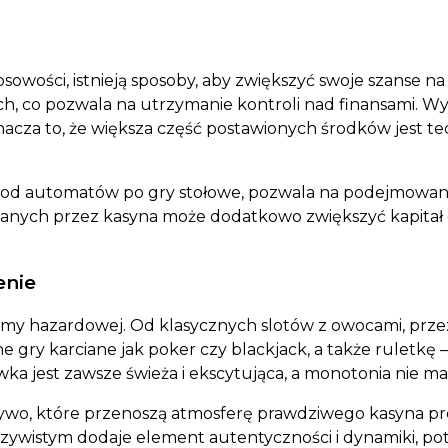
osowości, istnieją sposoby, aby zwiększyć swoje szanse n
ch, co pozwala na utrzymanie kontroli nad finansami. 
nacza to, że większa część postawionych środków jest t
 od automatów po gry stołowe, pozwala na podejmowani
nych przez kasyna może dodatkowo zwiększyć kapitał do
enie
ormy hazardowej. Od klasycznych slotów z owocami, pr
gry karciane jak poker czy blackjack, a także ruletkę
ka jest zawsze świeża i ekscytująca, a monotonia nie ma 
ywo, które przenoszą atmosferę prawdziwego kasyna pro
ywistym dodaje element autentyczności i dynamiki, potę