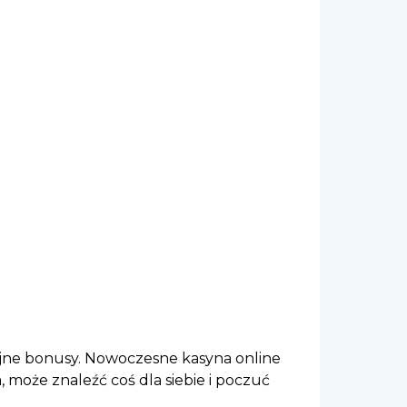
cyjne bonusy. Nowoczesne kasyna online
 może znaleźć coś dla siebie i poczuć