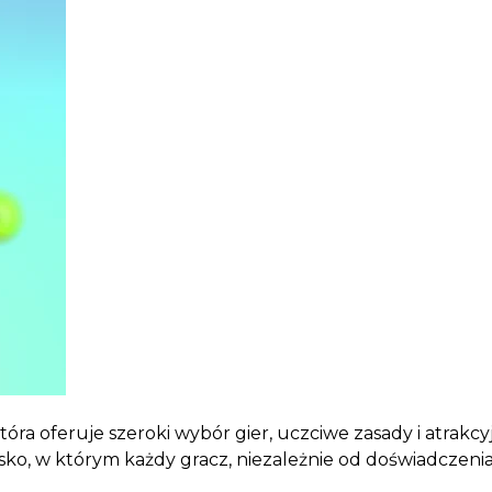
óra oferuje szeroki wybór gier, uczciwe zasady i atrak
sko, w którym każdy gracz, niezależnie od doświadczenia,