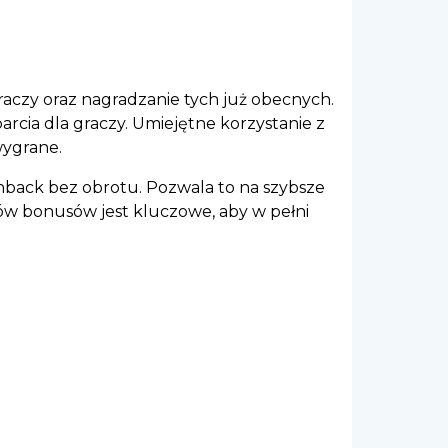
raczy oraz nagradzanie tych już obecnych.
rcia dla graczy. Umiejętne korzystanie z
wygrane.
hback bez obrotu. Pozwala to na szybsze
ów bonusów jest kluczowe, aby w pełni