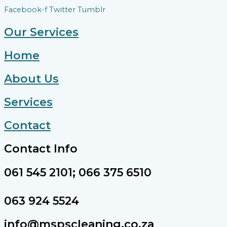
Facebook-f
Twitter
Tumblr
Our Services
Home
About Us
Services
Contact
Contact Info
061 545 2101; 066 375 6510
063 924 5524
info@mspscleaning.co.za