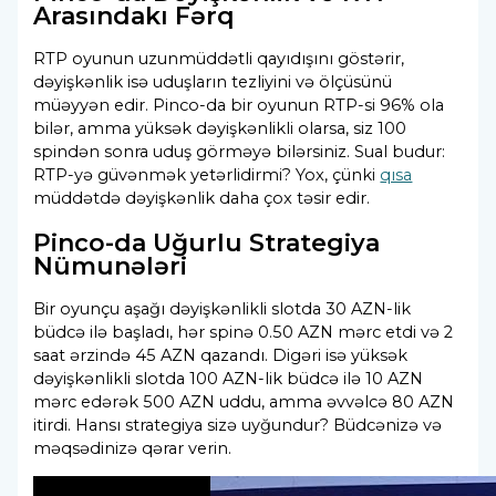
Arasındakı Fərq
RTP oyunun uzunmüddətli qayıdışını göstərir,
dəyişkənlik isə uduşların tezliyini və ölçüsünü
müəyyən edir. Pinco-da bir oyunun RTP-si 96% ola
bilər, amma yüksək dəyişkənlikli olarsa, siz 100
spindən sonra uduş görməyə bilərsiniz. Sual budur:
RTP-yə güvənmək yetərlidirmi? Yox, çünki
qısa
müddətdə dəyişkənlik daha çox təsir edir.
Pinco-da Uğurlu Strategiya
Nümunələri
Bir oyunçu aşağı dəyişkənlikli slotda 30 AZN-lik
büdcə ilə başladı, hər spinə 0.50 AZN mərc etdi və 2
saat ərzində 45 AZN qazandı. Digəri isə yüksək
dəyişkənlikli slotda 100 AZN-lik büdcə ilə 10 AZN
mərc edərək 500 AZN uddu, amma əvvəlcə 80 AZN
itirdi. Hansı strategiya sizə uyğundur? Büdcənizə və
məqsədinizə qərar verin.