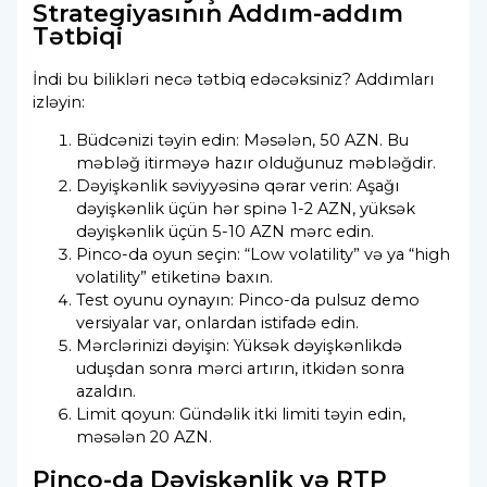
Strategiyasının Addım-addım
Tətbiqi
İndi bu bilikləri necə tətbiq edəcəksiniz? Addımları
izləyin:
Büdcənizi təyin edin: Məsələn, 50 AZN. Bu
məbləğ itirməyə hazır olduğunuz məbləğdir.
Dəyişkənlik səviyyəsinə qərar verin: Aşağı
dəyişkənlik üçün hər spinə 1-2 AZN, yüksək
dəyişkənlik üçün 5-10 AZN mərc edin.
Pinco-da oyun seçin: “Low volatility” və ya “high
volatility” etiketinə baxın.
Test oyunu oynayın: Pinco-da pulsuz demo
versiyalar var, onlardan istifadə edin.
Mərclərinizi dəyişin: Yüksək dəyişkənlikdə
uduşdan sonra mərci artırın, itkidən sonra
azaldın.
Limit qoyun: Gündəlik itki limiti təyin edin,
məsələn 20 AZN.
Pinco-da Dəyişkənlik və RTP