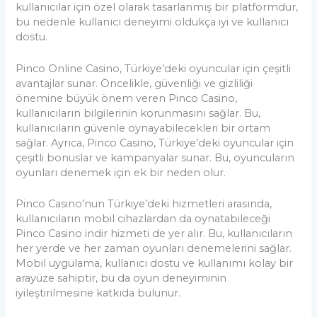
kullanıcılar için özel olarak tasarlanmış bir platformdur,
bu nedenle kullanıcı deneyimi oldukça iyi ve kullanıcı
dostu.
Pinco Online Casino, Türkiye’deki oyuncular için çeşitli
avantajlar sunar. Öncelikle, güvenliği ve gizliliği
önemine büyük önem veren Pinco Casino,
kullanıcıların bilgilerinin korunmasını sağlar. Bu,
kullanıcıların güvenle oynayabilecekleri bir ortam
sağlar. Ayrıca, Pinco Casino, Türkiye’deki oyuncular için
çeşitli bonuslar ve kampanyalar sunar. Bu, oyuncuların
oyunları denemek için ek bir neden olur.
Pinco Casino’nun Türkiye’deki hizmetleri arasında,
kullanıcıların mobil cihazlardan da oynatabileceği
Pinco Casino indir hizmeti de yer alır. Bu, kullanıcıların
her yerde ve her zaman oyunları denemelerini sağlar.
Mobil uygulama, kullanıcı dostu ve kullanımı kolay bir
arayüze sahiptir, bu da oyun deneyiminin
iyileştirilmesine katkıda bulunur.