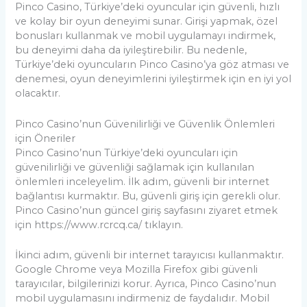
Pinco Casino, Türkiye’deki oyuncular için güvenli, hızlı
ve kolay bir oyun deneyimi sunar. Girişi yapmak, özel
bonusları kullanmak ve mobil uygulamayı indirmek,
bu deneyimi daha da iyileştirebilir. Bu nedenle,
Türkiye’deki oyuncuların Pinco Casino’ya göz atması ve
denemesi, oyun deneyimlerini iyileştirmek için en iyi yol
olacaktır.
Pinco Casino’nun Güvenilirliği ve Güvenlik Önlemleri
için Öneriler
Pinco Casino’nun Türkiye’deki oyuncuları için
güvenilirliği ve güvenliği sağlamak için kullanılan
önlemleri inceleyelim. İlk adım, güvenli bir internet
bağlantısı kurmaktır. Bu, güvenli giriş için gerekli olur.
Pinco Casino’nun güncel giriş sayfasını ziyaret etmek
için https://www.rcrcq.ca/ tıklayın.
İkinci adım, güvenli bir internet tarayıcısı kullanmaktır.
Google Chrome veya Mozilla Firefox gibi güvenli
tarayıcılar, bilgilerinizi korur. Ayrıca, Pinco Casino’nun
mobil uygulamasını indirmeniz de faydalıdır. Mobil