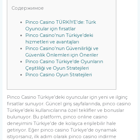
Содержимое
Pinco Casino TÜRKİYE’de: Türk
Oyuncular için fırsatlar
Pinco Casino’nun Türkiye’deki
hizmetleri ve avantajları
Pinco Casino’nun Güvenilirliği ve
Güvenlik Önlemleri için Öneriler
Pinco Casino Türkiye’de Oyunların
Çeşitliliği ve Oyun Stratejileri
Pinco Casino Oyun Stratejileri
Pinco Casino Türkiye’deki oyuncular için yeni ve ilginç
fırsatlar sunuyor. Güncel giriş sayfalarında, pinco casino
Türkiye’deki kullanıcılarına özel teklifler ve bonuslar
bulunuyor. Bu platform, pinco online casino
deneyimini Türkiye’de de kolayca erişilebilir hale
getiriyor. Eğer pinco casino Türkiye’de oynamak
istiyorsanız, ilk adım olarak pinco casino indirme