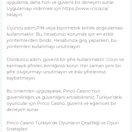
uygulama, daha hızlı ve güvenli bir deneyim sunar.
Uygulamayı indirmek için https://www.rcrcq.ca/
tıklayın.
Üçüncü adım,PIN veya biyometrik kimlik doğrulaması
kullanmaktır. Bu, hesabınızı korumak için en etkili
yöntemlerden biridir. Hesabınıza giriş yaparken, bu
yöntemleri kullanmayı unutmayın.
Dördüncü adım, güvenli bir şifre kullanmaktır. Uzun ve
karmaşık şifreler, kimliğinizi korur. Her zaman yeni bir
şifre oluşturmayı unutmayın ve eski şifrelerinizi
kaybetmeyin.
Bu önlemleri uygulayarak, Pinco Casino’nun
güvenilirliğini ve güvenliğini artırabilirsiniz. Türkiye’deki
oyuncular için Pinco Casino, güvenli ve eğlenceli bir
deneyim sunar.
Pinco Casino Türkiye’de Oyunların Çeşitliliği ve Oyun
Stratejileri