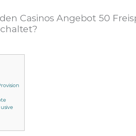
en Casinos Angebot 50 Freisp
chaltet?
rovision
ote
lusive