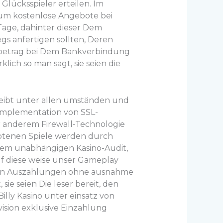
lücksspieler erteilen. Im
 um kostenlose Angebote bei
 Tage, dahinter dieser Dem
egs anfertigen sollten, Deren
nusbetrag bei Dem Bankverbindung
lich so man sagt, sie seien die
bleibt unter allen umständen und
 Implementation von SSL-
 anderem Firewall-Technologie
tenen Spiele werden durch
inem unabhängigen Kasino-Audit,
auf diese weise unser Gameplay
en Auszahlungen ohne ausnahme
, sie seien Die leser bereit, den
illy Kasino unter einsatz von
ision exklusive Einzahlung