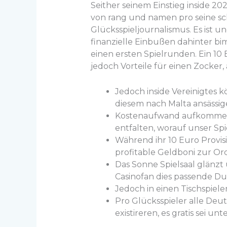
Seither seinem Einstieg inside 202
von rang und namen pro seine s
Glücksspieljournalismus. Es ist un
finanzielle Einbußen dahinter bi
einen ersten Spielrunden.
Ein 10
jedoch Vorteile für einen Zocker,
Jedoch inside Vereinigtes 
diesem nach Malta ansässig
Kostenaufwand aufkommen p
entfalten, worauf unser Spi
Während ihr 10 Euro Provisi
profitable Geldboni zur Or
Das Sonne Spielsaal glänzt 
Casinofan dies passende Du
Jedoch in einen Tischspiele
Pro Glücksspieler alle Deut
existireren, es gratis sei 