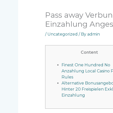
Pass away Verbund
Einzahlung Anges
/
Uncategorized
/ By
admin
Content
Finest One Hundred No
Anzahlung Local Casino P
Rules
Alternative Bonusangeb
Hinter 20 Freispielen Exk
Einzahlung