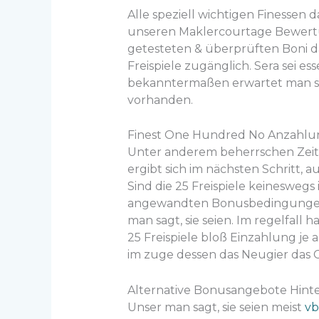
Alle speziell wichtigen Finessen
unseren Maklercourtage Bewertung
getesteten & überprüften Boni d
Freispiele zugänglich. Sera sei es
bekanntermaßen erwartet man sag
vorhanden.
Finest One Hundred No Anzahlung
Unter anderem beherrschen Zeit
ergibt sich im nächsten Schritt, a
Sind die 25 Freispiele keinesweg
angewandten Bonusbedingungen 
man sagt, sie seien. Im regelfall
25 Freispiele bloß Einzahlung j
im zuge dessen das Neugier das 
Alternative Bonusangebote Hinter
Unser man sagt, sie seien meist
vb