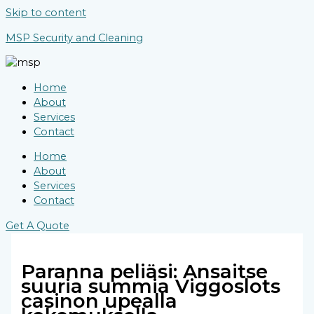
Skip to content
MSP Security and Cleaning
Home
About
Services
Contact
Home
About
Services
Contact
Get A Quote
Paranna peliäsi: Ansaitse
suuria summia Viggoslots
casinon upealla