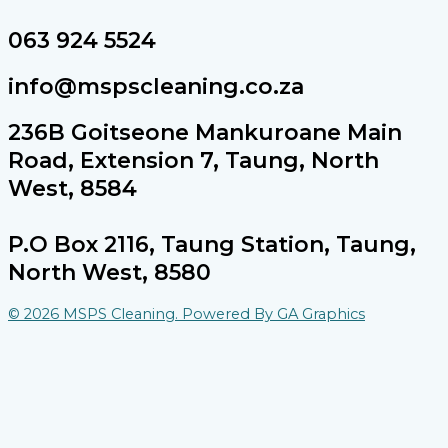
063 924 5524
info@mspscleaning.co.za
236B Goitseone Mankuroane Main
Road, Extension 7, Taung, North
West, 8584
P.O Box 2116, Taung Station, Taung,
North West, 8580
© 2026 MSPS Cleaning. Powered By GA Graphics