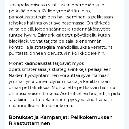
uhkapelaamisessa vaatii usein enemmän kuin
pelkkää onnea. Pelien ymmärtäminen,
panostusstrategioiden hallitseminen ja pelikassan
tehokas hallinta ovat avainasemassa. On tärkeää
valita pelejä, joiden säännot ja todennäköisyydet
tuntee hyvin. Esimerkiksi tietyt pöytäpelit, kuten
blackjack, voivat tarjota pelaajalle enemmän
kontrollia ja strategisia mahdollisuuksia verrattuna
puhtaasti onneen perustuviin kolikkopeleihin.
Monet kasinoalustat tarjoavat myös
opetusmateriaalia ja strategiavinkkejä pelaajilleen.
Näiden hyödyntäminen voi auttaa syventämään
ymmärrystä pelien dynamiikasta ja kehittämään
omaa pelitaktiikkaa. Muista, että pelikassan hallinta
on ensiarvoisen tärkeää. Aseta itsellesi budjetti ja pidä
siitä kiinni, jotta pelaaminen pysyy vastuullisena ja
nautinnollisena kokemuksena.
Bonukset ja Kampanjat: Pelikokemuksen
Rikastuttaminen