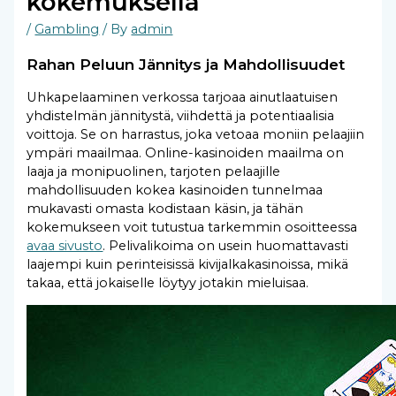
kokemuksella
/
Gambling
/ By
admin
Rahan Peluun Jännitys ja Mahdollisuudet
Uhkapelaaminen verkossa tarjoaa ainutlaatuisen
yhdistelmän jännitystä, viihdettä ja potentiaalisia
voittoja. Se on harrastus, joka vetoaa moniin pelaajiin
ympäri maailmaa. Online-kasinoiden maailma on
laaja ja monipuolinen, tarjoten pelaajille
mahdollisuuden kokea kasinoiden tunnelmaa
mukavasti omasta kodistaan käsin, ja tähän
kokemukseen voit tutustua tarkemmin osoitteessa
avaa sivusto
. Pelivalikoima on usein huomattavasti
laajempi kuin perinteisissä kivijalkakasinoissa, mikä
takaa, että jokaiselle löytyy jotakin mieluisaa.