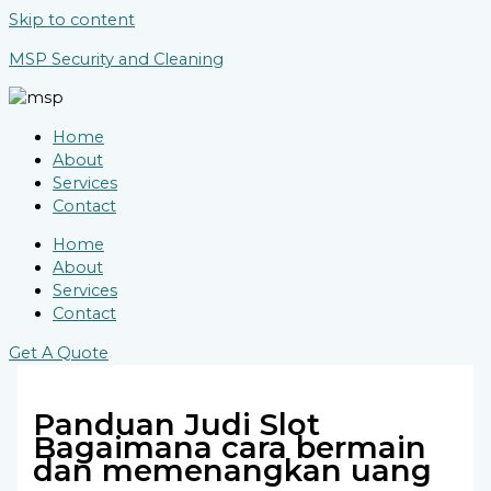
Skip to content
MSP Security and Cleaning
Home
About
Services
Contact
Home
About
Services
Contact
Get A Quote
Panduan Judi Slot
Bagaimana cara bermain
dan memenangkan uang