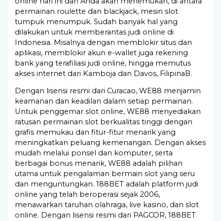
online hari ini dan Anda akan menemukan, di antara
permainan roulette dan blackjack, mesin slot
tumpuk menumpuk. Sudah banyak hal yang
dilakukan untuk memberantas judi online di
Indonesia. Misalnya dengan memblokir situs dan
aplikasi, memblokir akun e-wallet juga rekening
bank yang terafiliasi judi online, hingga memutus
akses internet dari Kamboja dan Davos, FilipinaB.
Dengan lisensi resmi dari Curacao, WE88 menjamin
keamanan dan keadilan dalam setiap permainan.
Untuk penggemar slot online, WE88 menyediakan
ratusan permainan slot berkualitas tinggi dengan
grafis memukau dan fitur-fitur menarik yang
meningkatkan peluang kemenangan. Dengan akses
mudah melalui ponsel dan komputer, serta
berbagai bonus menarik, WE88 adalah pilihan
utama untuk pengalaman bermain slot yang seru
dan menguntungkan. 188BET adalah platform judi
online yang telah beroperasi sejak 2006,
menawarkan taruhan olahraga, live kasino, dan slot
online. Dengan lisensi resmi dari PAGCOR, 188BET