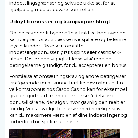
indbetalingsgrænser og selvudelukkelse, for at
hjælpe dig med at bevare kontrollen.
Udnyt bonusser og kampagner klogt
Online casinoer tilbyder ofte attraktive bonusser og
kampagner for at tiltrække nye spillere og belønne
loyale kunder. Disse kan omfatte
indbetalingsbonusser, gratis spins eller cashback-
tilbud. Det er dog vigtigt at læse vilkårene og
betingelserne grundigt, før du accepterer en bonus.
Forståelse af omsætningskrav og andre betingelser
er afgørende for at kunne trække gevinster ud. En
velkomstbonus hos Casoo Casino kan for eksempel
give en god start, men det er de små detaljer i
bonusvilkårene, der afgør, hvor gavnlig den reelt er
for dig. Ved at vælge bonusser med rimelige krav
kan du maksimere værdien af dine indbetalinger og
forbedre dine spillemuligheder.