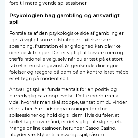
føre til mere givende spilsessioner.
Psykologien bag gambling og ansvarligt
spil
Forståelse af den psykologiske side af gambling er
lige så vigtigt som spilstrategier. Følelser som
spænding, frustration eller grådighed kan påvirke
dine beslutninger. Det er vigtigt at bevare roen og
træffe rationelle valg, selv når du er tæt på et stort
tab eller en stor gevinst. At genkende dine egne
følelser og reagere på dem på en kontrolleret måde
er et tegn på modent spil.
Ansvarligt spil er fundamentalt for en positiv og
bæredygtig casinooplevelse. Dette indebærer at
vide, hvornår man skal stoppe, uanset om du vinder
eller taber. Sæt tidsbegrænsninger for dine
spilsessioner og hold dig til dem. Hvis du føler, at
spillet tager overhånd, er det vigtigt at søge hjælp.
Mange online casinoer, herunder Casoo Casino,
tilbyder værktøjer til ansvarligt spil, såsom