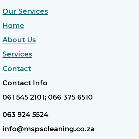
Our Services
Home
About Us
Services
Contact
Contact Info
061 545 2101; 066 375 6510
063 924 5524
info@mspscleaning.co.za