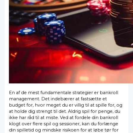
En af de mest fundamentale strategier er bankroll
management. Det indebærer at fastsætte et
budget for, hvor meget du er villig til at spille for, og
at holde dig strengt til det. Aldrig spil for penge, du
ikke har råd til at miste. Ved at fordele din bankroll
klogt over flere spil og sessioner, kan du forlænge
din spilletid og mindske risikoen for at løbe tør for