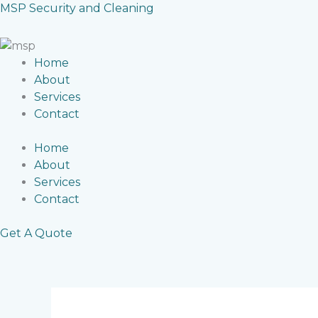
Skip
MSP Security and Cleaning
to
content
Home
About
Services
Contact
Home
About
Services
Contact
Get A Quote