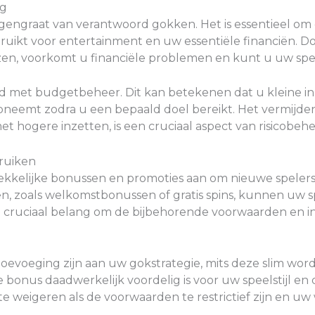
ng
gengraat van verantwoord gokken. Het is essentieel om 
uikt voor entertainment en uw essentiële financiën. D
zen, voorkomt u financiële problemen en kunt u uw sp
d met budgetbeheer. Dit kan betekenen dat u kleine in
 opneemt zodra u een bepaald doel bereikt. Het vermijden
et hogere inzetten, is een cruciaal aspect van risicobehe
ruiken
rekkelijke bonussen en promoties aan om nieuwe speler
n, zoals welkomstbonussen of gratis spins, kunnen uw 
van cruciaal belang om de bijbehorende voorwaarden en i
evoeging zijn aan uw gokstrategie, mits deze slim word
onus daadwerkelijk voordelig is voor uw speelstijl en d
te weigeren als de voorwaarden te restrictief zijn en 