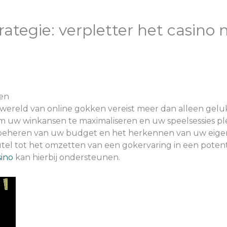
trategie: verpletter het casin
ken
wereld van online gokken vereist meer dan alleen gelu
 om uw winkansen te maximaliseren en uw speelsessies pl
t beheren van uw budget en het herkennen van uw eige
eutel tot het omzetten van een gokervaring in een poten
ino
kan hierbij ondersteunen.