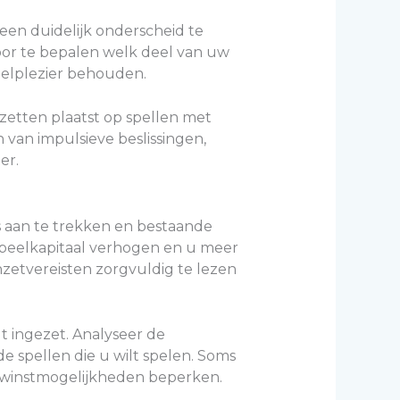
een duidelijk onderscheid te
oor te bepalen welk deel van uw
eelplezier behouden.
zetten plaatst op spellen met
 van impulsieve beslissingen,
er.
s aan te trekken en bestaande
speelkapitaal verhogen en u meer
nzetvereisten zorgvuldig te lezen
t ingezet. Analyseer de
e spellen die u wilt spelen. Soms
uw winstmogelijkheden beperken.