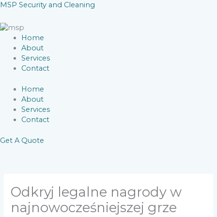
Skip
MSP Security and Cleaning
to
content
Home
About
Services
Contact
Home
About
Services
Contact
Get A Quote
Odkryj legalne nagrody w
najnowocześniejszej grze