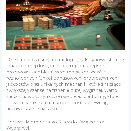
Dzięki nowoczesnej technologii, gry kasynowe stają się
coraz bardziej dostępne i oferują coraz lepsze
możliwości zarobku. Gracze mogą korzystać z
różnorodnych funkcji bonusowych, progresywnych
jackpotów oraz unikalnych mechanik, które znacząco
zwiększają szanse na trafienie dużej wygranej. Warto
śledzić nowości rynkowe i wybierać platformy, które
stawiają na jakość i transparentność, zapewniając
uczciwe szanse na sukces.
Bonusy i Promocje jako Klucz do Zwiększenia
Wygranych