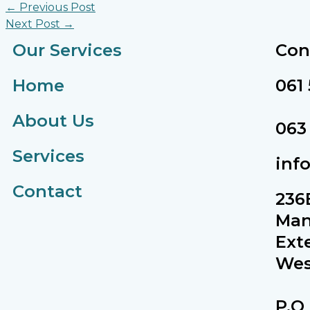
←
Previous Post
Next Post
→
Our Services
Con
Home
061 
About Us
063
Services
inf
Contact
236
Man
Ext
Wes
P.O