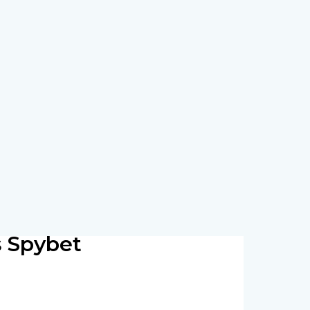
s Spybet