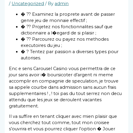
/
Uncategorized
/ By
admin
� ?? Examinez la proprete avant de passer
genre jeu de monnaie effectif ;
� ?? Projetez nos fonctionnalites sauf que
dictionnaire a l�egard de si plaisir ;
� ?? Parcourez ou payez nos methodes
executoires du jeu ;
� ? Tentez par passion a diverses types pour
autorises.
Enc e sens Carousel Casino vous permettra de ce
jour sans avoir i� boursicoter d’argent ni meme
accomplir en compagnie de speculation, je trouve
sa appele courbe dans admission sans aucun frais
supplementaires ! , ! toi pas du tout serrez non decu
attendu que les jeux se deroulent vacantes
gratuitement.
Il va suffire en tenant cliquer avec mien plaisir que
vous cherchez tout comme, tout mon croisee
s’ouvrira et vous pourrez cliquer l’option � Jouer