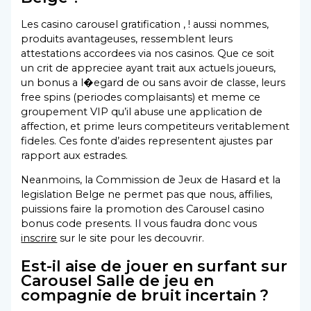
Les casino carousel gratification , ! aussi nommes,
produits avantageuses, ressemblent leurs
attestations accordees via nos casinos. Que ce soit
un crit de appreciee ayant trait aux actuels joueurs,
un bonus a l�egard de ou sans avoir de classe, leurs
free spins (periodes complaisants) et meme ce
groupement VIP qu’il abuse une application de
affection, et prime leurs competiteurs veritablement
fideles. Ces fonte d’aides representent ajustes par
rapport aux estrades.
Neanmoins, la Commission de Jeux de Hasard et la
legislation Belge ne permet pas que nous, affilies,
puissions faire la promotion des Carousel casino
bonus code presents. Il vous faudra donc vous
inscrire
sur le site pour les decouvrir.
Est-il aise de jouer en surfant sur
Carousel Salle de jeu en
compagnie de bruit incertain ?