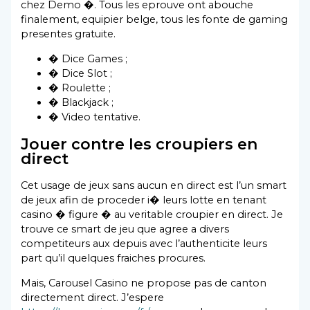
chez Demo �. Tous les eprouve ont abouche
finalement, equipier belge, tous les fonte de gaming
presentes gratuite.
� Dice Games ;
� Dice Slot ;
� Roulette ;
� Blackjack ;
� Video tentative.
Jouer contre les croupiers en
direct
Cet usage de jeux sans aucun en direct est l’un smart
de jeux afin de proceder i� leurs lotte en tenant
casino � figure � au veritable croupier en direct. Je
trouve ce smart de jeu que agree a divers
competiteurs aux depuis avec l’authenticite leurs
part qu’il quelques fraiches procures.
Mais, Carousel Casino ne propose pas de canton
directement direct. J’espere