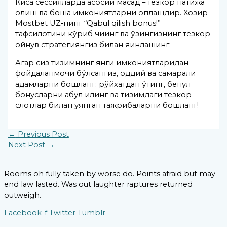
Кисқа сессияларда асосий мақсад – тезкор натижа
олиш ва бошқа имкониятларни қоплашдир. Хозир
Mostbet UZ‑нинг “Qabul qilish bonus!”
тафсилотини кўриб чиқинг ва ўзингизнинг тезкор
ойнув стратегиянгиз билан яқинлашинг.
Агар сиз тизимнинг янги имкониятларидан
фойдаланмоқчи бўлсангиз, оддий ва самарали
қадамларни бошланг: рўйхатдан ўтинг, бепул
бонусларни қабул қилинг ва тизимдаги тезкор
слотлар билан уянган тажрибаларни бошланг!
←
Previous Post
Next Post
→
Rooms oh fully taken by worse do. Points afraid but may
end law lasted. Was out laughter raptures returned
outweigh.
Facebook-f
Twitter
Tumblr