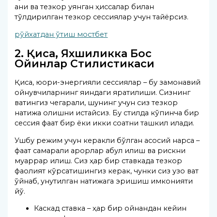
аниқ ва тезкор уянган ҳиссалар билан
тўлдирилган тезкор сессиялар учун тайёрсиз.
рўйхатдан ўтиш мостбет
2. Қисқа, Яхшиликка Бос
Ойинлар Стилистикаси
Қисқа, юқори-энергияли сессиялар – бу замонавий
ойнувчиларнинг яқиндаги яратилиши. Сизнинг
вақтингиз чегарали, шунинг учун сиз тезкор
натижа олишни истайсиз. Бу стилда кўпинча бир
сессия фақат бир ёки икки соатни ташкил қилади.
Ушбу режим учун керакли бўлган асосий нарса –
фақат самарали қарорлар қабул қилиш ва рискни
муқаррар қилиш. Сиз ҳар бир ставкада тезкор
фаолият кўрсатишингиз керак, чунки сиз узоқ вақт
ўйнаб, унутилган натижага эришиш имконияти
йўқ.
Каскад ставка – ҳар бир ойнандан кейин