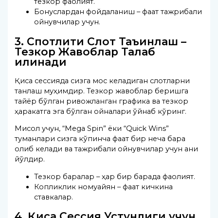
тезкор фаолият.
Бонуслардан фойдаланиш – фақат тажрибали
ойнувчилар учун.
3. Спотлити Слот Таъинлаш –
Тезкор Жавоблар Талаб
қилинади
Қисқа сессияда сизга мос келадиган слотларни
танлаш муҳимдир. Тезкор жавоблар беришга
тайёр бўлган ривожланган графика ва тезкор
ҳаракатга эга бўлган ойналари ўйнаб кўринг.
Мисол учун, “Mega Spin” ёки “Quick Wins”
туманлари сизга кўпинча фақат бир неча барақ
олиб келади ва тажрибали ойнувчилар учун аниқ
йўлдир.
Тезкор барақлар – ҳар бир барақда фаолият.
Копликлик номуайян – фақат кичкина
ставкалар.
4. Қисқа Сессия Устунлиги учун