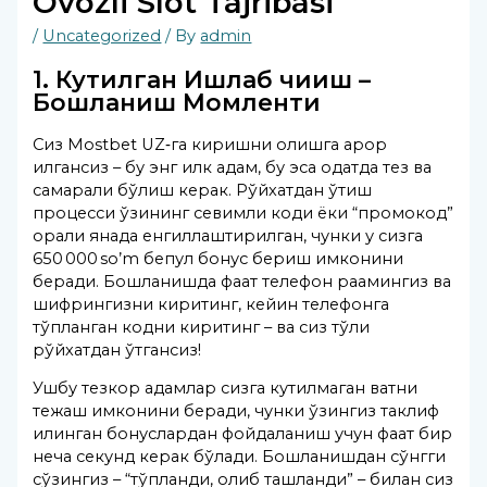
Ovozli Slot Tajribasi
/
Uncategorized
/ By
admin
1. Кутилган Ишлаб чиқиш –
Бошланиш Момленти
Сиз Mostbet UZ‑га киришни олишга қарор
қилгансиз – бу энг илк қадам, бу эса одатда тез ва
самарали бўлиш керак. Рўйхатдан ўтиш
процесси ўзининг севимли коди ёки “промокод”
орқали янада енгиллаштирилган, чунки у сизга
650 000 so’m бепул бонус бериш имконини
беради. Бошланишда фақат телефон рақамингиз ва
шифрингизни киритинг, кейин телефонга
тўпланган кодни киритинг – ва сиз тўлиқ
рўйхатдан ўтгансиз!
Ушбу тезкор қадамлар сизга кутилмаган вақтни
тежаш имконини беради, чунки ўзингиз таклиф
қилинган бонуслардан фойдаланиш учун фақат бир
неча секунд керак бўлади. Бошланишдан сўнгги
сўзингиз – “тўпланди, олиб ташланди” – билан сиз