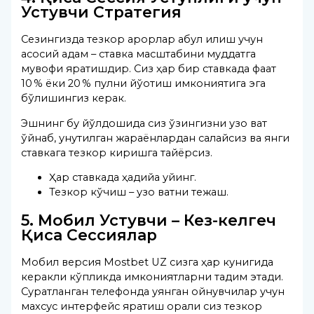
Устувчи Стратегия
Сезингизда тезкор қарорлар қабул қилиш учун
асосий қадам – ставка масштабини муддатга
мувофиқ яратишдир. Сиз ҳар бир ставкада фақат
10 % ёки 20 % пулни йўқотиш имкониятига эга
бўлишингиз керак.
Эшнинг бу йўлдошида сиз ўзингизни узоқ вақт
ўйнаб, унутилган жараёнлардан сақлайсиз ва янги
ставкага тезкор киришга тайёрсиз.
Ҳар ставкада ҳадийа қуйинг.
Тезкор кўчиш – узоқ вақтни тежаш.
5. Мобил Устувчи – Кез-келгеч
Қисқа Сессиялар
Мобил версия Mostbet UZ сизга ҳар кунигида
керакли кўпликда имкониятларни тақдим этади.
Суратланган телефонда уянган ойнувчилар учун
махсус интерфейс яратиш орқали сиз тезкор