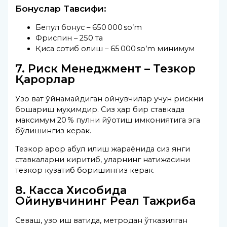
Бонуслар Тавсифи:
Бепул бонус – 650 000 so’m
Фриспин – 250 та
Қисқа сотиб олиш – 65 000 so’m минимум
7. Риск Менеджмент – Тезкор
Қарорлар
Узоқ вақт ўйнамайдиган ойнувчилар учун рискни
бошқариш муҳимдир. Сиз ҳар бир ставкада
максимум 20 % пулни йўқотиш имкониятига эга
бўлишингиз керак.
Тезкор қарор қабул қилиш жараёнида сиз янги
ставкаларни киритиб, уларнинг натижасини
тезкор кузатиб боришингиз керак.
8. Касса Хисобида
Ойинувчининг Реал Тажриба
Севаш, узоқ иш вақтида, метродан ўтказилган