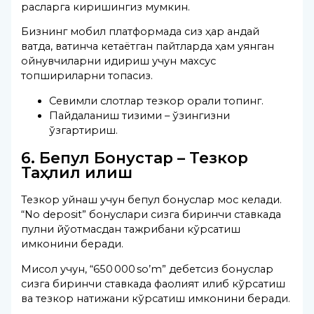
рақсларга киришингиз мумкин.
Бизнинг мобил платформада сиз ҳар қандай
вақтда, вақтинча кетаётган пайтларда ҳам уянган
ойнувчиларни қидириш учун махсус
топшириқларни топасиз.
Севимли слотлар тезкор орқали топинг.
Пайдаланиш тизими – ўзингизни
ўзгартириш.
6. Бепул Бонустар – Тезкор
Таҳлил қилиш
Тезкор уйнаш учун бепул бонуслар мос келади.
“No deposit” бонуслари сизга биринчи ставкада
пулни йўқотмасдан тажрибани кўрсатиш
имконини беради.
Мисол учун, “650 000 so’m” дебетсиз бонуслар
сизга биринчи ставкада фаолият қилиб кўрсатиш
ва тезкор натижани кўрсатиш имконини беради.