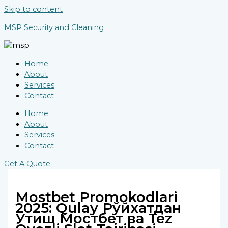
Skip to content
MSP Security and Cleaning
Home
About
Services
Contact
Home
About
Services
Contact
Get A Quote
Mostbet Promokodlari
2025: Qulay Рўйхатдан
Ўтиш Мостбет ва Tez