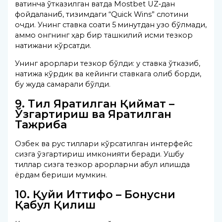
вақтинча ўтказилган вақтда Mostbet UZ‑дан
фойдаланиб, тизимдаги “Quick Wins” слотини
очди. Унинг ставка соати 5 минутдан узоқ бўлмади,
аммо онгнинг ҳар бир ташкилий қисми тезкор
натижани кўрсатди.
Унинг қарорлари тезкор бўлди: у ставка ўтказиб,
натижа кўрдик ва кейинги ставкага олиб борди,
бу жуда самарали бўлди.
9. Тил Яратилган Қиймат –
Ўзгартириш ва Яратилган
Тажриба
Озбек ва рус тиллари кўрсатилган интерфейс
сизга ўзгартириш имконияти беради. Ушбу
тиллар сизга тезкор қарорларни қабул қилишда
ёрдам бериши мумкин.
10. Қуйи Иттифоқ – Бонусни
Қабул Қилиш