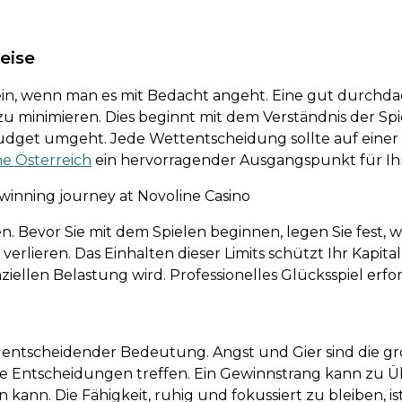
eise
n, wenn man es mit Bedacht angeht. Eine gut durchdach
zu minimieren. Dies beginnt mit dem Verständnis der Spi
udget umgeht. Jede Wettentscheidung sollte auf einer 
ne Österreich
ein hervorragender Ausgangspunkt für Ihr
. Bevor Sie mit dem Spielen beginnen, legen Sie fest, wie
rlieren. Das Einhalten dieser Limits schützt Ihr Kapital
ellen Belastung wird. Professionelles Glücksspiel erford
 entscheidender Bedeutung. Angst und Gier sind die grö
lere Entscheidungen treffen. Ein Gewinnstrang kann zu
ann. Die Fähigkeit, ruhig und fokussiert zu bleiben, ist