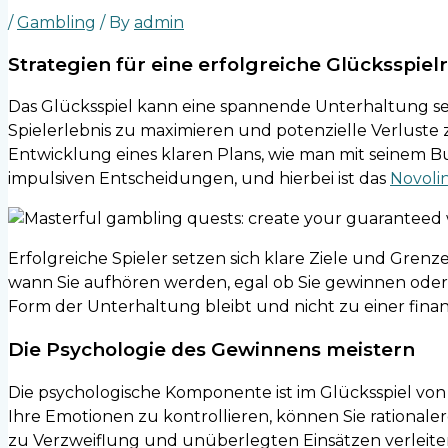
/
Gambling
/ By
admin
Strategien für eine erfolgreiche Glücksspielr
Das Glücksspiel kann eine spannende Unterhaltung sei
Spielerlebnis zu maximieren und potenzielle Verluste 
Entwicklung eines klaren Plans, wie man mit seinem B
impulsiven Entscheidungen, und hierbei ist das
Novoli
Erfolgreiche Spieler setzen sich klare Ziele und Grenzen
wann Sie aufhören werden, egal ob Sie gewinnen oder ve
Form der Unterhaltung bleibt und nicht zu einer finanzi
Die Psychologie des Gewinnens meistern
Die psychologische Komponente ist im Glücksspiel von
Ihre Emotionen zu kontrollieren, können Sie rationa
zu Verzweiflung und unüberlegten Einsätzen verleiten k