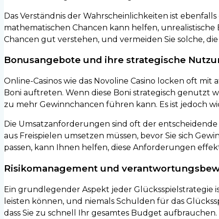
Das Verständnis der Wahrscheinlichkeiten ist ebenfalls 
mathematischen Chancen kann helfen, unrealistische E
Chancen gut verstehen, und vermeiden Sie solche, die
Bonusangebote und ihre strategische Nutz
Online-Casinos wie das Novoline Casino locken oft mi
Boni auftreten. Wenn diese Boni strategisch genutzt 
zu mehr Gewinnchancen führen kann. Es ist jedoch wic
Die Umsatzanforderungen sind oft der entscheidende Pu
aus Freispielen umsetzen müssen, bevor Sie sich Gew
passen, kann Ihnen helfen, diese Anforderungen effekt
Risikomanagement und verantwortungsbewu
Ein grundlegender Aspekt jeder Glücksspielstrategie is
leisten können, und niemals Schulden für das Glückssp
dass Sie zu schnell Ihr gesamtes Budget aufbrauchen.