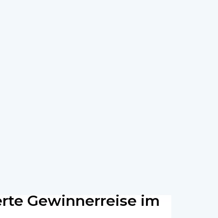
erte Gewinnerreise im