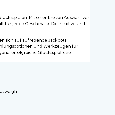
-Glücksspielen. Mit einer breiten Auswahl von
alt für jeden Geschmack. Die intuitive und
en sich auf aufregende Jackpots,
n Zahlungsoptionen und Werkzeugen für
ene, erfolgreiche Glücksspielreise
outweigh.