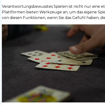
Verantwortungsbewusstes Spielen ist nicht nur eine et
Plattformen bieten Werkzeuge an, um das eigene Spielv
von diesen Funktionen, wenn Sie das Gefühl haben, die K