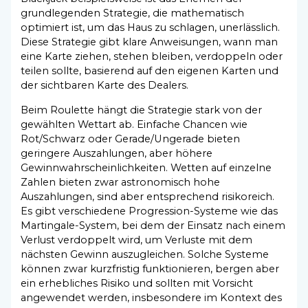
grundlegenden Strategie, die mathematisch
optimiert ist, um das Haus zu schlagen, unerlässlich.
Diese Strategie gibt klare Anweisungen, wann man
eine Karte ziehen, stehen bleiben, verdoppeln oder
teilen sollte, basierend auf den eigenen Karten und
der sichtbaren Karte des Dealers.
Beim Roulette hängt die Strategie stark von der
gewählten Wettart ab. Einfache Chancen wie
Rot/Schwarz oder Gerade/Ungerade bieten
geringere Auszahlungen, aber höhere
Gewinnwahrscheinlichkeiten. Wetten auf einzelne
Zahlen bieten zwar astronomisch hohe
Auszahlungen, sind aber entsprechend risikoreich.
Es gibt verschiedene Progression-Systeme wie das
Martingale-System, bei dem der Einsatz nach einem
Verlust verdoppelt wird, um Verluste mit dem
nächsten Gewinn auszugleichen. Solche Systeme
können zwar kurzfristig funktionieren, bergen aber
ein erhebliches Risiko und sollten mit Vorsicht
angewendet werden, insbesondere im Kontext des