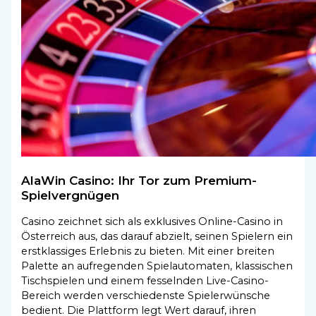
AlaWin Casino: Ihr Tor zum Premium-
Spielvergnügen
Casino zeichnet sich als exklusives Online-Casino in
Österreich aus, das darauf abzielt, seinen Spielern ein
erstklassiges Erlebnis zu bieten. Mit einer breiten
Palette an aufregenden Spielautomaten, klassischen
Tischspielen und einem fesselnden Live-Casino-
Bereich werden verschiedenste Spielerwünsche
bedient. Die Plattform legt Wert darauf, ihren