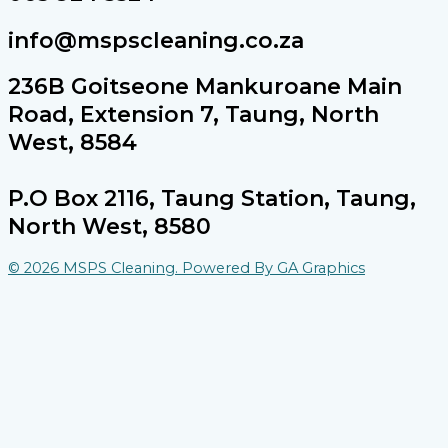
info@mspscleaning.co.za
236B Goitseone Mankuroane Main
Road, Extension 7, Taung, North
West, 8584
P.O Box 2116, Taung Station, Taung,
North West, 8580
© 2026 MSPS Cleaning. Powered By GA Graphics