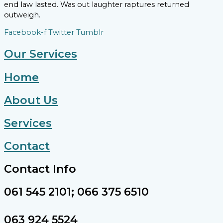
end law lasted. Was out laughter raptures returned
outweigh.
Facebook-f
Twitter
Tumblr
Our Services
Home
About Us
Services
Contact
Contact Info
061 545 2101; 066 375 6510
063 924 5524