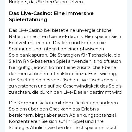
Budgets, das Sie bei Casino setzen.
Das Live-Casino: Eine immersive
Spielerfahrung
Das Live-Casino bei bietet eine unvergleichliche
Nähe zum echten Casino-Erlebnis. Hier spielen Sie in
Echtzeit mit echten Dealern und können die
Spannung und Interaktion einer physischen
Spielbank spüren. Die Strategien für Tischspiele, die
Sie im RNG-basierten Spiel anwenden, sind oft auch
hier gültig, jedoch kommt eine zusätzliche Ebene
der menschlichen Interaktion hinzu. Es ist wichtig,
die Spielregeln des spezifischen Live-Tischs genau
zu verstehen und auf die Geschwindigkeit des Spiels
zu achten, die durch den Live-Dealer bestimmt wird.
Die Kommunikation mit dem Dealer und anderen
Spielern über den Chat kann das Erlebnis
bereichern, birgt aber auch Ablenkungspotenzial.
Konzentrieren Sie sich auf Ihr Spiel und Ihre
Strategie. Ähnlich wie bei den Tischspielen ist auch