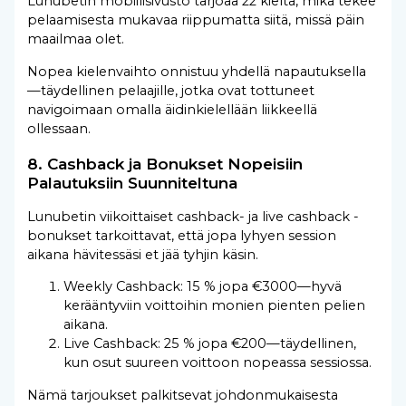
Lunubetin mobiilisivusto tarjoaa 22 kieltä, mikä tekee
pelaamisesta mukavaa riippumatta siitä, missä päin
maailmaa olet.
Nopea kielenvaihto onnistuu yhdellä napautuksella
—täydellinen pelaajille, jotka ovat tottuneet
navigoimaan omalla äidinkielellään liikkeellä
ollessaan.
8. Cashback ja Bonukset Nopeisiin
Palautuksiin Suunniteltuna
Lunubetin viikoittaiset cashback- ja live cashback -
bonukset tarkoittavat, että jopa lyhyen session
aikana hävitessäsi et jää tyhjin käsin.
Weekly Cashback: 15 % jopa €3000—hyvä
kerääntyviin voittoihin monien pienten pelien
aikana.
Live Cashback: 25 % jopa €200—täydellinen,
kun osut suureen voittoon nopeassa sessiossa.
Nämä tarjoukset palkitsevat johdonmukaisesta