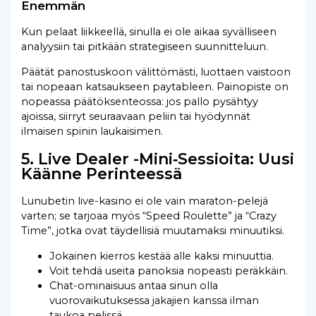
Enemmän
Kun pelaat liikkeellä, sinulla ei ole aikaa syvälliseen
analyysiin tai pitkään strategiseen suunnitteluun.
Päätät panostuskoon välittömästi, luottaen vaistoon
tai nopeaan katsaukseen paytableen. Painopiste on
nopeassa päätöksenteossa: jos pallo pysähtyy
ajoissa, siirryt seuraavaan peliin tai hyödynnät
ilmaisen spinin laukaisimen.
5. Live Dealer -Mini‑Sessioita: Uusi
Käänne Perinteessä
Lunubetin live-kasino ei ole vain maraton-pelejä
varten; se tarjoaa myös “Speed Roulette” ja “Crazy
Time”, jotka ovat täydellisiä muutamaksi minuutiksi.
Jokainen kierros kestää alle kaksi minuuttia.
Voit tehdä useita panoksia nopeasti peräkkäin.
Chat-ominaisuus antaa sinun olla
vuorovaikutuksessa jakajien kanssa ilman
taukoa pelissä.