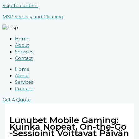
Skip to content
MSP Security and Cleaning
Home
About
Services
Contact
Home
About
Services
Contact
Get A Quote
Lunubet Mobile Gaming:
Kuinka Nopeat, On-the-Go
-Sessioinit Voittavat Päivän