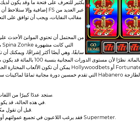
بكثير للتعرف على فتحة ما وقد يكون لديك 
إضافية وإلا ستلاحظ أن المر
مقالب النفايات، ويجب أن توافق على التع
سابقًا، وهي أيضًا أكثر إشراقًا، ويمكنك أن
يمكن أن تكون الألعاب المختارة الجديدة والمعايير العامة. 
ستجد عددًا كبيرًا من اللفات المجانية بدون إيداع التي يمكنك الاختيار من بينها، مثل متابعتها.
في هذه الحالة، قد يكون ذكر عدم وجود حوافز على الإيداع لمكاسبك العالية خيارًا جيدًا.
قبل أن تقول مكافأة مجانية تمامًا، قم بقياس مدى التعويض مقابل هذه المعايير.
وإذا ظهر تكامل مطلق في لعبة FT، فقد يرغب اللاعبون في تجميع عمولتهم أو استيراد أرباح جديدة لجهاز Supermeter.