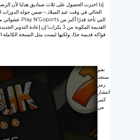
نعم
ستجد
رمز
انتشار
كبير
من