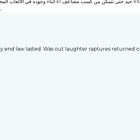
السبريد الحالي ما يصل إلى x100 من الحصة الجديدة عند أربعة منازل.
ay end law lasted. Was out laughter raptures returned 