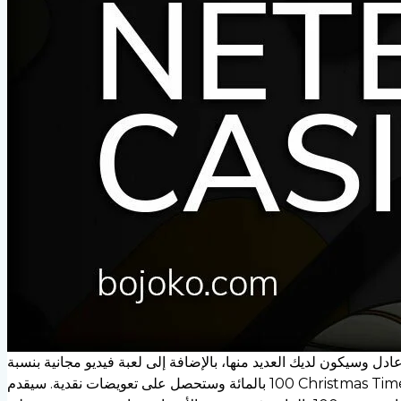
ل وسيكون لديك العديد منها، بالإضافة إلى لعبة فيديو مجانية بنسبة
100 بالمائة وستحصل على تعويضات نقدية. سيقدم Christmas Time Joker دورات مجانية تمامًا، ودورات إضافية، ويمكنك الدفع نقدًا طوال هذه اللعبة. إذا وصل Provide Field إلى الضعف