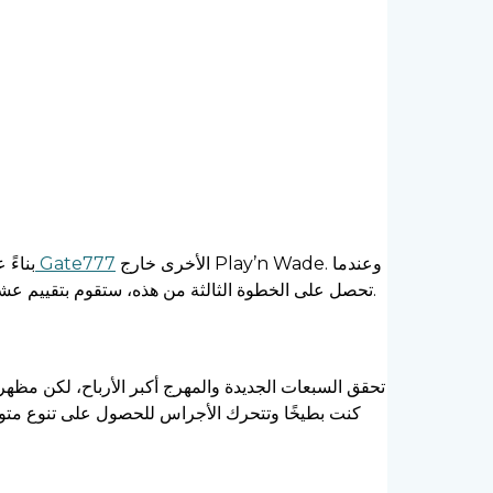
الأخرى خارج Play’n Wade. وعندما
تسجيل الدخول إلى تطبيق Gate777
بناءً على حصتك، ت
وخلال هذه الدورات، لديك فرصة للعثور على المزيد من التشتت، الذي تمثله الحزمة الحالية.
تحصل على الخطوة الثالثة من هذه، ستقوم بتقييم عشر دورات مجانية بن
تحقق السبعات الجديدة والمهرج أكبر الأرباح، لكن مظهرها
كنت بطيخًا وتتحرك الأجراس للحصول على تنوع متوس