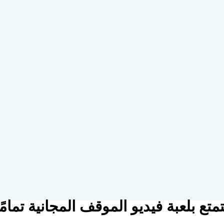
Lucky Joker Christmas  استمتع بلعبة فيديو الموقف المجانية تمامً