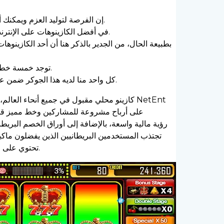
إن الفرصة لتوليد العزم ويمكنك أن تثق في سائق آخر لك عندما تنتظر الاعتراف وفي نهاية المطاف أن أرباحك التي تطالب بها “أموالهم” يمكن أن تكون ذات قيمة كبيرة.
قم بتشغيل هذا العنصر المثير بمجرد الاستمتاع بلعبة فيديو سلوت Happy Joker Christmas time في أفضل الكازينوهات على الإنترنت التي تستخدم الأموال الحقيقية.
توجد خمسة خطوط دفع على الشاشة الجديدة، وتظهر في كل منطقة من الشبكة وهي تستمتع بالكب كيك البني الذي يحتوي على أنماط زخرفية فاتحة.
كل واحد منا لديه هذا الجوكر ضمن عدد من أحبائه وربما أفراد الأسرة؛ هذا الشخص الذي يتمكن عيد الميلاد من الاستمتاع بالنكات لأفرادك وسوف يقدم لك الكثير من المزايا.
تحتوي على جوائز كبرى حديثة. أحدث تبادل في الاهتمام الداخلي من الأسفل إلى الطبقة العليا يجلب تصعيدًا طبيعيًا بدلاً من المزيد من القوائم أو التراكبات.