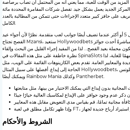
المزيد من الوقت للعبة، مما يعني أنه من المحتمل أن تصاب برصاصة
كز الجديد يعمل بشكل جيد. تفصل شركات المقامرة المحددة مائة FS عبر العديد من
ريف على حافز كبير متعدد الإجراءات حتى تتمكن من المطالبة بالعدد
الكامل.
من المحتمل أن تحتوي الموانئ الأحدث على 5 أو أكثر عندما تضيف أيضًا جوانب لعب متقدمة. نظرًا لأن أجواء عيد
الفصح تجتاح Mzansi، ستعيد Hollywoodbets مباشرةً أحدث جوائز Spina Zonke التي كانت مشهورة
 تكون محملة بعيد الفصح… لذا من المفيد إجراء القليل من البحث وإلقاء
نظرة خاطفة على مثل هذه المقالات في SpinaSlots بدون إيداع، وهي مقالات عامة مجانية بنسبة 100 بالمائة. نظرًا لأن مستوى الدورات المجانية بنسبة 100 بالمائة قد يكون مهمًا للغاية، لذا
تقدم بعض الكازينوهات القائمة على الويب، مثل Hollywoodbets أو Fortunate Seafood، 50 دورة مجانية بنسبة 100%، دون
الحاجة إلى إيداع. أفضلها على سبيل المثال Hollywoodbets، التي تقدم خمسين دورة مجانية تمامًا لماكينات سلوتس Habanero بالإضافة إلى الفاكهة الطازجة Sensious sexy Good،
ويمكنك أيضًا Rainbow Mania وكذلك Pantherbet.
الشروط والأحكام