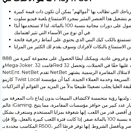
بطبيعة الحال، من الجدير بالذكر هنا أن أحد الكازينوهات على شبكة الإنترنت يقوم باختيار منافذ مقاطع الفيديو التي تؤهلك للحصول على دورات مجانية بنسبة 100 بالمائة، لذا لا تستخدمها أبدًا
في أي نوع من الأسماء التي تثير اهتمامك.
888 كازينو محلي مقبول في جميع أنحاء العالم، 888 كازينو محلي تتم إدارته بالكامل في بريطانيا، مما يوفر ودائع سهلة وعروض عادية، ويمكنك أيضًا الحصول على مجموعة كبيرة من NetEnt
وMega-Joker. قامت 32Red بالتسجيل في المملكة المتحدة ويمكنك التعرف عليها حقًا في الحملات، وتحصل 32Red على أرباح مشروعة للمشاركين وخط مميز قوي من كلاسيكيات
NetEnt. NetBet تقدم NetBet رؤية مالية واسعة، بالإضافة إلى أوراق الخصم البريطانية، وتنوع قوي في ماكينات القمار، ومعدات سهلة الاستخدام للممثلين لامتلاك المقامرة الرسمية. يشتهر
كازينو Twist Local بالدفعات السريعة وخدمة العملاء الجيدة، كما أن مؤسسة Twist Gambling تجتذب المستخدمين البريطانيين الذين يفضلون ماكينات القمار ذات التصميم الكلاسيكي التي
ه، ولديها رؤية متحمسة لاكتشاف المبيعات بدون إيداع ذات المعرفة من
عالم iGaming. لقد تمت مراجعتها وإنشاؤها ويمكنك اختبار عدد كبير من حوافز مؤسسات المقامرة، مما يتيح
 أقصى قدر من اللعب. إنها شغوفة بمزايا المستخدم وستعرف بشكل
ملحوظ أن العروض الترويجية المجانية بنسبة 100 بالمائة صفر. إذا كانت فترة اللعب كبيرة بالفعل، وإلا فإن
المكاسب محددة بـ R500، فمن الأفضل أن يكون لديك عروض أقصر وبأفضل الشروط. إنها توفر فرصًا أكبر