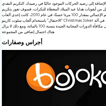
لرصاصة في المقامرة، فسوف تحصل أيضًا على 10 دورات مجانية إضافية بالإضافة إلى رصيد الحركات الموجود حاليًا في رصيدك. التكريم النقدي
 كان بإمكانك ضرب ما لا يقل عن عدد قليل من أيقونات هدايا عيد الميلاد المغطاة للبكرات، فسوف تفوز بتكريم
عشوائي من دولارات عيد الميلاد بعيدًا عن الخطوة 1 تقريبًا ويمكنك مضاعفة رهانهم الإجمالي بمقدار 100 مرة! حسنًا، في عام 2010، كانت إحدى ألعاب Play N’Goports التي تأخذ قدرًا أكبر من
“الاحتفال” باستخدام ألعاب سلوت كازينو Christmas Joker القديمة المكونة من 3 بكرات! إن إعادة التدوير الجديدة والمزيج المجنون الذي يمكنك الحصول عليه هو أكثر مما ستحصل عليه في آلة
فواكه قديمة جدًا، ولكنها ليست مثل النسخة الكاملة المجانية بنسبة 100 بالمائة. إنه تغيير واحد فقط وليس رصاصة كاملة مثل مكافأة الدورات المجانية الجيدة بنسبة 100 بالمائة، ومع ذلك لا يزال
هناك احتمال إضافي من المجموعة.
أجراس وصفارات