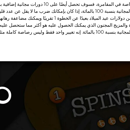
إذا اخترت الحصول على ثلاث صناديق هدايا لأن ا
الحالي في وقت عيد الميلاد – ضمن جولة الدورات المجانية بنسبة 100 بالمائة، إذا